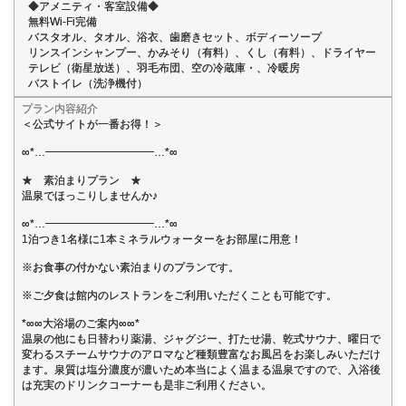
◆アメニティ・客室設備◆
無料Wi-Fi完備
バスタオル、タオル、浴衣、歯磨きセット、ボディーソープ
リンスインシャンプー、かみそり（有料）、くし（有料）、ドライヤー
テレビ（衛星放送）、羽毛布団、空の冷蔵庫・、冷暖房
バストイレ（洗浄機付）
プラン内容紹介
＜公式サイトが一番お得！＞
∞*…━━━━━━━━━━…*∞
★ 素泊まりプラン ★
温泉でほっこりしませんか♪
∞*…━━━━━━━━━━…*∞
1泊つき1名様に1本ミネラルウォーターをお部屋に用意！
※お食事の付かない素泊まりのプランです。
※ご夕食は館内のレストランをご利用いただくことも可能です。
*∞∞大浴場のご案内∞∞*
温泉の他にも日替わり薬湯、ジャグジー、打たせ湯、乾式サウナ、曜日で
変わるスチームサウナのアロマなど種類豊富なお風呂をお楽しみいただけ
ます。泉質は塩分濃度が濃いため本当によく温まる温泉ですので、入浴後
は充実のドリンクコーナーも是非ご利用ください。