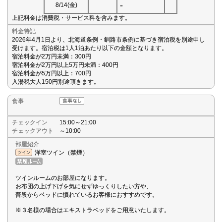
-
8/14(金)
上記料金は消費税・サービス料を含みます。
料金特記
2026年4月1日より、北海道条例・釧路市条例に基づき宿泊税を別途申し
受けます。宿泊税は1人1泊あたり以下の金額となります。
宿泊料金が2万円未満：300円
宿泊料金が2万円以上5万円未満：400円
宿泊料金が5万円以上：700円
入湯税大人150円別途頂きます。
食事
チェックイン
15:00～21:00
チェックアウト
～10:00
部屋紹介
洋室ツイン（禁煙）
ツインルームのお部屋になります。
お布団の上げ下げを気にせずゆっくりしたい方や、
普段からベッドに慣れているお客様におすすめです。
※３名様の場合はエキストラベッドをご用意いたします。