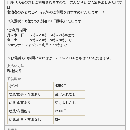
日帰り入浴の方もご利用されますので、のんびりとご入浴を楽しみたい方
は
宿泊者のみとなる21時以降のご利用をおすすめいたします！！
※入湯税：1泊につき別途150円徴収いたします。
*ご利用時間*
月～木・日：15時～23時・5時～7時半まで
金・土 ：15時～23時・5時～8時まで
※サウナ・ジャグジー利用：22時まで
※お電話でのお問い合わせは、7:00～21:00とさせていただきます。
支払い方法
現地決済
子供料金
小学生
4350円
幼児:食事・布団あり
受け入れなし
幼児:食事あり
受け入れなし
幼児:布団あり
2500円
幼児:食事・布団なし
0円
予約金