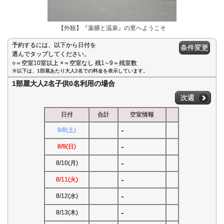
【外観】『薬膳と温泉』の里へようこそ
予約するには、以下から日付を
条件変更
選んでタップしてください。
○＝空室10室以上 ×＝空室なし 残1∼9＝残室数
※以下は、1部屋あたり大人2名での料金を表示しています。
1部屋大人2名子供0名利用の場合
次週
日付
合計
空室情報
-
8/8(土)
-
8/9(日)
-
8/10(月)
-
8/11(火)
-
8/12(水)
-
8/13(木)