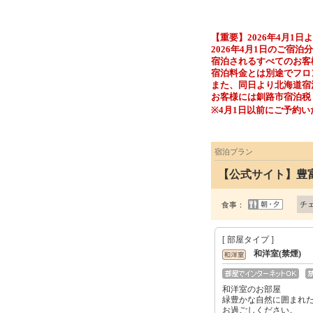
【重要】2026年4月1日
2026年4月1日のご宿
宿泊されるすべてのお客様
宿泊料金とは別途でフロ
また、同日より北海道宿
お客様には釧路市宿泊税
※4月1日以前にご予約
宿泊プラン
【公式サイト】豊
チ
食事：
[ 部屋タイプ ]
和洋室(禁煙)
和洋室のお部屋
緑豊かな自然に囲まれ
お過ごしください。