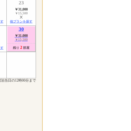
23
￥31,000
￥15,500
探す
他プランを探す
30
￥31,000
￥15,500
2
探す
残り
部屋
泊当日の12時00分まで