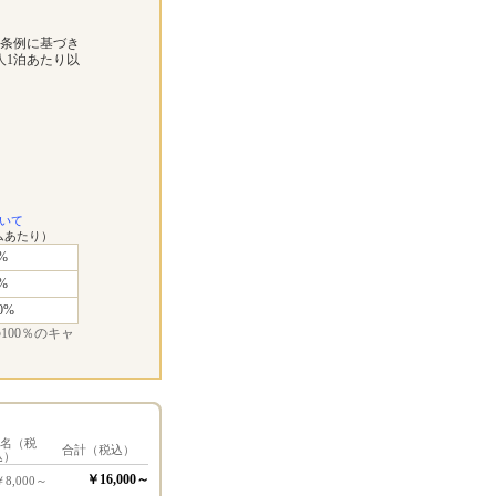
市条例に基づき
人1泊あたり以
いて
ムあたり）
%
%
0%
00％のキャ
1名（税
合計（税込）
込）
￥16,000～
￥8,000～