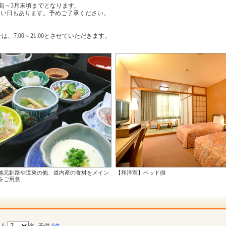
旬～3月末頃までとなります。
ない日もあります。予めご了承ください。
、7:00～21:00とさせていただきます。
地元釧路や道東の他、道内産の食材をメイン
【和洋室】ベッド側
をご用意
大人
名
子供
0名