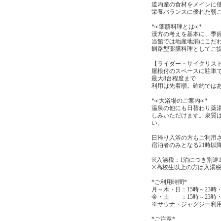
道内産の食材をメインに
栄養バランスに優れた朝
*∞薬膳料理とは∞*
漢方の考えを基本に、季
当館では地産地消にこだ
釧路型薬膳料理としてご
【ライダー・サイクリス
屋根付のスペースに駐車
最大8台程度まで
利用は先着順。確約では
*∞大浴場のご案内∞*
温泉の他にも日替わり薬
しみいただけます。泉質
い。
日帰り入浴の方もご利用
宿泊者のみとなる21時以
※入湯税：1泊につき別途
※高校生以上の方は入湯
*ご利用時間*
月～木・日：15時～23時
金・土 ：15時～23時・
※サウナ・ジャグジー利用
*ご注意*