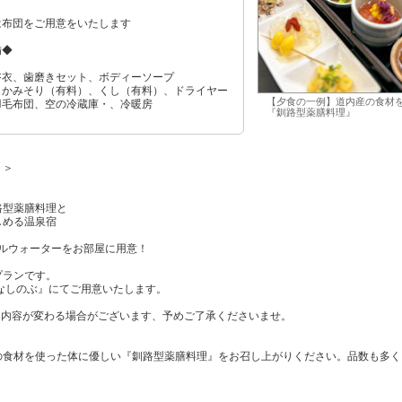
は布団をご用意をいたします
備◆
浴衣、歯磨きセット、ボディーソープ
、かみそり（有料）、くし（有料）、ドライヤー
【夕食の一例】道内産の食材
羽毛布団、空の冷蔵庫・、冷暖房
『釧路型薬膳料理』
）
！＞
路型薬膳料理と
しめる温泉宿
ラルウォーターをお部屋に用意！
プランです。
なしのぶ』にてご用意いたします。
り内容が変わる場合がございます、予めご了承くださいませ。
の食材を使った体に優しい『釧路型薬膳料理』をお召し上がりください。品数も多く