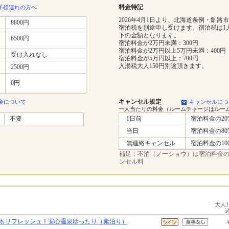
料金特記
子様連れの方へ
2026年4月1日より、北海道条例・釧路
8800円
宿泊税を別途申し受けます。宿泊税は1
下の金額となります。
6500円
宿泊料金が2万円未満：300円
宿泊料金が2万円以上5万円未満：400円
受け入れなし
宿泊料金が5万円以上：700円
入湯税大人150円別途頂きます。
2500円
0円
キャンセル規定
金について
キャンセルにつ
一人当たりの料金（ルームチャージはルー
不要
1日前
宿泊料金の20
当日
宿泊料金の80
無連絡キャンセル
宿泊料金の10
補足：不泊（ノーショウ）は宿泊料金の1
ンセル料
大人
もリフレッシュ！安心温泉ゆったり（素泊り）