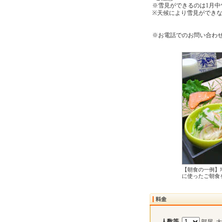
※雪見ができるのは1月中
※天候により雪見ができ
※お電話でのお問い合わせは
【朝食の一例】
に使ったご朝食
人数等
部屋 