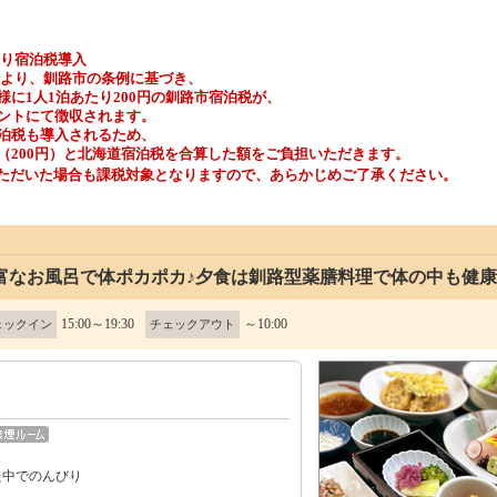
より宿泊税導入
泊分より、釧路市の条例に基づき、
に1人1泊あたり200円の釧路市宿泊税が、
ントにて徴収されます。
泊税も導入されるため、
（200円）と北海道宿泊税を合算した額をご負担いただきます。
いただいた場合も課税対象となりますので、あらかじめご了承ください。
富なお風呂で体ポカポカ♪夕食は釧路型薬膳料理で体の中も健
15:00～19:30
～10:00
ェックイン
チェックアウト
た中でのんびり