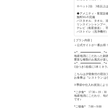
※ベット2台 3名以上
◆アメニティ・客室設
無料Wi-Fi完備
バスタオル、タオル、
リンスインシャンプー
テレビ（衛星放送）、
バストイレ（洗浄機付
[ プラン内容 ]
＜公式サイトが一番お得
∞*…━━━━━━━━━━━━…*∞
地産地消にこだわった釧
豊富な種類のお風呂が楽
∞*…━━━━━━━━━━━━…*∞
1泊つき1名様に1本ミネ
こちらは夕朝食付の宿泊
お食事は『レストラン は
※季節や仕入れ状況によ
*ご夕食* 17:30～19：30
地産地消にこだわり、旬
です♪
*ご朝食* 7:00～9:00