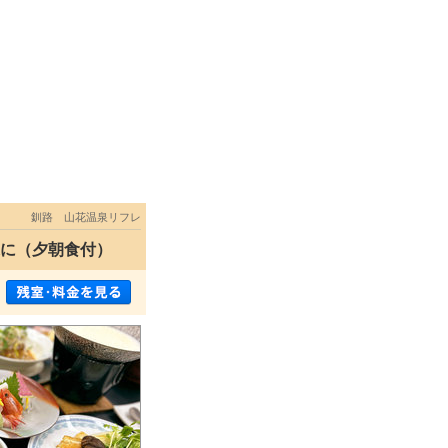
釧路 山花温泉リフレ
康に（夕朝食付）