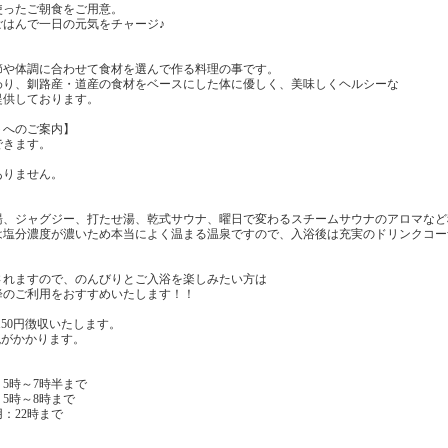
使ったご朝食をご用意。
ごはんで一日の元気をチャージ♪
節や体調に合わせて食材を選んで作る料理の事です。
わり、釧路産・道産の食材をベースにした体に優しく、美味しくヘルシーな
提供しております。
トへのご案内】
できます。
ありません。
湯、ジャグジー、打たせ湯、乾式サウナ、曜日で変わるスチームサウナのアロマなど
は塩分濃度が濃いため本当によく温まる温泉ですので、入浴後は充実のドリンクコー
されますので、のんびりとご入浴を楽しみたい方は
降のご利用をおすすめいたします！！
150円徴収いたします。
税がかかります。
・5時～7時半まで
5時～8時まで
：22時まで