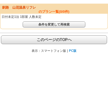
釧路 山花温泉リフレ
のプラン一覧(
0
/
0
件)
日付未定1泊 1部屋 人数未定
条件を変更して再検索
このページのTOPへ
表示：
スマートフォン版 |
PC版