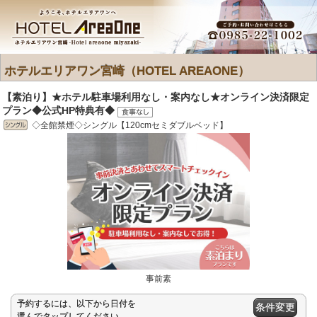
ホテルエリアワン宮崎（HOTEL AREAONE）
【素泊り】★ホテル駐車場利用なし・案内なし★オンライン決済限定
プラン◆公式HP特典有◆
◇全館禁煙◇シングル【120cmセミダブルベッド】
事前素
予約するには、以下から日付を
条件変更
選んでタップしてください。