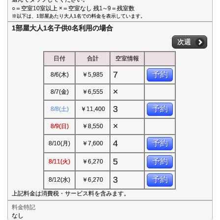
○＝空室10室以上 ×＝空室なし 残1∼9＝残室数
※以下は、1部屋あたり大人1名での料金を表示しています。
1部屋大人1名子供0名利用の場合
次週
日付
合計
空室情報
7
予約
8/6(木)
￥5,985
×
8/7(金)
￥6,555
3
予約
8/8(土)
￥11,400
×
8/9(日)
￥8,550
4
予約
8/10(月)
￥7,600
5
予約
8/11(火)
￥6,270
3
予約
8/12(水)
￥6,270
上記料金は消費税・サービス料を含みます。
料金特記
なし