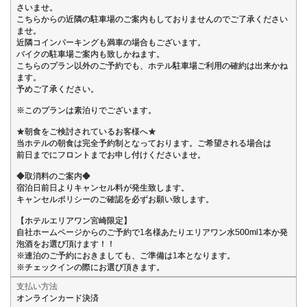
さいませ。
こちらからの近隣の駐車場のご案内もしておりませんのでご了承ください
ませ。
近隣コインパーキングも満車の場合もございます。
バイクの駐車場ご案内も致しかねます。
こちらのプラン以外のご予約でも、ホテル駐車場ご利用の確約は出来かね
ます。
予めご了承ください。
※このプランは素泊りでございます。
★朝食をご検討されているお客様へ★
当ホテルの朝食は完全予約制となっております。ご希望される場合は
前日までにフロントまでお申し付けくださいませ。
◆取消料のご案内◆
宿泊日前日よりキャンセル料が発生致します。
キャンセルポリシーのご確認を必ずお願い致します。
【ホテルエリアワン宮崎限定】
自社ホームページからのご予約で1名様あたりエリアワン水500ml1本か発
泡酒をお選び頂けます！！
※連泊のご予約におきましても、ご準備は1本となります。
※チェックインの際にお選び頂きます。
支払い方法
オンラインカード決済