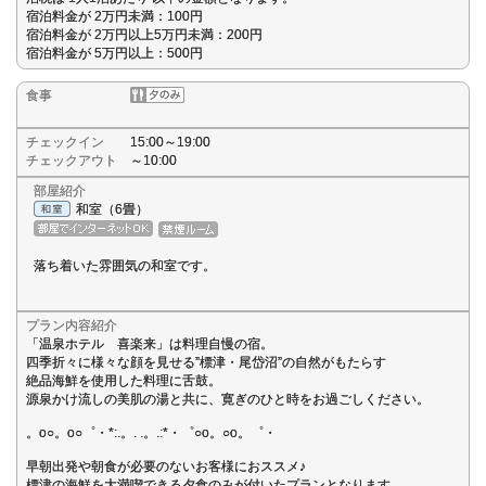
宿泊料金が 2万円未満：100円
宿泊料金が 2万円以上5万円未満：200円
宿泊料金が 5万円以上：500円
食事
チェックイン
15:00～19:00
チェックアウト
～10:00
部屋紹介
和室（6畳）
落ち着いた雰囲気の和室です。
プラン内容紹介
「温泉ホテル 喜楽来」は料理自慢の宿。
四季折々に様々な顔を見せる”標津・尾岱沼”の自然がもたらす
絶品海鮮を使用した料理に舌鼓。
源泉かけ流しの美肌の湯と共に、寛ぎのひと時をお過ごしください。
。o○。o○゜・*:.。. .。.:*・゜○o。○o。゜・
早朝出発や朝食が必要のないお客様におススメ♪
標津の海鮮を大満喫できる夕食のみが付いたプランとなります。