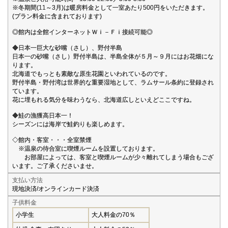
※冬期間(11～3月)は暖房料金として一室あたり500円をいただきます。
(プラン料金に含まれております)
◎館内は全館インターネットＷｉ－Ｆｉ接続可能◎
◆日本一巨大な砂嘴（さし）、野付半島
日本一の砂嘴（さし）野付半島は、半島全体が５月～９月にはお花畑にな
ります。
北海道でもっとも素敵な原生花園といわれているのです。
野付半島・野付湾は世界的な重要湿地として、ラムサール条約に登録され
ています。
花に埋もれる気分を味わうなら、北海道広しといえどここですね。
◆鮭の漁獲高日本一！
シーズンには海岸で鮭釣りも楽しめます。
◇館内・客室・・・全室禁煙
※温泉の待合室に喫煙ルームを設置しております。
お部屋によっては、客室と喫煙ルームが少々離れてしまう場合もござ
います。ご了承くださいませ。
支払い方法
現地決済/オンラインカード決済
子供料金
小学生
大人料金の70％