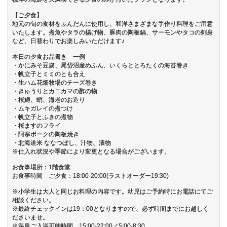
【ご夕食】
地元の旬の食材をふんだんに使用し、和洋さまざまな手作り料理をご用意
いたします。煮魚やタラの揚げ物、豚肉の陶板鍋、サーモンやタコの刺身
など、日替わりでお楽しみいただけます♪
本日の夕食お品書き 一例
・かにみそ豆腐、尾岱沼産めふん、いくらととろたくの海苔巻き
・帆立子とミミのとも合え
・生ハム花畑牧場のチーズ巻き
・きゅうりとカニカマの酢の物
・桜鱒、蛸、海老のお造り
・ムキガレイの煮つけ
・帆立子とふきの煮物
・桜ますのフライ
・阿寒ポークの陶板焼き
・北海道米 ななつぼし、汁物、漬物
※仕入れ状況や季節により変更となる場合がございます。
お食事場所：1階食堂
お食事時間 ご夕食：18:00-20:00(ラストオーダー19:30)
※小学生は大人と同じお料理の内容です。幼児はご予約時にお電話にてご
相談ください。
※最終チェックインは19：00となりますので、必ず時間までにお越しく
ださいませ。
※温泉ご入浴可能時間 15:00-22:00／5:00-8:30