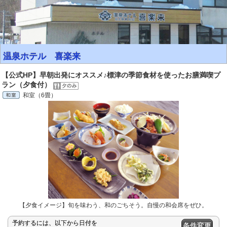
温泉ホテル 喜楽来
【公式HP】早朝出発にオススメ♪標津の季節食材を使ったお膳満喫プ
ラン（夕食付）
和室（6畳）
【夕食イメージ】旬を味わう、和のごちそう。自慢の和会席をぜひ。
予約するには、以下から日付を
条件変更