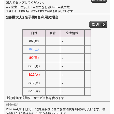
選んでタップしてください。
○＝空室10室以上 ×＝空室なし 残1∼9＝残室数
※以下は、1部屋あたり大人2名での料金を表示しています。
1部屋大人2名子供0名利用の場合
次週
日付
合計
空室情報
-
8/7(金)
-
8/8(土)
-
8/9(日)
-
8/10(月)
-
8/11(火)
-
8/12(水)
-
8/13(木)
上記料金は消費税・サービス料を含みます。
料金特記
2026年4月1日より、北海道条例に基づき宿泊税を別途申し受けます。宿
泊税は 1人1泊あたり 以下の金額となります。