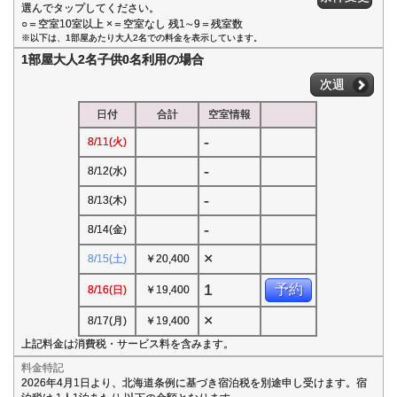
選んでタップしてください。
○＝空室10室以上 ×＝空室なし 残1∼9＝残室数
※以下は、1部屋あたり大人2名での料金を表示しています。
1部屋大人2名子供0名利用の場合
次週
日付
合計
空室情報
-
8/11(火)
-
8/12(水)
-
8/13(木)
-
8/14(金)
×
8/15(土)
￥20,400
1
予約
8/16(日)
￥19,400
×
8/17(月)
￥19,400
上記料金は消費税・サービス料を含みます。
料金特記
2026年4月1日より、北海道条例に基づき宿泊税を別途申し受けます。宿