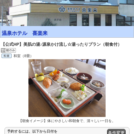
温泉ホテル 喜楽来
【公式HP】美肌の湯♪源泉かけ流し☆湯ったりプラン（朝食付）
和室（8畳）
【朝食イメージ】体にやさしい和朝食で、清々しい一日を。
予約するには、以下から日付を
条件変更