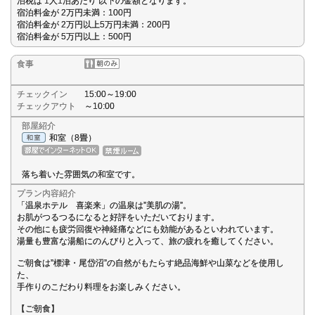
泊税は 1人1泊あたり 以下の金額となります。
宿泊料金が 2万円未満：100円
宿泊料金が 2万円以上5万円未満：200円
宿泊料金が 5万円以上：500円
食事
チェックイン
15:00～19:00
チェックアウト
～10:00
部屋紹介
和室（8畳）
落ち着いた雰囲気の和室です。
プラン内容紹介
「温泉ホテル 喜楽来」の温泉は”美肌の湯”。
お肌がつるつるになると好評をいただいております。
その他にも疲労回復や神経痛などにも効能があるといわれています。
湯量も豊富な湯船にのんびりと入って、旅の疲れを癒してください。
ご朝食は”標津・尾岱沼”の自然がもたらす絶品海鮮や山菜などを使用し
た、
手作りのこだわり料理をお楽しみください。
【ご朝食】