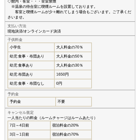
◇館内・客室・・・全室禁煙
※温泉の待合室に喫煙ルームを設置しております。
客室と喫煙ルームが少々離れてしまう場合もございます。ご了承くだ
さいませ。
支払い方法
現地決済/オンラインカード決済
子供料金
小学生
大人料金の70％
幼児:食事・布団あり
大人料金の50％
幼児:食事あり
大人料金の30％
幼児:布団あり
1650円
幼児:食事・布団なし
0円
予約金
予約金
不要
キャンセル規定
一人当たりの料金（ルームチャージはルームあたり）
7日～4日前
宿泊料金の20%
3日～1日前
宿泊料金の70%