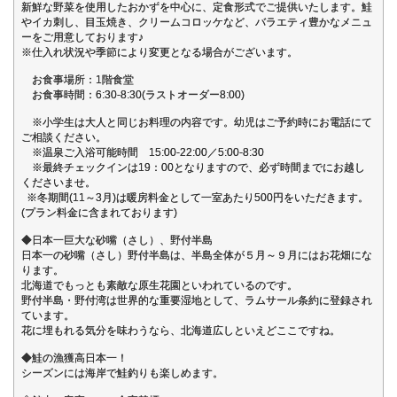
新鮮な野菜を使用したおかずを中心に、定食形式でご提供いたします。鮭
やイカ刺し、目玉焼き、クリームコロッケなど、バラエティ豊かなメニュ
ーをご用意しております♪
※仕入れ状況や季節により変更となる場合がございます。
お食事場所：1階食堂
お食事時間：6:30-8:30(ラストオーダー8:00)
※小学生は大人と同じお料理の内容です。幼児はご予約時にお電話にて
ご相談ください。
※温泉ご入浴可能時間 15:00-22:00／5:00-8:30
※最終チェックインは19：00となりますので、必ず時間までにお越し
くださいませ。
※冬期間(11～3月)は暖房料金として一室あたり500円をいただきます。
(プラン料金に含まれております)
◆日本一巨大な砂嘴（さし）、野付半島
日本一の砂嘴（さし）野付半島は、半島全体が５月～９月にはお花畑にな
ります。
北海道でもっとも素敵な原生花園といわれているのです。
野付半島・野付湾は世界的な重要湿地として、ラムサール条約に登録され
ています。
花に埋もれる気分を味わうなら、北海道広しといえどここですね。
◆鮭の漁獲高日本一！
シーズンには海岸で鮭釣りも楽しめます。