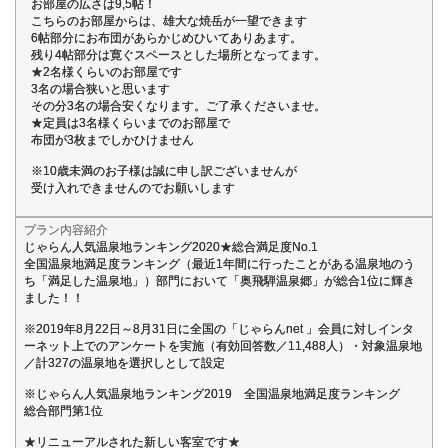
お部屋の広さは9,5帖！
こちらのお部屋からは、雄大な焼岳が一望できます
6帖部分にお布団があらかじめひいてありあます。
残り4帖部分は寛ぐスペースとした場所となってます。
★2名様くらいのお部屋です
3名の場合狭いと思います
その分3名の場合安くなります。ご了承くださいませ。
★定員は3名様くらいまでのお部屋で
布団が3枚までしかひけません
※10歳未満のお子様は誠に申し訳ございませんが
受け入れできませんのでお願いします
プラン内容紹介
じゃらん人気温泉地ランキング2020★総合満足度No.1
全国温泉地満足度ランキング（最近1年間に行ったことがある温泉地のう
ち「満足した温泉地」）部門において「奥飛騨温泉郷」が総合1位に輝き
ました！！
※2019年8月22日～8月31日に全国の「じゃらんnet 」会員に対しインタ
ーネット上でのアンケートを実施（有効回答数／11,488人）・対象温泉地
／計327の温泉地を選択しとして設定
※じゃらん人気温泉地ランキング2019 全国温泉地満足度ランキング
総合部門第1位
★リニューアルされた新しい客室です★