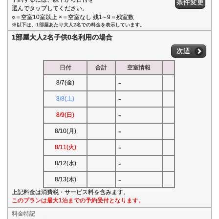
条件変更
選んでタップしてください。
○＝空室10室以上 ×＝空室なし 残1∼9＝残室数
※以下は、1部屋あたり大人2名での料金を表示しています。
1部屋大人2名子供0名利用の場合
次週
日付
合計
空室情報
-
8/7(金)
-
8/8(土)
-
8/9(日)
-
8/10(月)
-
8/11(火)
-
8/12(水)
-
8/13(木)
上記料金は消費税・サービス料を含みます。
このプランは最大1泊までの予約受付となります。
料金特記