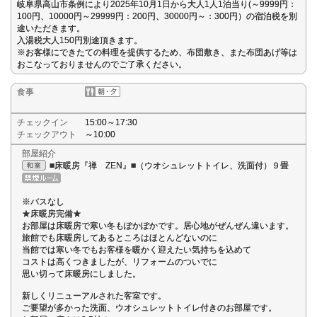
岐阜県高山市条例により2025年10月1日から大人1人1泊当り(～9999円：
100円、10000円～29999円：200円、30000円～：300円）の宿泊税を別
途いただきます。
入湯税大人150円別途頂きます。
※お客様にできたての料理を提供するため、布団敷き、また布団あげ等は
おこなっておりませんのでご了承ください。
食事
チェックイン
15:00～17:30
チェックアウト
～10:00
部屋紹介
■床暖房『禅 ZEN』■（ウオシュレットトイレ、洗面付）９畳
※バスなし
★床暖房完備★
お部屋は床暖房で寒い冬もぽかぽかです。居心地がぜんぜん違います。
旅館でも床暖房してあるところはほとんどないのに
当館では寒い冬でもお客様を暖かく迎えたい気持ちを込めて
コストは高くつきましたが、リフォームのついでに
思い切って床暖房にしました。
新しくリニューアルされた客室です。
ご要望が多かった洗面、ウオシュレットトイレ付きのお部屋です。