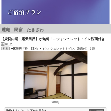
麓庵 民宿 たきざわ
【貸切内湯・露天風呂】が無料！～ウォシュレットトイレ洗面付き
■床暖房『禅 ZEN』■（ウオシュレットトイレ、洗面付）９畳
208号
予約するには、以下から日付を