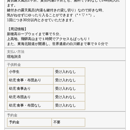
貸切露天風呂2ヶ所、貸切内湯2ヶ所とも、無料で予約なしで24時間入れ
ます。
鍵付きの露天風呂(内湯も鍵付きの貸し切り）なので好きな時、
気がねせずにゆったり入ることができます（*＾▽＾*）。
1回につき30分以内とさせていただきます。
【周辺情報】
新穂高ロープウェイまで車で５分、
上高地、飛騨高山まで１時間でアクセスもばっちり！
また、東海北陸道が開通し、世界遺産の白川郷まで車で９０分で
支払い方法
現地決済
子供料金
小学生
受け入れなし
幼児:食事・布団あり
受け入れなし
幼児:食事あり
受け入れなし
幼児:布団あり
受け入れなし
幼児:食事・布団なし
受け入れなし
予約金
予約金
不要