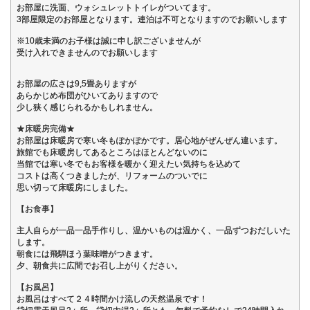
お部屋に洗面、ウォシュレットトイレがついてます。
3部屋限定のお部屋となります。連泊は不可となりますのでお願いします
※10歳未満のお子様は誠に申し訳ございませんが
受け入れできませんのでお願いします
お部屋の広さは9,5畳ありますが
あらかじめ布団がひいてありますので
少し狭く感じられるかもしれません。
★床暖房完備★
お部屋は床暖房で寒い冬もぽかぽかです。居心地がぜんぜん違います。
旅館でも床暖房してあるところはほとんどないのに
当館では寒い冬でもお客様を暖かく迎えたい気持ちを込めて
コストは高くつきましたが、リフォームのついでに
思い切って床暖房にしました。
【お食事】
主人自らが一品一品手作りし、温かいものは温かく、一品ずつおだしいた
します。
朝食には飛騨ほう葉味噌がつきます。
夕、朝食共に広間でお召し上がりください。
【お風呂】
お風呂はすべて２４時間かけ流しの天然温泉です！