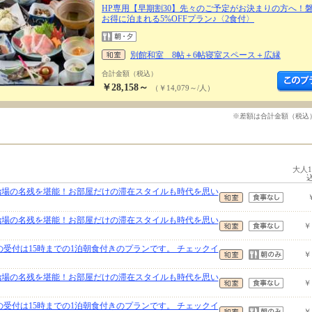
HP専用【早期割30】先々のご予定がお決まりの方へ！
お得に泊まれる5%OFFプラン♪〈2食付〉
別館和室 8帖＋6帖寝室スペース＋広縁
合計金額（税込）
￥28,158～
（￥14,079～/人）
※差額は合計金額（税込
大人
治場の名残を堪能！お部屋だけの滞在スタイルも時代を思い
治場の名残を堪能！お部屋だけの滞在スタイルも時代を思い
￥
の受付は15時までの1泊朝食付きのプランです。 チェックイ
￥
治場の名残を堪能！お部屋だけの滞在スタイルも時代を思い
￥
の受付は15時までの1泊朝食付きのプランです。 チェックイ
￥