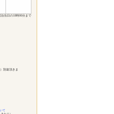
泊当日の18時00分まで
））別途頂きま
いて
ムあたり）