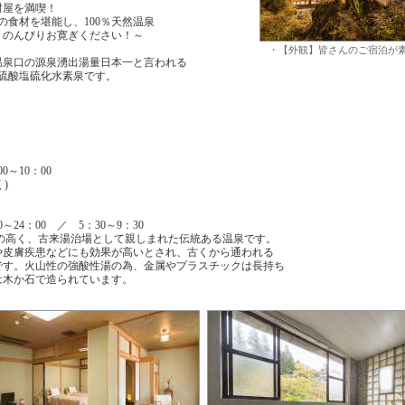
村屋を満喫！
の食材を堪能し、100％天然温泉
りのんびりお寛ぎください！～
・【外観】皆さんのご宿泊が
温泉口の源泉湧出湯量日本一と言われる
の硫酸塩硫化水素泉です。
0～10：00
)
24：00 ／ 5：30～9：30
力の高く、古来湯治場として親しまれた伝統ある温泉です。
や皮膚疾患などにも効果が高いとされ、古くから通われる
です。火山性の強酸性湯の為、金属やプラスチックは長持ち
は木か石で造られています。