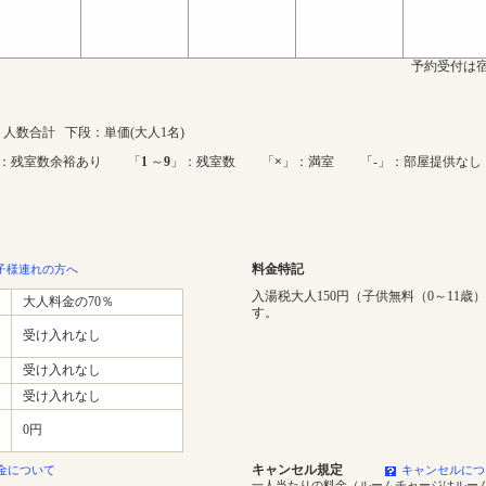
予約受付は宿
人数合計 下段：単価(大人1名)
：残室数余裕あり 「
1
～
9
」：残室数 「
×
」：満室 「-」：部屋提供なし
料金特記
子様連れの方へ
入湯税大人150円（子供無料（0～11歳
大人料金の70％
す。
受け入れなし
受け入れなし
受け入れなし
0円
キャンセル規定
金について
キャンセルにつ
一人当たりの料金（ルームチャージはルー