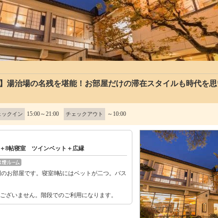
り】湯治場の名残を堪能！お部屋だけの滞在スタイルも時代を思
15:00～21:00
～10:00
ェックイン
チェックアウト
帖＋8帖寝室 ツインベット＋広縁
のお部屋です。寝室8帖にはベットが二つ。バス
。
がございません。階段でのご利用になります。