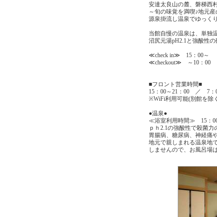
安達太良山の麓、磐梯西
～旬の味覚を満喫♪地元産
源泉掛流し温泉でゆっく
当館自慢の温泉は、単独
沼尻元湯pH2.1と強酸性
≪check in≫ 15：00～
≪checkout≫ ～10：00
■フロント営業時間■
15：00～21：00 ／ 7：0
※WiFi利用可能(別館を除く
●温泉●
≪浴室利用時間≫ 15：00～
ｐｈ2.1の強酸性で殺菌
胃腸病、糖尿病、神経痛
地元で親しまれる温泉地
しませんので、お風呂場