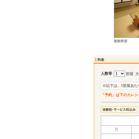
新館和室
人数等
部屋 
※以下は、1部屋あた
「予約」は下のカレン
月