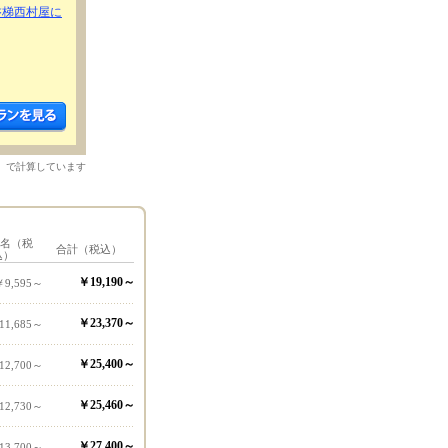
磐梯西村屋に
）で計算しています
1名（税
合計（税込）
込）
￥19,190～
￥9,595～
￥23,370～
11,685～
￥25,400～
12,700～
￥25,460～
12,730～
￥27,400～
13,700～