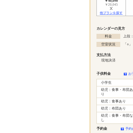
￥40,090
￥20,045
他プランを探す
カレンダーの見方
料金
上段：
空室状況
「
○
」
支払方法
現地決済
子供料金
お
小学生
幼児：食事・布団あ
り
幼児：食事あり
幼児：布団あり
幼児：食事・布団な
し
予約金
予約