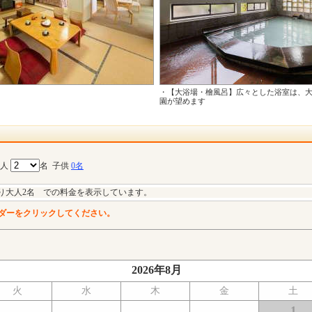
・【大浴場・檜風呂】広々とした浴室は、
園が望めます
大人
名
子供
0名
り大人2名 での料金を表示しています。
ダーをクリックしてください。
2026年8月
火
水
木
金
土
1