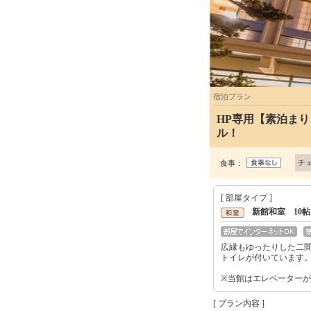
宿泊プラン
HP専用【素泊ま
ル！
チ
食事：
[ 部屋タイプ ]
新館和室 10
広縁もゆったりした二間
トイレが付いています
※当館はエレベーター
[ プラン内容 ]