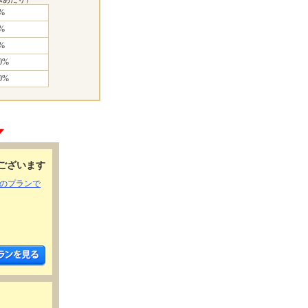
%
%
%
0%
0%
ございます
きのプランで