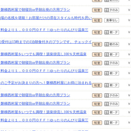
】磐梯西村屋で朝寝坊or早朝出発の方用プラン
￥
治場の名残を堪能！お部屋だけの滞在スタイルも時代を思い
￥
常料金より１，０００円ＯＦＦ！ゆったりのんびり温泉三
￥
の受付は15時までの1泊朝食付きのプランです。 チェックイ
￥
】磐梯西村屋をいつでも満喫！源泉掛流し100％天然温泉
￥
】磐梯西村屋で朝寝坊or早朝出発の方用プラン
￥
常料金より１，０００円ＯＦＦ！ゆったりのんびり温泉三
￥
先々のご予定がお決まりの方へ！磐梯西村屋にお得に泊まれる
￥
〉
】磐梯西村屋で朝寝坊or早朝出発の方用プラン
￥
】磐梯西村屋で朝寝坊or早朝出発の方用プラン
￥
】磐梯西村屋をいつでも満喫！源泉掛流し100％天然温泉
￥
常料金より１，０００円ＯＦＦ！ゆったりのんびり温泉三
￥