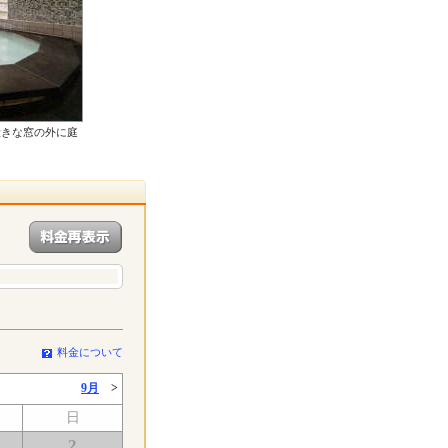
大きな窓の外に庭
料金について
9月
>
日
2