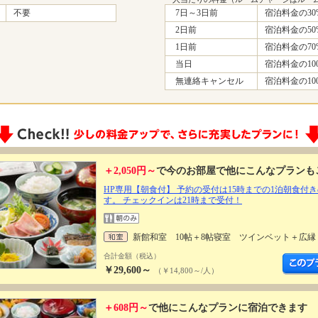
不要
7日～3日前
宿泊料金の30
2日前
宿泊料金の50
1日前
宿泊料金の70
当日
宿泊料金の10
無連絡キャンセル
宿泊料金の10
＋2,050円～
で今のお部屋で他にこんなプランも
HP専用【朝食付】 予約の受付は15時までの1泊朝食付
す。 チェックインは21時まで受付！
新館和室 10帖＋8帖寝室 ツインベット＋広縁
合計金額（税込）
￥29,600～
（￥14,800～/人）
＋608円～
で他にこんなプランに宿泊できます