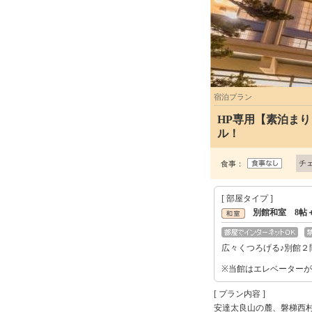
宿泊プラン
HP専用【素泊ま
ル！
チ
食事：
[ 部屋タイプ ]
別館和室 8帖
広々くつろげる♪別館２
※当館はエレベーター
[ プラン内容 ]
安達太良山の麓、磐梯西