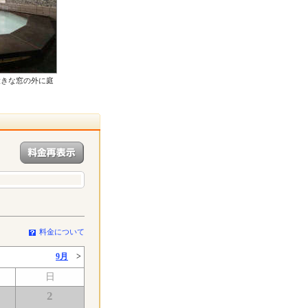
大きな窓の外に庭
料金について
9月
>
日
2