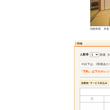
別館和室 木造
人数等
部屋 
※以下は、1部屋あた
「予約」は下のカレン
月