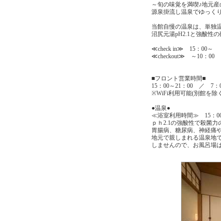
～旬の味覚を満喫♪地元産
源泉掛流し温泉でゆっく
当館自慢の温泉は、単独
沼尻元湯pH2.1と強酸性
≪check in≫ 15：00～
≪checkout≫ ～10：00
■フロント営業時間■
15：00～21：00 ／ 7：0
※WiFi利用可能(別館を除く
●温泉●
≪浴室利用時間≫ 15：00～
ｐｈ2.1の強酸性で殺菌
胃腸病、糖尿病、神経痛
地元で親しまれる温泉地
しませんので、お風呂場