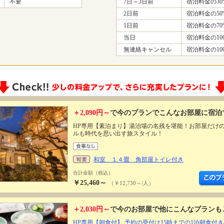
不要
7日～3日前
宿泊料金の30
2日前
宿泊料金の50
1日前
宿泊料金の70
当日
宿泊料金の10
無連絡キャンセル
宿泊料金の10
＋2,090円～
で今のプランでこんなお部屋に宿泊
HP専用【素泊まり】湯治場の名残を堪能！お部屋だけ
ルも時代を思い出す旅スタイル！
和室 １４畳 角部屋トイレ付き
合計金額（税込）
￥25,460～
（￥12,730～/人）
＋2,030円～
で今のお部屋で他にこんなプランも
HP専用【朝食付】 予約の受付は15時までの1泊朝食付