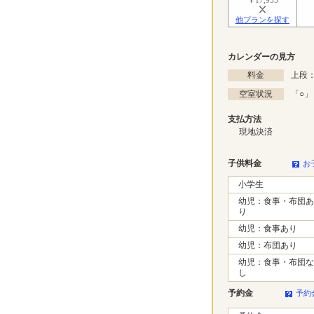
他プランを探す
カレンダーの見方
料金
上段：
空室状況
「
○
」
支払方法
現地決済
子供料金
お
小学生
幼児：食事・布団あ
り
幼児：食事あり
幼児：布団あり
幼児：食事・布団な
し
予約金
予約