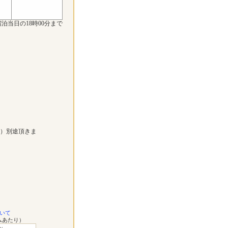
泊当日の18時00分まで
））別途頂きま
いて
ムあたり）