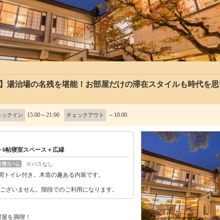
り】湯治場の名残を堪能！お部屋だけの滞在スタイルも時代を思
15:00～21:00
～10:00
ェックイン
チェックアウト
＋6帖寝室スペース＋広縁
※バスなし
間トイレ付き。木造の趣ある内装です。
がございません。階段でのご利用になります。
村屋を満喫！