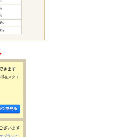
%
%
%
0%
0%
できます
の滞在スタイ
ございます
きのプランで