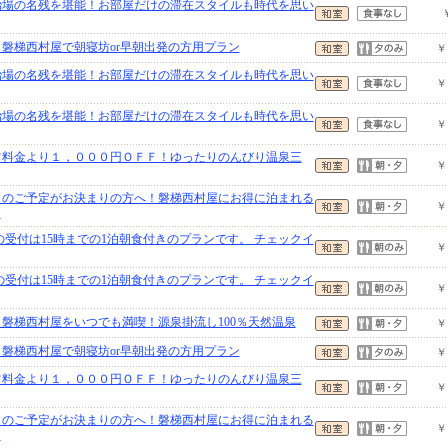
治場の名残を堪能！お部屋だけの滞在スタイルも時代を思い
】磐梯西村屋で朝寝坊or早朝出発の方用プラン
￥
治場の名残を堪能！お部屋だけの滞在スタイルも時代を思い
￥
治場の名残を堪能！お部屋だけの滞在スタイルも時代を思い
￥
常料金より１，０００円ＯＦＦ！ゆったりのんびり温泉三
￥
先々のご予定がお決まりの方へ！磐梯西村屋にお得に泊まれる
￥
〉
の受付は15時までの1泊朝食付きのプランです。 チェックイ
￥
の受付は15時までの1泊朝食付きのプランです。 チェックイ
￥
】磐梯西村屋をいつでも満喫！源泉掛流し100％天然温泉
￥
】磐梯西村屋で朝寝坊or早朝出発の方用プラン
￥
常料金より１，０００円ＯＦＦ！ゆったりのんびり温泉三
￥
先々のご予定がお決まりの方へ！磐梯西村屋にお得に泊まれる
￥
〉