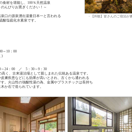
の食材を堪能し、100％天然温泉
りのんびりお寛ぎください！～
温泉口の源泉湧出湯量日本一と言われる
・【外観】皆さんのご宿泊が
の硫酸塩硫化水素泉です。
0～10：00
)
24：00 ／ 5：30～9：30
力の高く、古来湯治場として親しまれた伝統ある温泉です。
や皮膚疾患などにも効果が高いとされ、古くから通われる
です。火山性の強酸性湯の為、金属やプラスチックは長持ち
は木か石で造られています。