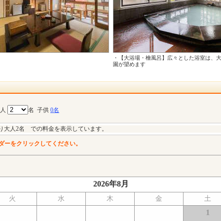
・【大浴場・檜風呂】広々とした浴室は、
園が望めます
大人
名
子供
0名
り大人2名 での料金を表示しています。
ダーをクリックしてください。
2026年8月
火
水
木
金
土
1