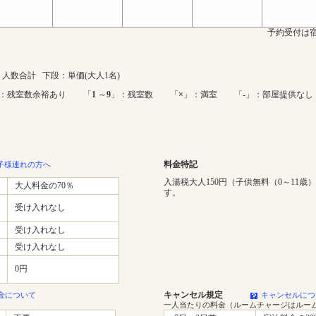
予約受付は宿
人数合計 下段：単価(大人1名)
：残室数余裕あり 「
1
～
9
」：残室数 「
×
」：満室 「-」：部屋提供なし
料金特記
子様連れの方へ
入湯税大人150円（子供無料（0～11歳
大人料金の70％
す。
受け入れなし
受け入れなし
受け入れなし
0円
キャンセル規定
金について
キャンセルにつ
一人当たりの料金（ルームチャージはルー