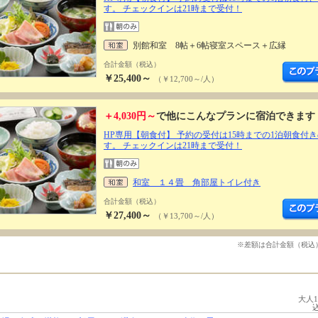
す。 チェックインは21時まで受付！
別館和室 8帖＋6帖寝室スペース＋広縁
合計金額（税込）
￥25,400～
（￥12,700～/人）
＋4,030円～
で他にこんなプランに宿泊できます
HP専用【朝食付】 予約の受付は15時までの1泊朝食付
す。 チェックインは21時まで受付！
和室 １４畳 角部屋トイレ付き
合計金額（税込）
￥27,400～
（￥13,700～/人）
※差額は合計金額（税込
大人