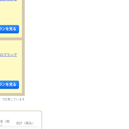
きのプランで
）で計算しています
1名（税
合計（税込）
込）