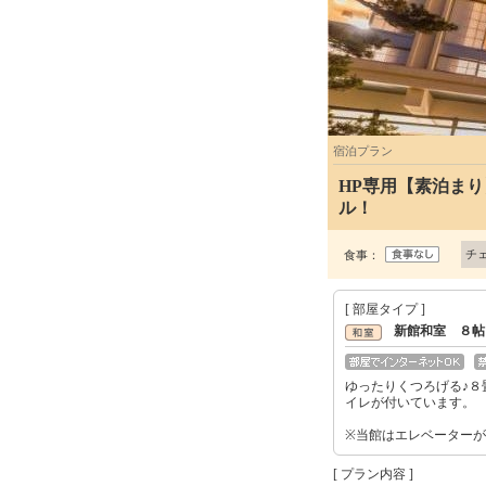
宿泊プラン
HP専用【素泊ま
ル！
チ
食事：
[ 部屋タイプ ]
新館和室 ８帖
ゆったりくつろげる♪８
イレが付いています。
※当館はエレベーター
[ プラン内容 ]