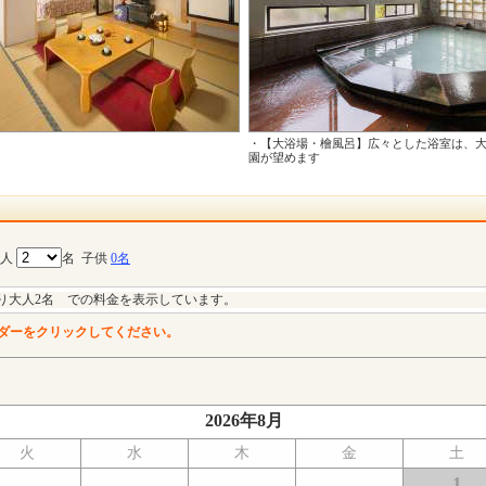
・【大浴場・檜風呂】広々とした浴室は、
園が望めます
大人
名
子供
0名
り大人2名 での料金を表示しています。
ダーをクリックしてください。
2026年8月
火
水
木
金
土
1