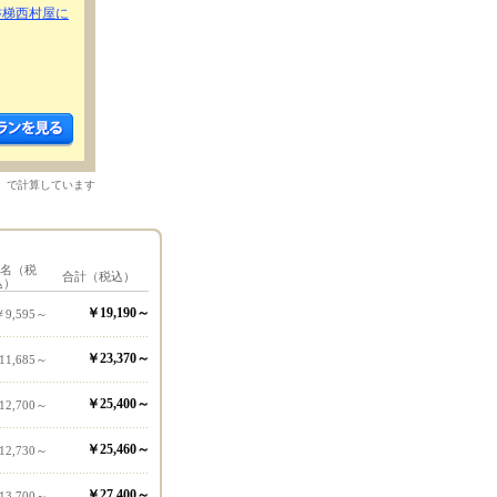
磐梯西村屋に
）で計算しています
1名（税
合計（税込）
込）
￥19,190～
￥9,595～
￥23,370～
11,685～
￥25,400～
12,700～
￥25,460～
12,730～
￥27,400～
13,700～