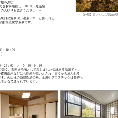
村屋を満喫！
の食材を堪能し、100％天然温泉
りのんびりお寛ぎください！～
・【外観】皆さんのご宿泊が
温泉口の源泉湧出湯量日本一と言われる
の硫酸塩硫化水素泉です。
0～10：00
)
24：00 ／ 5：30～9：30
力の高く、古来湯治場として親しまれた伝統ある温泉です。
や皮膚疾患などにも効果が高いとされ、古くから通われる
です。火山性の強酸性湯の為、金属やプラスチックは長持ち
は木か石で造られています。