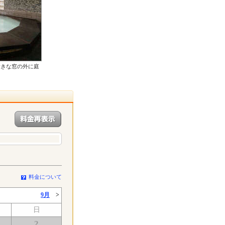
大きな窓の外に庭
料金について
9月
>
日
2