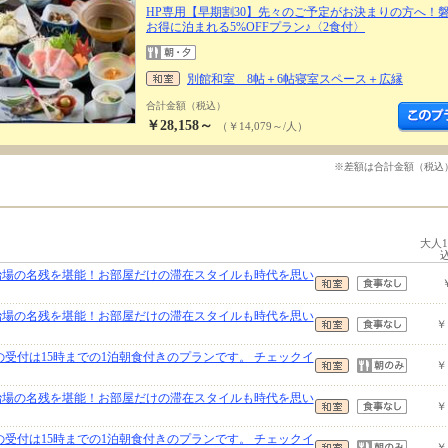
HP専用【早期割30】先々のご予定がお決まりの方へ！
お得に泊まれる5%OFFプラン♪〈2食付〉
別館和室 8帖＋6帖寝室スペース＋広縁
合計金額（税込）
￥28,158～
（￥14,079～/人）
※差額は合計金額（税込
大人
治場の名残を堪能！お部屋だけの滞在スタイルも時代を思い
治場の名残を堪能！お部屋だけの滞在スタイルも時代を思い
￥
の受付は15時までの1泊朝食付きのプランです。 チェックイ
￥
治場の名残を堪能！お部屋だけの滞在スタイルも時代を思い
￥
の受付は15時までの1泊朝食付きのプランです。 チェックイ
￥