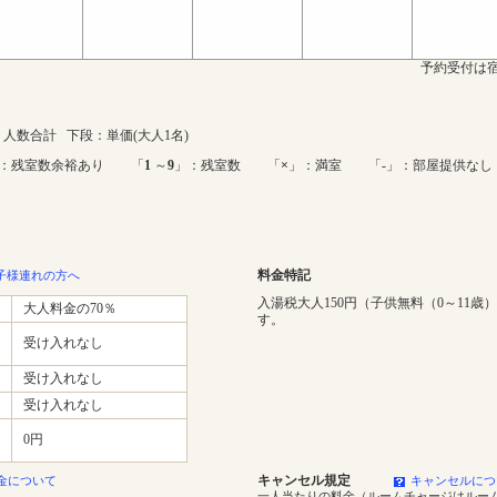
予約受付は宿
人数合計 下段：単価(大人1名)
：残室数余裕あり 「
1
～
9
」：残室数 「
×
」：満室 「-」：部屋提供なし
料金特記
子様連れの方へ
入湯税大人150円（子供無料（0～11歳
大人料金の70％
す。
受け入れなし
受け入れなし
受け入れなし
0円
キャンセル規定
金について
キャンセルにつ
一人当たりの料金（ルームチャージはルー