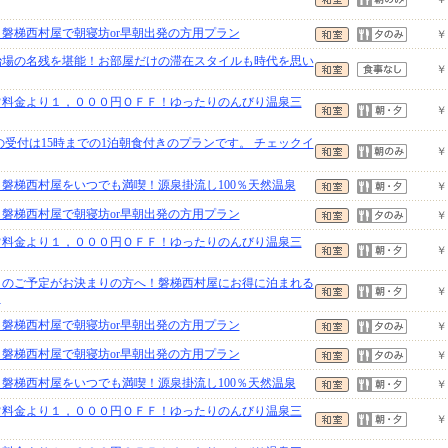
】磐梯西村屋で朝寝坊or早朝出発の方用プラン
￥
治場の名残を堪能！お部屋だけの滞在スタイルも時代を思い
￥
常料金より１，０００円ＯＦＦ！ゆったりのんびり温泉三
￥
の受付は15時までの1泊朝食付きのプランです。 チェックイ
￥
】磐梯西村屋をいつでも満喫！源泉掛流し100％天然温泉
￥
】磐梯西村屋で朝寝坊or早朝出発の方用プラン
￥
常料金より１，０００円ＯＦＦ！ゆったりのんびり温泉三
￥
先々のご予定がお決まりの方へ！磐梯西村屋にお得に泊まれる
￥
〉
】磐梯西村屋で朝寝坊or早朝出発の方用プラン
￥
】磐梯西村屋で朝寝坊or早朝出発の方用プラン
￥
】磐梯西村屋をいつでも満喫！源泉掛流し100％天然温泉
￥
常料金より１，０００円ＯＦＦ！ゆったりのんびり温泉三
￥