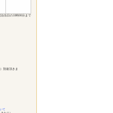
泊当日の18時00分まで
））別途頂きま
いて
ムあたり）