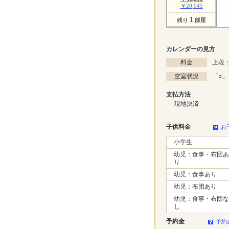
￥20,045
1
残り
部屋
カレンダーの見方
料金
上段：
空室状況
「
○
」
支払方法
現地決済
子供料金
お
小学生
幼児：食事・布団あ
り
幼児：食事あり
幼児：布団あり
幼児：食事・布団な
し
予約金
予約