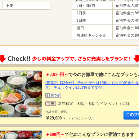
不要
7日～3日前
宿泊料金の30
2日前
宿泊料金の50
1日前
宿泊料金の70
当日
宿泊料金の10
無連絡キャンセル
宿泊料金の10
＋2,050円～
で今のお部屋で他にこんなプランも
HP専用【朝食付】 予約の受付は15時までの1泊朝食付
す。 チェックインは21時まで受付！
新館和室 ８帖＋８帖 ツインベット＋広縁
合計金額（税込）
￥29,600～
（￥14,800～/人）
＋608円～
で他にこんなプランに宿泊できます