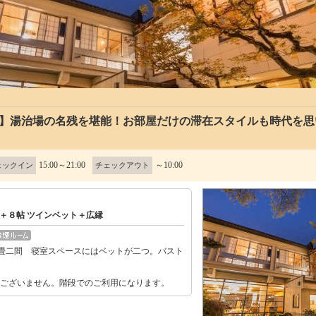
り】湯治場の名残を堪能！お部屋だけの滞在スタイルも時代を思
15:00～21:00
～10:00
ェックイン
チェックアウト
＋８帖 ツインベット＋広縁
畳二間 寝室スペースにはベットが二つ。バスト
がございません。階段でのご利用になります。