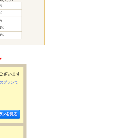
%
%
%
0%
0%
ございます
きのプランで