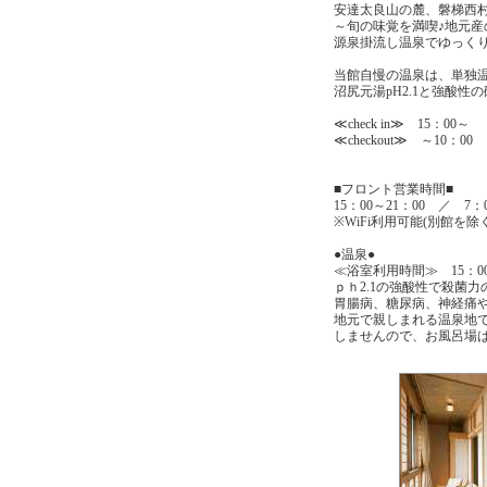
安達太良山の麓、磐梯西
～旬の味覚を満喫♪地元産
源泉掛流し温泉でゆっく
当館自慢の温泉は、単独
沼尻元湯pH2.1と強酸性
≪check in≫ 15：00～
≪checkout≫ ～10：00
■フロント営業時間■
15：00～21：00 ／ 7：0
※WiFi利用可能(別館を除く
●温泉●
≪浴室利用時間≫ 15：00～
ｐｈ2.1の強酸性で殺菌
胃腸病、糖尿病、神経痛
地元で親しまれる温泉地
しませんので、お風呂場