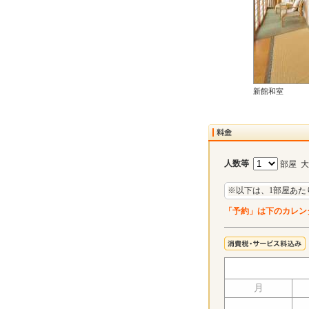
新館和室
人数等
部屋 
※以下は、1部屋あた
「予約」は下のカレン
月