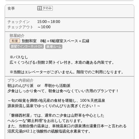
食事
チェックイン
15:00～18:00
チェックアウト
～10:00
部屋紹介
別館和室 8帖＋6帖寝室スペース＋広縁
※バスなし
広々くつろげる♪別館２間トイレ付き。木造の趣ある内装です。
※当館はエレベーターがございません。階段でのご利用になります。
プラン内容紹介
朝はのんびり派 or 早朝から活動派
夕食はしっかり食べて、朝食は食べなくていい方用のプランです！
～旬の味覚を満喫♪地元産の食材を堪能し、100％天然温泉
源泉掛流し温泉でゆっくりのんびりお寛ぎください！～
「磐梯西村屋」では、通常のご夕食は山野草を中心とした
ヘルシーな“郷土料理”をお出ししております。
また、当館自慢の温泉は、単独温泉口の源泉湧出湯量日本一と言われる
沼尻元湯pH2.1と強酸性の硫酸塩硫化水素泉です。