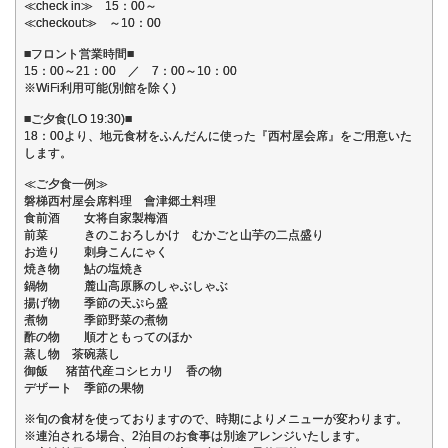
≪check in≫ 15：00～
≪checkout≫ ～10：00
■フロント営業時間■
15：00～21：00 ／ 7：00～10：00
※WiFi利用可能(別館を除く)
■ご夕食(LO 19:30)■
18：00より、地元食材をふんだんに使った『西村屋会席』をご用意いた
します。
≪ご夕食一例≫
磐梯西村屋会席料理 會津郷土料理
食前酒 女将自家製梅酒
前菜 きのこおろしかけ むかごと山芋の二点盛り
お造り 刺身こんにゃく
焼き物 鮎の塩焼き
鍋物 麓山高原豚のしゃぶしゃぶ
揚げ物 季節の天ぷら盛
煮物 季節野菜の煮物
酢の物 順才ともってのほか
蒸し物 茶碗蒸し
御飯 猪苗代産コシヒカリ 香の物
デザート 季節の果物
※旬の食材を使っておりますので、時期によりメニューが変わります。
※連泊される場合、2泊目のお食事は別途アレンジいたします。