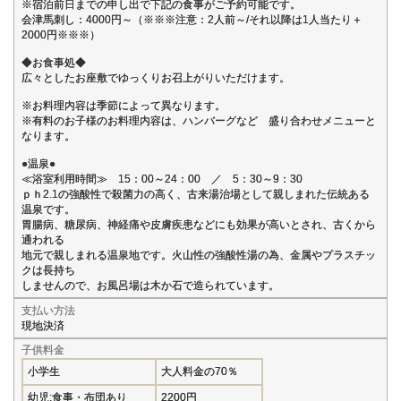
※宿泊前日までの申し出で下記の食事がご予約可能です。
会津馬刺し：4000円～（※※※注意：2人前～/それ以降は1人当たり＋
2000円※※※）
◆お食事処◆
広々としたお座敷でゆっくりお召上がりいただけます。
※お料理内容は季節によって異なります。
※有料のお子様のお料理内容は、ハンバーグなど 盛り合わせメニューと
なります。
●温泉●
≪浴室利用時間≫ 15：00～24：00 ／ 5：30～9：30
ｐｈ2.1の強酸性で殺菌力の高く、古来湯治場として親しまれた伝統ある
温泉です。
胃腸病、糖尿病、神経痛や皮膚疾患などにも効果が高いとされ、古くから
通われる
地元で親しまれる温泉地です。火山性の強酸性湯の為、金属やプラスチッ
クは長持ち
しませんので、お風呂場は木か石で造られています。
支払い方法
現地決済
子供料金
小学生
大人料金の70％
幼児:食事・布団あり
2200円