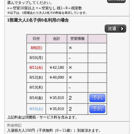
選んでタップしてください。
○＝空室10室以上 ×＝空室なし 残1∼9＝残室数
※以下は、1部屋あたり大人2名での料金を表示しています。
1部屋大人2名子供0名利用の場合
次週
日付
合計
空室情報
×
8/9(日)
-
8/10(月)
×
8/11(火)
￥42,180
×
8/12(水)
￥40,090
-
8/13(木)
2
予約
8/14(金)
￥35,910
2
予約
8/15(土)
￥35,910
上記料金は消費税・サービス料を含みます。
料金特記
入湯税大人150円（子供無料（0～11歳））別途頂きます。