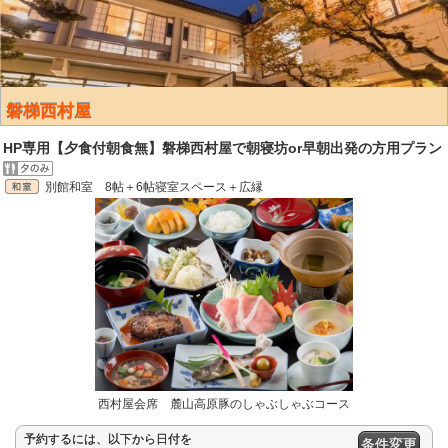
磐梯西村屋
HP専用【夕食付朝食無】磐梯西村屋で朝寝坊or早朝出発の方用プラン
別館和室 8帖＋6帖寝室スペース＋広縁
西村屋会席 麓山高原豚のしゃぶしゃぶコース
予約するには、以下から日付を
条件変更