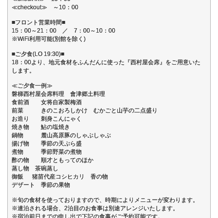
≪checkout≫ ～10：00
■フロント営業時間■
15：00～21：00 ／ 7：00～10：00
※WiFi利用可能(別館を除く)
■ご夕食(LO 19:30)■
18：00より、地元食材をふんだんに使った『西村屋会席』をご用意いた
します。
≪ご夕食一例≫
磐梯西村屋会席料理 會津郷土料理
食前酒 女将自家製梅酒
前菜 きのこおろしかけ むかごと山芋の二点盛り
お造り 刺身こんにゃく
焼き物 鮎の塩焼き
鍋物 麓山高原豚のしゃぶしゃぶ
揚げ物 季節の天ぷら盛
煮物 季節野菜の煮物
酢の物 順才ともってのほか
蒸し物 茶碗蒸し
御飯 猪苗代産コシヒカリ 香の物
デザート 季節の果物
※旬の食材を使っておりますので、時期によりメニューが変わります。
※連泊される場合、2泊目のお食事は別途アレンジいたします。
※宿泊前日までの申し出で下記の食事がご予約可能です。