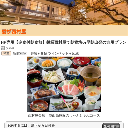
磐梯西村屋
HP専用【夕食付朝食無】磐梯西村屋で朝寝坊or早朝出発の方用プラン
新館和室 ８帖＋８帖 ツインベット＋広縁
西村屋会席 麓山高原豚のしゃぶしゃぶコース
予約するには、以下から日付を
条件変更