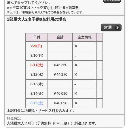
選んでタップしてください。
○＝空室10室以上 ×＝空室なし 残1∼9＝残室数
※以下は、1部屋あたり大人2名での料金を表示しています。
1部屋大人2名子供0名利用の場合
次週
日付
合計
空室情報
×
8/9(日)
-
8/10(月)
×
8/11(火)
￥46,360
×
8/12(水)
￥44,270
-
8/13(木)
×
8/14(金)
￥40,090
×
8/15(土)
￥40,090
上記料金は消費税・サービス料を含みます。
料金特記
入湯税大人150円（子供無料（0～11歳））別途頂きます。