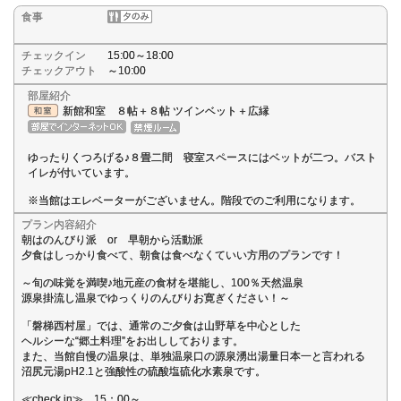
食事
チェックイン
15:00～18:00
チェックアウト
～10:00
部屋紹介
新館和室 ８帖＋８帖 ツインベット＋広縁
ゆったりくつろげる♪８畳二間 寝室スペースにはベットが二つ。バスト
イレが付いています。
※当館はエレベーターがございません。階段でのご利用になります。
プラン内容紹介
朝はのんびり派 or 早朝から活動派
夕食はしっかり食べて、朝食は食べなくていい方用のプランです！
～旬の味覚を満喫♪地元産の食材を堪能し、100％天然温泉
源泉掛流し温泉でゆっくりのんびりお寛ぎください！～
「磐梯西村屋」では、通常のご夕食は山野草を中心とした
ヘルシーな“郷土料理”をお出ししております。
また、当館自慢の温泉は、単独温泉口の源泉湧出湯量日本一と言われる
沼尻元湯pH2.1と強酸性の硫酸塩硫化水素泉です。
≪check in≫ 15：00～