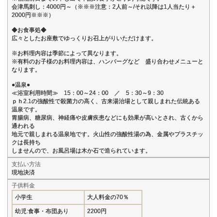
会津馬刺し：4000円～（※※※注意：2人前～/それ以降は1人当たり＋
2000円※※※）
◆お食事処◆
広々としたお座敷でゆっくりお召上がりいただけます。
※お料理内容は季節によって異なります。
※有料のお子様のお料理内容は、ハンバーグなど 盛り合わせメニューと
なります。
●温泉●
≪浴室利用時間≫ 15：00～24：00 ／ 5：30～9：30
ｐｈ2.1の強酸性で殺菌力の高く、古来湯治場として親しまれた伝統ある
温泉です。
胃腸病、糖尿病、神経痛や皮膚疾患などにも効果が高いとされ、古くから
通われる
地元で親しまれる温泉地です。火山性の強酸性湯の為、金属やプラスチッ
クは長持ち
しませんので、お風呂場は木か石で造られています。
支払い方法
現地決済
子供料金
小学生
大人料金の70％
幼児:食事・布団あり
2200円