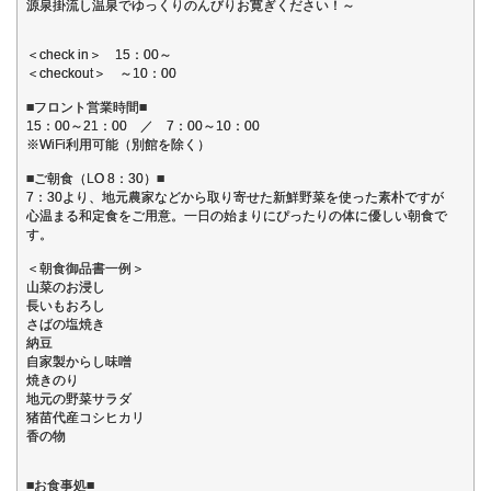
源泉掛流し温泉でゆっくりのんびりお寛ぎください！～
＜check in＞ 15：00～
＜checkout＞ ～10：00
■フロント営業時間■
15：00～21：00 ／ 7：00～10：00
※WiFi利用可能（別館を除く）
■ご朝食（LO 8：30）■
7：30より、地元農家などから取り寄せた新鮮野菜を使った素朴ですが
心温まる和定食をご用意。一日の始まりにぴったりの体に優しい朝食で
す。
＜朝食御品書一例＞
山菜のお浸し
長いもおろし
さばの塩焼き
納豆
自家製からし味噌
焼きのり
地元の野菜サラダ
猪苗代産コシヒカリ
香の物
■お食事処■