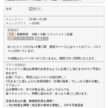
食事
チェックイン
15:00～21:00
チェックアウト
～10:00
部屋紹介
新館和室 ８帖＋８帖 ツインベット＋広縁
ゆったりくつろげる♪８畳二間 寝室スペースにはベットが二つ。バスト
イレが付いています。
※当館はエレベーターがございません。階段でのご利用になります。
プラン内容紹介
チェックイン後はお客様のお好きなようにお過ごし頂けますのでご予定に
合わせて
お使い下さい。周辺にはレジャーが目白押し！
1日まるごと楽しんだら当宿自慢の「白濁の温泉」でしっかり疲れを癒し
て下さい！
お仕事帰りや、外で夕食を召し上がってからでも
楽々チェックイン。時間に追われず、ゆったり過ごし頂けます。
安達太良山の麓、磐梯西村屋を満喫！
～旬の味覚を満喫！地元産の食材を堪能し、100％天然温泉