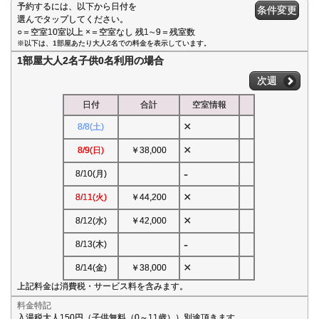
予約するには、以下から日付を
条件変更
選んでタップしてください。
○＝空室10室以上 ×＝空室なし 残1∼9＝残室数
※以下は、1部屋あたり大人2名での料金を表示しています。
1部屋大人2名子供0名利用の場合
次週
日付
合計
空室情報
×
8/8(土)
×
8/9(日)
￥38,000
-
8/10(月)
×
8/11(火)
￥44,200
×
8/12(水)
￥42,000
-
8/13(木)
×
8/14(金)
￥38,000
上記料金は消費税・サービス料を含みます。
料金特記
入湯税大人150円（子供無料（0～11歳））別途頂きます。