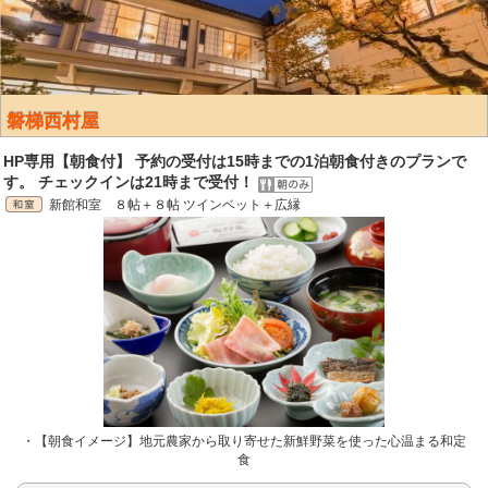
磐梯西村屋
HP専用【朝食付】 予約の受付は15時までの1泊朝食付きのプランで
す。 チェックインは21時まで受付！
新館和室 ８帖＋８帖 ツインベット＋広縁
・【朝食イメージ】地元農家から取り寄せた新鮮野菜を使った心温まる和定
食