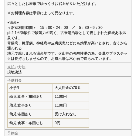
広々としたお座敷でゆっくりお召上がりいただけます。
※お料理内容は季節によって異なります。
●温泉●
＜浴室利用時間＞ 15：00～24：00 ／ 5：30～9：30
ph2.1の強酸性で殺菌力の高く、古来湯治場として親しまれた伝統ある温
泉です。
胃腸病、糖尿病、神経痛や皮膚疾患などにも効果が高いとされ、古くから
通われる
地元で親しまれる温泉地です。火山性の強酸性湯の為、金属やプラスチッ
クは長持ちしませんので、お風呂場は木か石で造られています。
支払い方法
現地決済
子供料金
小学生
大人料金の70％
幼児:食事・布団あり
1100円
幼児:食事あり
1100円
幼児:布団あり
受け入れなし
幼児:食事・布団なし
0円
予約金