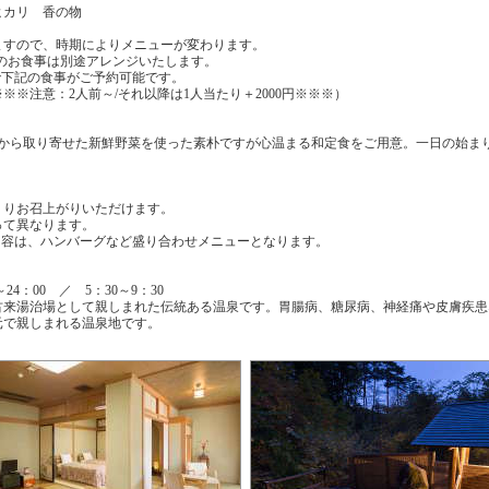
カリ 香の物
ますので、時期によりメニューが変わります。
のお食事は別途アレンジいたします。
で下記の食事がご予約可能です。
※※※注意：2人前～/それ以降は1人当たり＋2000円※※※）
どから取り寄せた新鮮野菜を使った素朴ですが心温まる和定食をご用意。一日の始ま
くりお召上がりいただけます。
って異なります。
内容は、ハンバーグなど盛り合わせメニューとなります。
24：00 ／ 5：30～9：30
古来湯治場として親しまれた伝統ある温泉です。胃腸病、糖尿病、神経痛や皮膚疾患
元で親しまれる温泉地です。