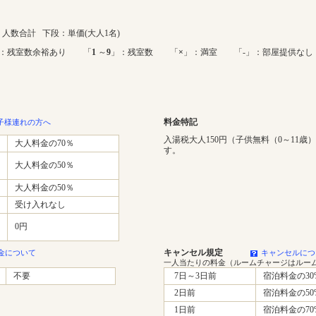
人数合計 下段：単価(大人1名)
：残室数余裕あり 「
1
～
9
」：残室数 「
×
」：満室 「-」：部屋提供なし
料金特記
子様連れの方へ
入湯税大人150円（子供無料（0～11歳
大人料金の70％
す。
大人料金の50％
大人料金の50％
受け入れなし
0円
キャンセル規定
金について
キャンセルにつ
一人当たりの料金（ルームチャージはルー
不要
7日～3日前
宿泊料金の30
2日前
宿泊料金の50
1日前
宿泊料金の70