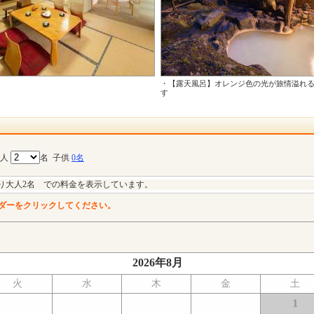
・【露天風呂】オレンジ色の光が旅情溢れ
す
大人
名
子供
0名
り大人2名 での料金を表示しています。
ダーをクリックしてください。
2026年8月
火
水
木
金
土
1