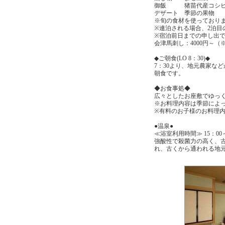
御飯 猪苗代産コシヒ
デザート 季節の果物
※旬の食材を使っており
※連泊される場合、2泊目
※宿泊前日までの申し出
会津馬刺し：4000円～（
◆ご朝食(LO 8：30)◆
7：30より、地元農家な
朝食です。
◆お食事処◆
広々としたお座敷でゆっ
※お料理内容は季節によ
※有料のお子様のお料理
●温泉●
≪浴室利用時間≫ 15：00～
強酸性で殺菌力の高く、
れ、古くから通われる地