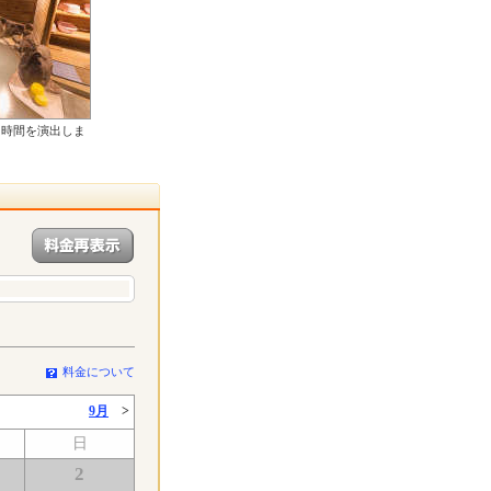
る時間を演出しま
料金について
9月
>
日
2