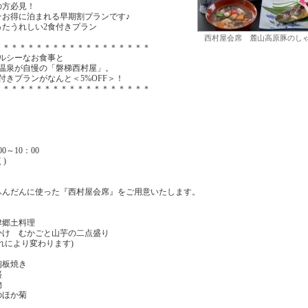
の方必見！
そお得に泊まれる早期割プランです♪
たうれしい2食付きプラン
西村屋会席 麓山高原豚のし
＊＊＊＊＊＊＊＊＊＊＊＊＊＊＊＊＊＊＊
ルシーなお食事と
し温泉が自慢の「磐梯西村屋」。
付きプランがなんと＜5%OFF＞！
＊＊＊＊＊＊＊＊＊＊＊＊＊＊＊＊＊＊＊
0～10：00
)
をふんだんに使った『西村屋会席』をご用意いたします。
津郷土料理
け むかごと山芋の二点盛り
れにより変わります)
板焼き
盛
物
のほか菊