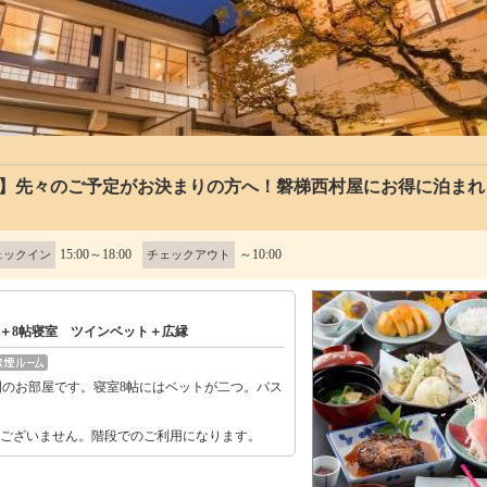
0】先々のご予定がお決まりの方へ！磐梯西村屋にお得に泊まれる
15:00～18:00
～10:00
ェックイン
チェックアウト
帖＋8帖寝室 ツインベット＋広縁
のお部屋です。寝室8帖にはベットが二つ。バス
。
がございません。階段でのご利用になります。