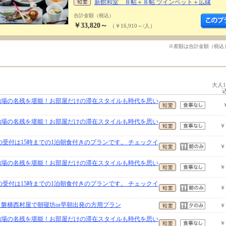
新館和室 ８帖＋８帖 ツインベット＋広縁
合計金額（税込）
￥33,820～
（￥16,910～/人）
※差額は合計金額（税込
大人
治場の名残を堪能！お部屋だけの滞在スタイルも時代を思い
治場の名残を堪能！お部屋だけの滞在スタイルも時代を思い
￥
の受付は15時までの1泊朝食付きのプランです。 チェックイ
￥
治場の名残を堪能！お部屋だけの滞在スタイルも時代を思い
￥
の受付は15時までの1泊朝食付きのプランです。 チェックイ
￥
】磐梯西村屋で朝寝坊or早朝出発の方用プラン
￥
治場の名残を堪能！お部屋だけの滞在スタイルも時代を思い
￥