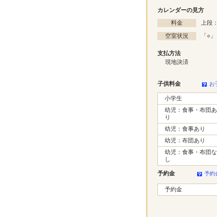
カレンダーの見方
料金
上段：
空室状況
「
○
」
支払方法
現地決済
子供料金
お
小学生
幼児：食事・布団あ
り
幼児：食事あり
幼児：布団あり
幼児：食事・布団な
し
予約金
予約
予約金