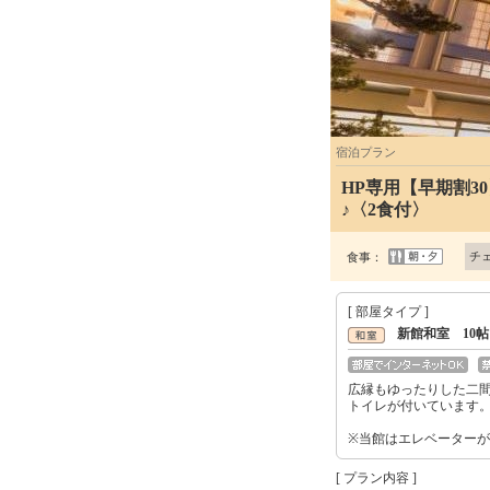
宿泊プラン
HP専用【早期割3
♪〈2食付〉
チ
食事：
[ 部屋タイプ ]
新館和室 10
広縁もゆったりした二間
トイレが付いています
※当館はエレベーター
[ プラン内容 ]