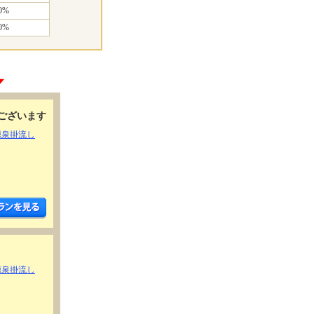
0%
0%
ございます
源泉掛流し
源泉掛流し