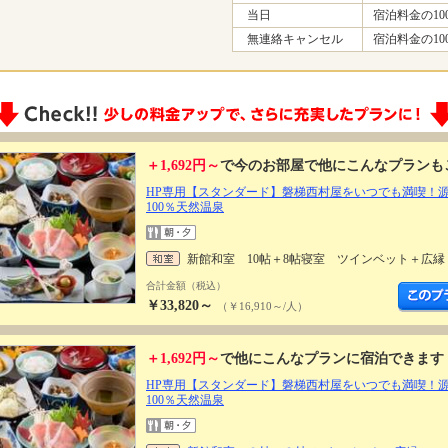
当日
宿泊料金の10
無連絡キャンセル
宿泊料金の10
＋1,692円～
で今のお部屋で他にこんなプランも
HP専用【スタンダード】磐梯西村屋をいつでも満喫！
100％天然温泉
新館和室 10帖＋8帖寝室 ツインベット＋広縁
合計金額（税込）
￥33,820～
（￥16,910～/人）
＋1,692円～
で他にこんなプランに宿泊できます
HP専用【スタンダード】磐梯西村屋をいつでも満喫！
100％天然温泉