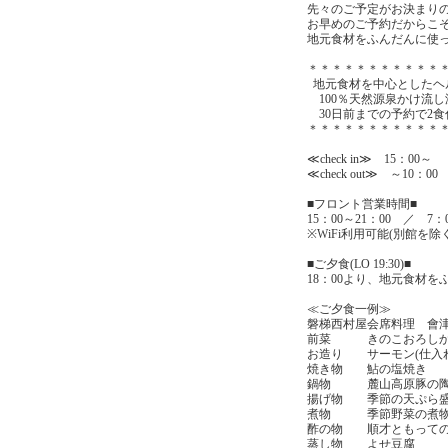
先々のご予定がお決まり
お早めのご予約だからこ
地元食材をふんだんに使っ
＊＊＊＊＊＊＊＊＊＊＊
地元食材を中心としたヘ
100％天然源泉かけ流
30日前までの予約で2食
＊＊＊＊＊＊＊＊＊＊＊
≪check in≫ 15：00～
≪check out≫ ～10：00
■フロント営業時間■
15：00～21：00 ／ 7：0
※WiFi利用可能(別館を除く
■ご夕食(LO 19:30)■
18：00より、地元食材
≪ご夕食一例≫
磐梯西村屋会席料理 會
前菜 きのこおろしか
お造り サーモン(仕入
焼き物 鮎の塩焼き
鍋物 麓山高原豚の陶
揚げ物 季節の天ぷら
煮物 季節野菜の煮
酢の物 順才ともって
蒸し物 よせ豆腐