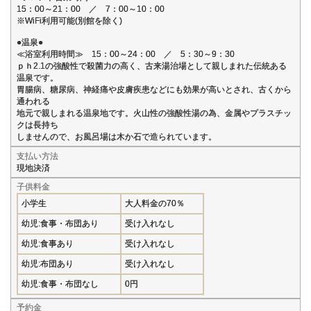
15：00～21：00 ／ 7：00～10：00
※WiFi利用可能(別館を除く)
●温泉●
≪浴室利用時間≫ 15：00～24：00 ／ 5：30～9：30
ｐｈ2.1の強酸性で殺菌力の高く、古来湯治場として親しまれた伝統ある
温泉です。
胃腸病、糖尿病、神経痛や皮膚疾患などにも効果が高いとされ、古くから
通われる
地元で親しまれる温泉地です。火山性の強酸性湯の為、金属やプラスチッ
クは長持ち
しませんので、お風呂場は木か石で造られています。
支払い方法
現地決済
子供料金
小学生
大人料金の70％
幼児:食事・布団あり
受け入れなし
幼児:食事あり
受け入れなし
幼児:布団あり
受け入れなし
幼児:食事・布団なし
0円
予約金