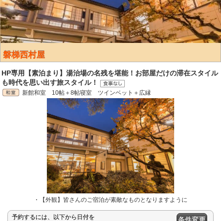
磐梯西村屋
HP専用【素泊まり】湯治場の名残を堪能！お部屋だけの滞在スタイル
も時代を思い出す旅スタイル！
新館和室 10帖＋8帖寝室 ツインベット＋広縁
・【外観】皆さんのご宿泊が素敵なものとなりますように
予約するには、以下から日付を
条件変更