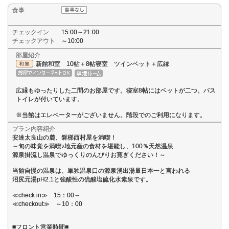
食事
チェックイン
15:00～21:00
チェックアウト
～10:00
部屋紹介
新館和室 10帖＋8帖寝室 ツインベット＋広縁
広縁もゆったりした二間のお部屋です。寝室8帖にはベットが二つ。バス
トイレが付いています。
※当館はエレベーターがございません。階段でのご利用になります。
プラン内容紹介
安達太良山の麓、磐梯西村屋を満喫！
～旬の味覚を満喫♪地元産の食材を堪能し、100％天然温泉
源泉掛流し温泉でゆっくりのんびりお寛ぎください！～
当館自慢の温泉は、単独温泉口の源泉湧出湯量日本一と言われる
沼尻元湯pH2.1と強酸性の硫酸塩硫化水素泉です。
≪check in≫ 15：00～
≪checkout≫ ～10：00
■フロント営業時間■