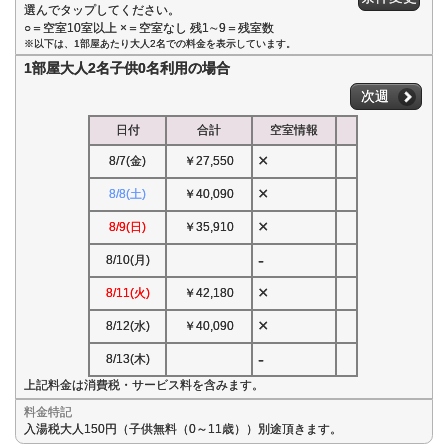
選んでタップしてください。
○＝空室10室以上 ×＝空室なし 残1∼9＝残室数
※以下は、1部屋あたり大人2名での料金を表示しています。
1部屋大人2名子供0名利用の場合
次週
日付
合計
空室情報
×
8/7(金)
￥27,550
×
8/8(土)
￥40,090
×
8/9(日)
￥35,910
-
8/10(月)
×
8/11(火)
￥42,180
×
8/12(水)
￥40,090
-
8/13(木)
上記料金は消費税・サービス料を含みます。
料金特記
入湯税大人150円（子供無料（0～11歳））別途頂きます。