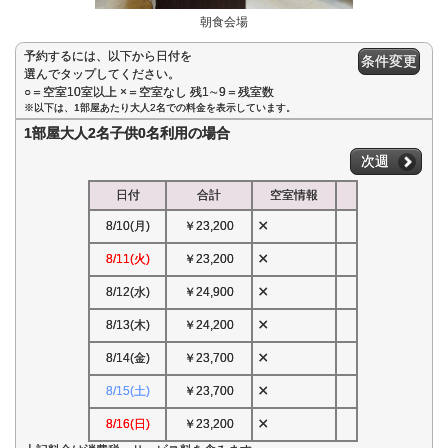
朝食会場
予約するには、以下から日付を
条件変更
選んでタップしてください。
○＝空室10室以上 ×＝空室なし 残1∼9＝残室数
※以下は、1部屋あたり大人2名での料金を表示しています。
1部屋大人2名子供0名利用の場合
次週
日付
合計
空室情報
×
8/10(月)
￥23,200
×
8/11(火)
￥23,200
×
8/12(水)
￥24,900
×
8/13(木)
￥24,200
×
8/14(金)
￥23,700
×
8/15(土)
￥23,700
×
8/16(日)
￥23,200