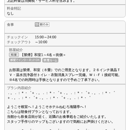
上記料金は消費税・サービス料を含みます。
料金特記
なし
食事
チェックイン
15:00～24:00
チェックアウト
～10:00
部屋紹介
【禁煙】和室1～4名＜街側＞
お部屋は禁煙、和室（８畳）でのご用意となります。２６インチ液晶Ｔ
Ｖ・温水洗浄器付トイレ・衣類消臭スプレー完備。Ｗｉ-Ｆｉ接続可能。
※4名での利用時は手狭となりますので予めご了承下さい。
プラン内容紹介
．。．：＊・゜＋．。．：＊・゜＋．。．：＊・゜＋．。．：＊・゜
＋．。．：＊・゜＋．。．：＊・゜＋．。．：＊・゜
ようこそ根室へ！ようこそホテルねむろ海陽亭へ！
こちらは朝食付プランとなっております。
当館から飲食店街が近く、近隣のお食事処をご紹介いたします。
スタッフ手作りのマップもございますので気軽にお声掛けください。