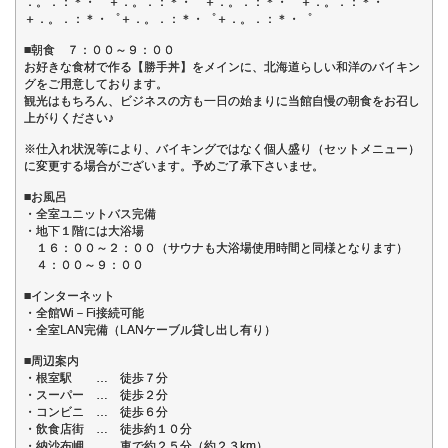
．。．：＊・゜＋．。．：＊・゜＋．。．：＊・゜＋．。．：＊・゜
＋．。．：＊・゜＋．。．：＊・゜＋．。．：＊・゜
■朝食 ７：００～９：００
お好きな食材で作る【勝手丼】をメインに、北海道らしい和洋のバイキン
グをご用意しております。
観光はもちろん、ビジネスの方も一日の始まりに当館自慢の朝食をお召し
上がりください♪
※仕入れ状況等により、バイキングではなく個人盛り（セットメニュー）
に変更する場合がございます。予めご了承下さいませ。
■お風呂
・全室ユニットバス完備
・地下１階には大浴場
１６：００～２：００（サウナも大浴場使用時間と同様となります）
４：００～９：００
■インターネット
・全館Wi－Fi接続可能
・全室LAN完備（LANケーブル貸し出し有り）
■周辺案内
・根室駅 … 徒歩７分
・スーパー … 徒歩２分
・コンビニ … 徒歩６分
・飲食店街 … 徒歩約１０分
・納沙布岬 … 車で約２５分（約２３km）