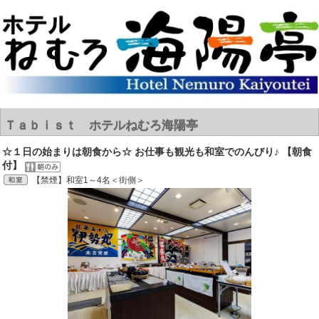
Ｔａｂｉｓｔ ホテルねむろ海陽亭
☆１日の始まりは朝食から☆ お仕事も観光も和室でのんびり♪ 【朝食
付】
【禁煙】和室1～4名＜街側＞