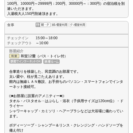
100円、10000円～29999円：200円、30000円～：300円）の宿泊税を別
途いただきます。
入湯税大人150円別途頂きます。
食事
チェックイン
15:00～18:00
チェックアウト
～10:00
部屋紹介
和室12畳（バス・トイレ付）
合掌造りを移築した、民芸調のお部屋です。
太い梁や、柱が見ごたえあります。
館内は無線ＬＡＮ敷設、お手持ちのパソコン・スマートフォンでインタ
ーネット接続可。
□■お部屋に設置のアメニティー■□
タオル・バスタオル・はぶらし・浴衣（子供用サイズは120cm位）・ド
ライヤー
シャワーキャップ・カミソリ・ヘアーブラシなどは大浴場に備わってい
ます。
ボディーソープ・シャンプー＆リンス・クレンジング・ハンドソープを
備え付け