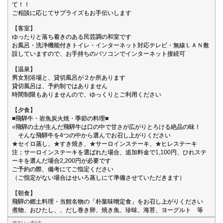
て！！
ご相談に応じてサプライズもお手伝いします
【客室】
ゆったりと落ち着きのある民芸調の和室です
お風呂・洗浄機能付きトイレ・インターネット対応テレビ・無線ＬＡＮ敷
設していますので、お手持ちのパソコンでインターネット接続可
【温泉】
男女別浴場と、貸切風呂が２か所あります
貸切風呂は、予約制ではありません
時間制限もありませんので、ゆっくりとご利用ください
【夕食】
■飛騨牛・岩魚炭火焼・季節の料理■
○飛騨の土が生んだ飛騨牛は口の中で甘さが広がりとろける絶品の味！
そんな飛騨牛を4つの中から選んでお召し上がりください
★セイロ蒸し、★すき焼き、★サーロインステーキ、★ヒレステーキ
注；サーロインステーキを選ばれた場合、追加料金で1,100円、ひれステ
ーキを選んだ場合2,200円が必要です
ご予約の際、備考にてご指定ください
（ご指定がない場合はせいろ蒸しにて準備させていただきます）
【朝食】
飛騨の郷土料理・当館名物の「朴葉味噌定食」をお召し上がりください
煮物、おひたし、、だし巻き卵、焼き魚、珍味、海苔、ヨーグルト 等