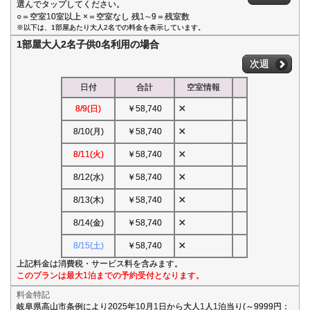
選んでタップしてください。
○＝空室10室以上 ×＝空室なし 残1∼9＝残室数
※以下は、1部屋あたり大人2名での料金を表示しています。
1部屋大人2名子供0名利用の場合
次週
日付
合計
空室情報
×
8/9(日)
￥58,740
×
8/10(月)
￥58,740
×
8/11(火)
￥58,740
×
8/12(水)
￥58,740
×
8/13(木)
￥58,740
×
8/14(金)
￥58,740
×
8/15(土)
￥58,740
上記料金は消費税・サービス料を含みます。
このプランは最大1泊までの予約受付となります。
料金特記
岐阜県高山市条例により2025年10月1日から大人1人1泊当り(～9999円：