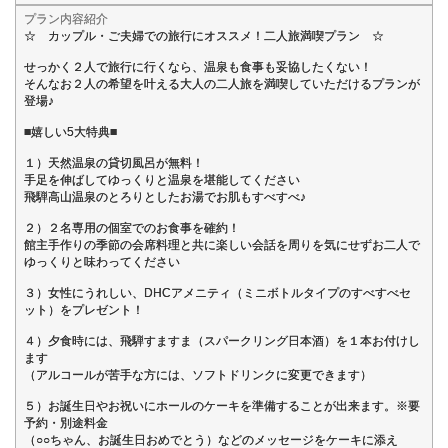
プラン内容紹介
☆ カップル・ご夫婦での旅行にオススメ！二人旅満喫プラン ☆
せっかく２人で旅行に行くなら、温泉も食事も妥協したくない！
そんなお２人の希望を叶える大人の二人旅を満喫していただけるプランが
登場♪
■嬉しい5大特典■
１）天然温泉の貸切風呂が無料！
手足を伸ばしてゆっくりと温泉を堪能してください
飛騨高山温泉のとろりとしたお湯でお肌もすべすべ♪
２）２名専用の個室でのお食事を確約！
館主手作りの季節の会席料理と共に楽しい会話を周りを気にせずお二人で
ゆっくりと味わってください
３）女性にうれしい、DHCアメニティ（ミニボトルタイプのすべすべセ
ット）をプレゼント！
４）夕食時には、飛騨すますま（スパークリング日本酒）を１本お付けし
ます
（アルコールが苦手な方には、ソフトドリンクに変更できます）
５）お誕生日やお祝いにホールのケーキを準備することが出来ます。※要
予約・別途料金
（○○ちゃん、お誕生日おめでとう）などのメッセージをケーキに添え