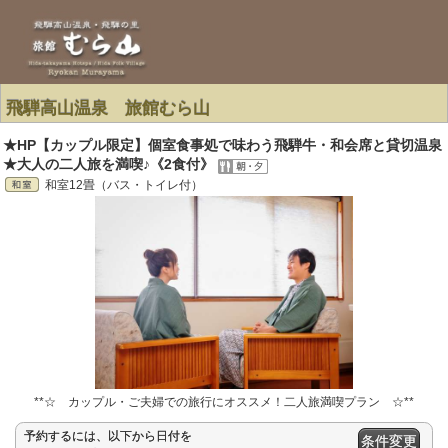
飛騨高山温泉 旅館むら山
★HP【カップル限定】個室食事処で味わう飛騨牛・和会席と貸切温泉
★大人の二人旅を満喫♪《2食付》
和室12畳（バス・トイレ付）
**☆ カップル・ご夫婦での旅行にオススメ！二人旅満喫プラン ☆**
予約するには、以下から日付を
条件変更