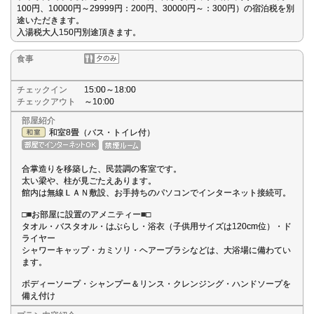
100円、10000円～29999円：200円、30000円～：300円）の宿泊税を別
途いただきます。
入湯税大人150円別途頂きます。
食事
チェックイン
15:00～18:00
チェックアウト
～10:00
部屋紹介
和室8畳（バス・トイレ付）
合掌造りを移築した、民芸調の客室です。
太い梁や、柱が見ごたえあります。
館内は無線ＬＡＮ敷設、お手持ちのパソコンでインターネット接続可。
□■お部屋に設置のアメニティー■□
タオル・バスタオル・はぶらし・浴衣（子供用サイズは120cm位）・ド
ライヤー
シャワーキャップ・カミソリ・ヘアーブラシなどは、大浴場に備わてい
ます。
ボディーソープ・シャンプー＆リンス・クレンジング・ハンドソープを
備え付け