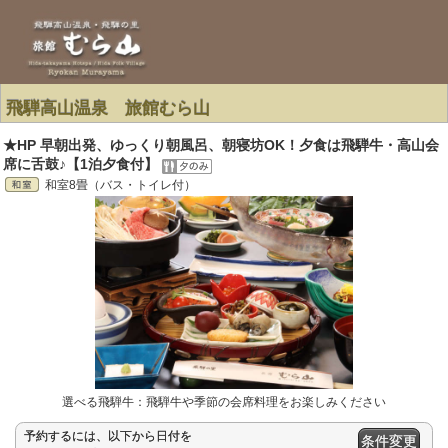
飛騨高山温泉 旅館むら山
★HP 早朝出発、ゆっくり朝風呂、朝寝坊OK！夕食は飛騨牛・高山会
席に舌鼓♪【1泊夕食付】
和室8畳（バス・トイレ付）
選べる飛騨牛：飛騨牛や季節の会席料理をお楽しみください
予約するには、以下から日付を
条件変更