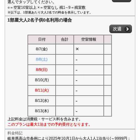
選んでタップしてください。
○＝空室10室以上 ×＝空室なし 残1∼9＝残室数
※以下は、1部屋あたり大人2名での料金を表示しています。
1部屋大人2名子供0名利用の場合
次週
日付
合計
空室情報
×
8/7(金)
-
8/8(土)
-
8/9(日)
-
8/10(月)
-
8/11(火)
-
8/12(水)
-
8/13(木)
上記料金は消費税・サービス料を含みます。
このプランは最大1泊までの予約受付となります。
料金特記
岐阜県高山市条例により2025年10月1日から大人1人1泊当り(～9999円：