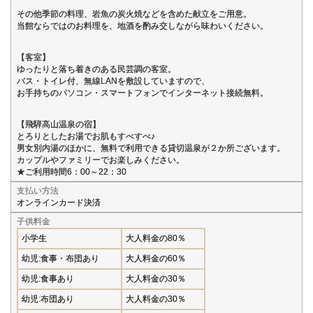
その他季節の料理、岩魚の炭火焼などを含めた献立をご用意。
当館ならではのお料理を、地酒を酌み交しながら味わいください。
【客室】
ゆったりと落ち着きのある民芸調の客室。
バス・トイレ付、無線LANを敷設していますので、
お手持ちのパソコン・スマートフォンでインターネット接続無料。
【飛騨高山温泉の宿】
とろりとしたお湯でお肌もすべすべ♪
男女別内湯のほかに、無料で利用できる貸切温泉が２か所ございます。
カップルやファミリーでお楽しみください。
★ご利用時間6：00～22：30
支払い方法
オンラインカード決済
子供料金
小学生
大人料金の80％
幼児:食事・布団あり
大人料金の60％
幼児:食事あり
大人料金の30％
幼児:布団あり
大人料金の30％