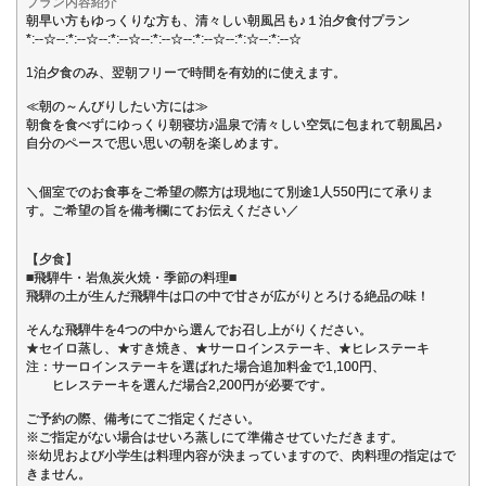
プラン内容紹介
朝早い方もゆっくりな方も、清々しい朝風呂も♪１泊夕食付プラン
*:--☆--:*:--☆--:*:--☆--:*:--☆--:*:--☆--:*:☆--:*:--☆
1泊夕食のみ、翌朝フリーで時間を有効的に使えます。
≪朝の～んびりしたい方には≫
朝食を食べずにゆっくり朝寝坊♪温泉で清々しい空気に包まれて朝風呂♪
自分のペースで思い思いの朝を楽しめます。
＼個室でのお食事をご希望の際方は現地にて別途1人550円にて承りま
す。ご希望の旨を備考欄にてお伝えください／
【夕食】
■飛騨牛・岩魚炭火焼・季節の料理■
飛騨の土が生んだ飛騨牛は口の中で甘さが広がりとろける絶品の味！
そんな飛騨牛を4つの中から選んでお召し上がりください。
★セイロ蒸し、★すき焼き、★サーロインステーキ、★ヒレステーキ
注：サーロインステーキを選ばれた場合追加料金で1,100円、
ヒレステーキを選んだ場合2,200円が必要です。
ご予約の際、備考にてご指定ください。
※ご指定がない場合はせいろ蒸しにて準備させていただきます。
※幼児および小学生は料理内容が決まっていますので、肉料理の指定はで
きません。