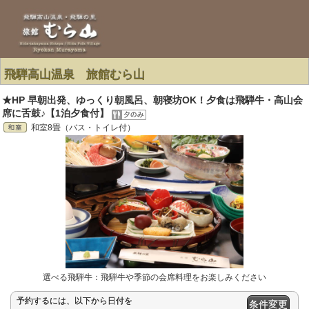
飛騨高山温泉 旅館むら山
★HP 早朝出発、ゆっくり朝風呂、朝寝坊OK！夕食は飛騨牛・高山会
席に舌鼓♪【1泊夕食付】
和室8畳（バス・トイレ付）
選べる飛騨牛：飛騨牛や季節の会席料理をお楽しみください
予約するには、以下から日付を
条件変更