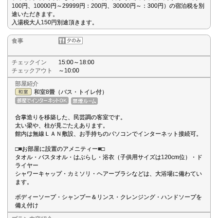
100円、10000円～29999円：200円、30000円～：300円）の宿泊税を別
途いただきます。
入湯税大人150円別途頂きます。
食事
チェックイン
15:00～18:00
チェックアウト
～10:00
部屋紹介
和室8畳（バス・トイレ付）
合掌造りを移築した、民芸調の客室です。
太い梁や、柱が見ごたえあります。
館内は無線ＬＡＮ敷設、お手持ちのパソコンでインターネット接続可。
□■お部屋に設置のアメニティー■□
タオル・バスタオル・はぶらし・浴衣（子供用サイズは120cm位）・ド
ライヤー
シャワーキャップ・カミソリ・ヘアーブラシなどは、大浴場に備わてい
ます。
ボディーソープ・シャンプー＆リンス・クレンジング・ハンドソープを
備え付け