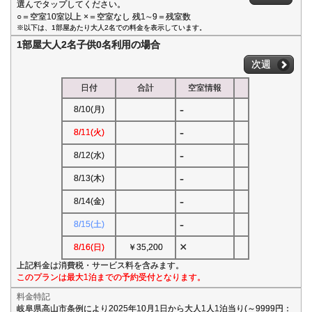
選んでタップしてください。
○＝空室10室以上 ×＝空室なし 残1∼9＝残室数
※以下は、1部屋あたり大人2名での料金を表示しています。
1部屋大人2名子供0名利用の場合
次週
日付
合計
空室情報
-
8/10(月)
-
8/11(火)
-
8/12(水)
-
8/13(木)
-
8/14(金)
-
8/15(土)
×
8/16(日)
￥35,200
上記料金は消費税・サービス料を含みます。
このプランは最大1泊までの予約受付となります。
料金特記
岐阜県高山市条例により2025年10月1日から大人1人1泊当り(～9999円：