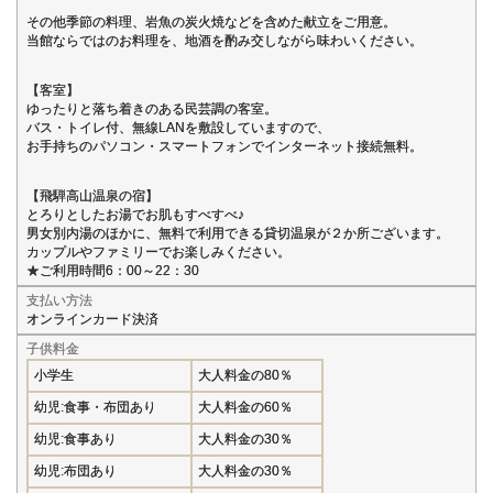
その他季節の料理、岩魚の炭火焼などを含めた献立をご用意。
当館ならではのお料理を、地酒を酌み交しながら味わいください。
【客室】
ゆったりと落ち着きのある民芸調の客室。
バス・トイレ付、無線LANを敷設していますので、
お手持ちのパソコン・スマートフォンでインターネット接続無料。
【飛騨高山温泉の宿】
とろりとしたお湯でお肌もすべすべ♪
男女別内湯のほかに、無料で利用できる貸切温泉が２か所ございます。
カップルやファミリーでお楽しみください。
★ご利用時間6：00～22：30
支払い方法
オンラインカード決済
子供料金
小学生
大人料金の80％
幼児:食事・布団あり
大人料金の60％
幼児:食事あり
大人料金の30％
幼児:布団あり
大人料金の30％