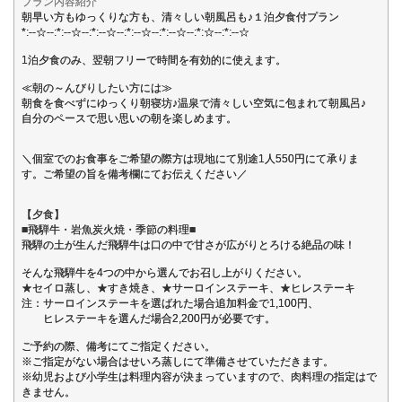
プラン内容紹介
朝早い方もゆっくりな方も、清々しい朝風呂も♪１泊夕食付プラン
*:--☆--:*:--☆--:*:--☆--:*:--☆--:*:--☆--:*:☆--:*:--☆
1泊夕食のみ、翌朝フリーで時間を有効的に使えます。
≪朝の～んびりしたい方には≫
朝食を食べずにゆっくり朝寝坊♪温泉で清々しい空気に包まれて朝風呂♪
自分のペースで思い思いの朝を楽しめます。
＼個室でのお食事をご希望の際方は現地にて別途1人550円にて承りま
す。ご希望の旨を備考欄にてお伝えください／
【夕食】
■飛騨牛・岩魚炭火焼・季節の料理■
飛騨の土が生んだ飛騨牛は口の中で甘さが広がりとろける絶品の味！
そんな飛騨牛を4つの中から選んでお召し上がりください。
★セイロ蒸し、★すき焼き、★サーロインステーキ、★ヒレステーキ
注：サーロインステーキを選ばれた場合追加料金で1,100円、
ヒレステーキを選んだ場合2,200円が必要です。
ご予約の際、備考にてご指定ください。
※ご指定がない場合はせいろ蒸しにて準備させていただきます。
※幼児および小学生は料理内容が決まっていますので、肉料理の指定はで
きません。