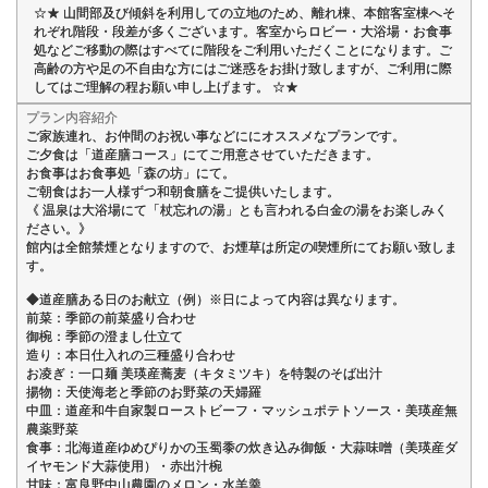
☆★ 山間部及び傾斜を利用しての立地のため、離れ棟、本館客室棟へそ
れぞれ階段・段差が多くございます。客室からロビー・大浴場・お食事
処などご移動の際はすべてに階段をご利用いただくことになります。ご
高齢の方や足の不自由な方にはご迷惑をお掛け致しますが、ご利用に際
してはご理解の程お願い申し上げます。 ☆★
プラン内容紹介
ご家族連れ、お仲間のお祝い事などににオススメなプランです。
ご夕食は「道産膳コース」にてご用意させていただきます。
お食事はお食事処「森の坊」にて。
ご朝食はお一人様ずつ和朝食膳をご提供いたします。
《 温泉は大浴場にて「杖忘れの湯」とも言われる白金の湯をお楽しみく
ださい。》
館内は全館禁煙となりますので、お煙草は所定の喫煙所にてお願い致しま
す。
◆道産膳ある日のお献立（例）※日によって内容は異なります。
前菜：季節の前菜盛り合わせ
御椀：季節の澄まし仕立て
造り：本日仕入れの三種盛り合わせ
お凌ぎ：一口麺 美瑛産蕎麦（キタミツキ）を特製のそば出汁
揚物：天使海老と季節のお野菜の天婦羅
中皿：道産和牛自家製ローストビーフ・マッシュポテトソース・美瑛産無
農薬野菜
食事：北海道産ゆめぴりかの玉蜀黍の炊き込み御飯・大蒜味噌（美瑛産ダ
イヤモンド大蒜使用）・赤出汁椀
甘味：富良野中山農園のメロン・水羊羹