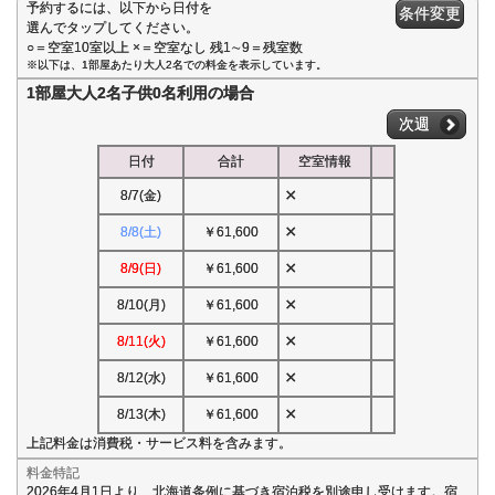
予約するには、以下から日付を
条件変更
選んでタップしてください。
○＝空室10室以上 ×＝空室なし 残1∼9＝残室数
※以下は、1部屋あたり大人2名での料金を表示しています。
1部屋大人2名子供0名利用の場合
次週
日付
合計
空室情報
×
8/7(金)
×
8/8(土)
￥61,600
×
8/9(日)
￥61,600
×
8/10(月)
￥61,600
×
8/11(火)
￥61,600
×
8/12(水)
￥61,600
×
8/13(木)
￥61,600
上記料金は消費税・サービス料を含みます。
料金特記
2026年4月1日より、北海道条例に基づき宿泊税を別途申し受けます。宿