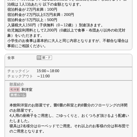
泊税は 1人1泊あたり 以下の金額となります。
宿泊料金が 2万円未満：100円
宿泊料金が 2万円以上5万円未満：200円
宿泊料金が 5万円以上：500円
入湯税大人150円（子供無料（0～12歳））別途頂きます。
幼児施設利用料として2,200円（0歳以上で食事・布団あり以外の幼児対
象）をいただきます。
小学生のお食事は基本的に大人と同じ内容となりますが、不都合な場合は
事前にご相談ください。
食事
チェックイン
15:00～18:00
チェックアウト
～11:00
部屋紹介
和洋室
本館和洋室のお部屋です。畳6畳の和室と約8畳分のフローリングの洋間
のお部屋です。
4人用の座椅子をご用意し、ごゆっくりと、おくつろぎ頂けるよう配慮い
たしました。
寝具は2名様分はローベッドでご用意。それ以上のお客様の分は和布団で
のご用意となります。