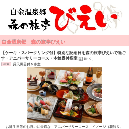
白金温泉郷 森の旅亭びえい
【ケーキ・スパークリング付】特別な記念日を森の旅亭びえいで過ご
す・アニバーサリーコース・本館露付客室
露天風呂付き客室
お誕生日等のお祝いに最適な「アニバーサリーコース」イメージ（花飾り、