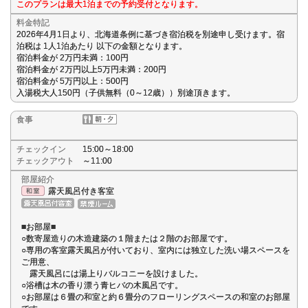
このプランは最大1泊までの予約受付となります。
料金特記
2026年4月1日より、北海道条例に基づき宿泊税を別途申し受けます。宿
泊税は 1人1泊あたり 以下の金額となります。
宿泊料金が 2万円未満：100円
宿泊料金が 2万円以上5万円未満：200円
宿泊料金が 5万円以上：500円
入湯税大人150円（子供無料（0～12歳））別途頂きます。
食事
チェックイン
15:00～18:00
チェックアウト
～11:00
部屋紹介
露天風呂付き客室
■お部屋■
○数寄屋造りの木造建築の１階または２階のお部屋です。
○専用の客室露天風呂が付いており、室内には独立した洗い場スペースを
ご用意、
露天風呂には湯上りバルコニーを設けました。
○浴槽は木の香り漂う青ヒバの木風呂です。
○お部屋は６畳の和室と約６畳分のフローリングスペースの和室のお部屋