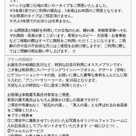
です。
○ベッドは寝ご心地の良いロータイプをご用意いたしました。
※3名様1室でのご利用の場合は、1名様はお布団のご用意となります。
※お部屋のタイプはご指定頂けません。
※大人4名様でのお泊りは出来ません。
☆ 山間部及び傾斜を利用しての立地のため、離れ棟、本館客室棟へそれ
ぞれ階段・段差が多くございます。客室からロビー・大浴場・お食事処
などご移動の際はすべてに階段をご利用いただくことになります。ご高
齢の方や足の不自由な方にはご迷惑をお掛け致しますが、ご利用に際し
てはご理解の程お願い申し上げます。 ☆
プラン内容紹介
お誕生日や結婚記念日など、特別な記念日利用にオススメプランです♪
ご夕食は乾杯用にスパークリングワインハーフボトル、デザート（甘味）
にデコレーションケーキの他、お祝いに適した豪華な食材をふんだんに取
り入れた「アニバーサリーコース」全10品となります。
大切な人との特別な一日に是非ご利用ください！
お部屋は本館露天風呂付客室をご用意。
客室の露天風呂はもちろん源泉かけ流しの温泉ですので、
ご滞在中気兼ねなく「杖忘れの湯」、「美人の湯」とも呼ばれる白金温泉
をご堪能ください。
★プラン特典★
①ご滞在中に撮影させていただいたお写真をオリジナルフォトフレームに
入れ記念品としてプレゼントさせていただきます（一組にひとつ）。
②ウェルカムサービス
ご到着時、お飲み物とお菓子をご用意。