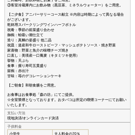
③客室冷蔵庫内にお飲み物（黒豆茶、ミネラルウォーター）をご用意。
【ご夕食】アニバーサリーコース献立 ※内容は時期によって異なる場合
がございます。
乾杯用スパークリングワインハーフボトル
祝肴：季節の前菜盛り合わせ
御椀：蛤吸い潮仕立て
造り：真鯛の姿盛り 他二品
祝皿：道産和牛ローストビーフ・マッシュポテトソース・焼き野菜
家喜物：野菜と魚介の味噌チーズ焼き
口直し：美瑛産一口蕎麦（キタミツキ使用）
挙物：天ぷら
食事：握り寿司五貫盛り
留椀：赤出汁
甘味：苺のデコレーションケーキ
【ご朝食】和朝食膳をご用意。
お食事はお食事処「森の坊」にてご提供。
☆全室禁煙となっております。おタバコは所定の喫煙コーナーにてお願い
いたします。
支払い方法
現地決済/オンラインカード決済
子供料金
小学生
大人料金の70％