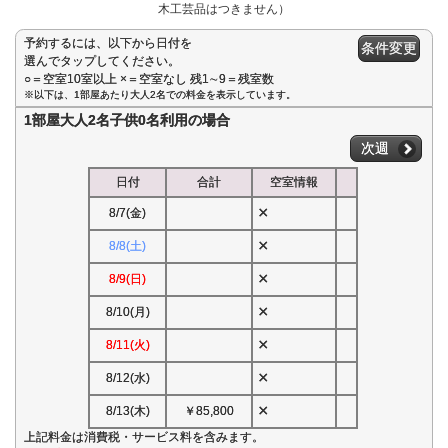
木工芸品はつきません）
予約するには、以下から日付を
条件変更
選んでタップしてください。
○＝空室10室以上 ×＝空室なし 残1∼9＝残室数
※以下は、1部屋あたり大人2名での料金を表示しています。
1部屋大人2名子供0名利用の場合
次週
日付
合計
空室情報
×
8/7(金)
×
8/8(土)
×
8/9(日)
×
8/10(月)
×
8/11(火)
×
8/12(水)
×
8/13(木)
￥85,800
上記料金は消費税・サービス料を含みます。