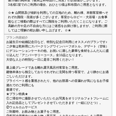
畳10畳の純和室（寝具は和布団のご用意）のお部屋がございます。
3名様1室でのご利用の場合、おひとり様は和布団のご用意となります。
☆★ 山間部及び傾斜を利用しての立地のため、離れ棟、本館客室棟へそ
れぞれ階段・段差が多くございます。客室からロビー・大浴場・お食事
処などご移動の際はすべてに階段をご利用いただくことになります。ご
高齢の方や足の不自由な方にはご迷惑をお掛け致しますが、ご利用に際
してはご理解の程お願い申し上げます。 ☆★
プラン内容紹介
お誕生日や結婚記念日など、特別な記念日利用にオススメのプランです♪
ご夕食は乾杯用にスパークリングワインハーフボトル、デザート（甘味）
にデコレーションケーキの他、お祝いに適した豪華な食材をふんだんに盛
り込んだ「アニバーサリーコース」全10品となります。
大切な人との特別な一日に是非ご利用ください！
最上級グレードである離れ露天風呂付客室をご用意。
建物本体から独立しておりそれぞれに玄関を持つ客室で、より静かにお過
ごしいただけます。
プライベート感を重視されたり、他のお部屋への音漏れが気になるお子様
連れでのご利用にも
最適です。
★プラン特典★
①ご滞在中に撮影させていただいたお写真をオリジナルフォトフレームに
入れ記念品としてプレゼントさせていただきます（一組にひとつ）。
②ウェルカムサービス
ご到着時、お飲み物とお菓子をご用意。
③客室冷蔵庫内にお飲み物（黒豆茶、ミネラルウォーター）をご用意。