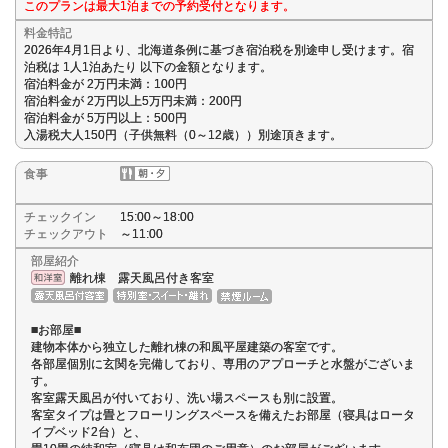
このプランは最大1泊までの予約受付となります。
料金特記
2026年4月1日より、北海道条例に基づき宿泊税を別途申し受けます。宿
泊税は 1人1泊あたり 以下の金額となります。
宿泊料金が 2万円未満：100円
宿泊料金が 2万円以上5万円未満：200円
宿泊料金が 5万円以上：500円
入湯税大人150円（子供無料（0～12歳））別途頂きます。
食事
チェックイン
15:00～18:00
チェックアウト
～11:00
部屋紹介
離れ棟 露天風呂付き客室
■お部屋■
建物本体から独立した離れ棟の和風平屋建築の客室です。
各部屋個別に玄関を完備しており、専用のアプローチと水盤がございま
す。
客室露天風呂が付いており、洗い場スペースも別に設置。
客室タイプは畳とフローリングスペースを備えたお部屋（寝具はロータ
イプベッド2台）と、