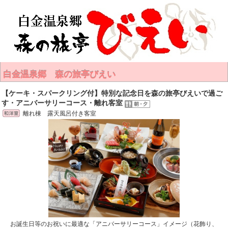
白金温泉郷 森の旅亭びえい
【ケーキ・スパークリング付】特別な記念日を森の旅亭びえいで過ご
す・アニバーサリーコース・離れ客室
離れ棟 露天風呂付き客室
お誕生日等のお祝いに最適な「アニバーサリーコース」イメージ（花飾り、