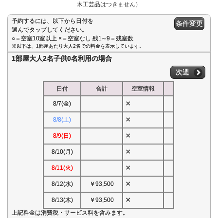
木工芸品はつきません）
予約するには、以下から日付を
条件変更
選んでタップしてください。
○＝空室10室以上 ×＝空室なし 残1∼9＝残室数
※以下は、1部屋あたり大人2名での料金を表示しています。
1部屋大人2名子供0名利用の場合
次週
日付
合計
空室情報
×
8/7(金)
×
8/8(土)
×
8/9(日)
×
8/10(月)
×
8/11(火)
×
8/12(水)
￥93,500
×
8/13(木)
￥93,500
上記料金は消費税・サービス料を含みます。