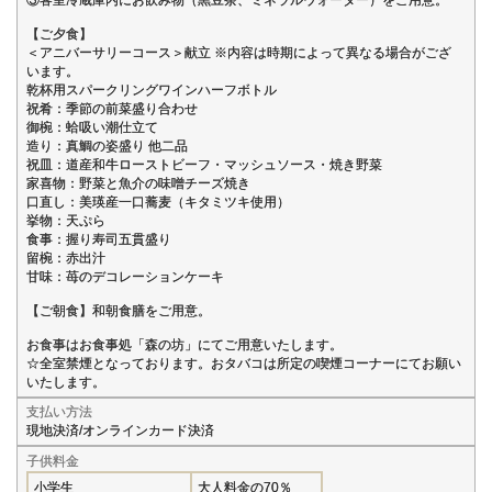
【ご夕食】
＜アニバーサリーコース＞献立 ※内容は時期によって異なる場合がござ
います。
乾杯用スパークリングワインハーフボトル
祝肴：季節の前菜盛り合わせ
御椀：蛤吸い潮仕立て
造り：真鯛の姿盛り 他二品
祝皿：道産和牛ローストビーフ・マッシュソース・焼き野菜
家喜物：野菜と魚介の味噌チーズ焼き
口直し：美瑛産一口蕎麦（キタミツキ使用）
挙物：天ぷら
食事：握り寿司五貫盛り
留椀：赤出汁
甘味：苺のデコレーションケーキ
【ご朝食】和朝食膳をご用意。
お食事はお食事処「森の坊」にてご用意いたします。
☆全室禁煙となっております。おタバコは所定の喫煙コーナーにてお願い
いたします。
支払い方法
現地決済/オンラインカード決済
子供料金
小学生
大人料金の70％