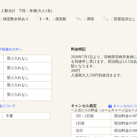
人数合計 下段：単価(大人1名)
：残室数余裕あり 「
1
～
9
」：残室数 「
×
」：満室 「-」：部屋提供なし
料金特記
子様連れの方へ
2026年7月1日より、宮崎県宮崎市条例
受け入れなし
を別途申し受けます。宿泊税は1人1泊
額となります。
受け入れなし
200円
入湯税大人150円別途頂きます。
受け入れなし
受け入れなし
受け入れなし
キャンセル規定
金について
キャンセルにつ
一人当たりの料金（ルームチャージはルー
不要
3日～2日前
宿泊料金の30
1日前
宿泊料金の50
当日
宿泊料金の10