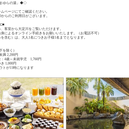
まゆらの湯」◆◇
ームページにてご確認ください。
00からのご利用日がございます。
□■
み、客室から大淀川をご覧いただけます。
自身によるオンライン手続きをお願いいたします。（お電話不可）
を含む）は、大人1名につきお子様1名までとなります。
以下を除く）
 2,200円
4歳～未就学児 1,760円
 1,000円
アウトが11時になります