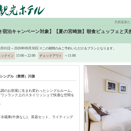
天然温泉た
き宿泊キャンペーン対象】【夏の宮崎旅】朝食ビュッフェと天
7月01日～2026年09月30日
※この期間のみご予約いただけるプランとなります。
15:00～22:00
～11:00
ェックイン
チェックアウト
シングル（禁煙）川側
色調のお部屋に生まれ変わったシングルルーム。
りワンランク上のスタイリッシュで快適な空間を
m
冷蔵庫(中身なし)、茶器セット、ライティング