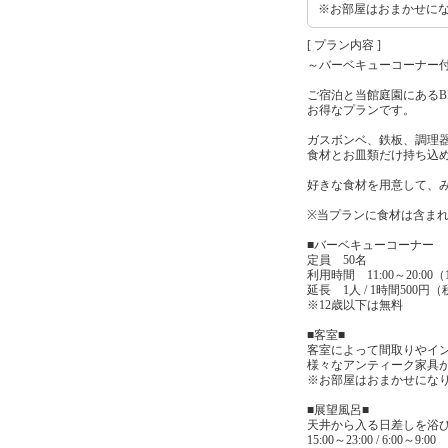
※お部屋はおまかせに
[ プラン内容 ]
～バーベキューコーナー
ご宿泊と当館庭園にあるB
お得なプランです。
ガスボンベ、鉄板、調理
食材とお皿類だけ持ち込
好きな食材を用意して、み
※当プランに食材は含ま
■バーベキューコーナー
定員 50名
利用時間 11:00～20:00（
延長 1人 / 1時間500円
※12歳以下は無料
■客室■
客室によって間取りやイ
様々なアンティーク家具
※お部屋はおまかせにな
■展望風呂■
天井から入る日差しを浴
15:00～23:00 / 6:00～9:00