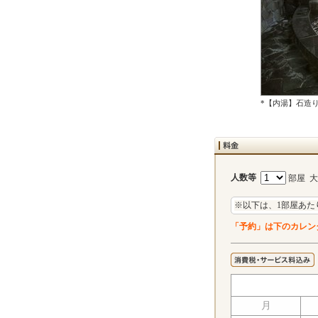
*【内湯】石造
人数等
部屋 
※以下は、1部屋あた
「予約」は下のカレン
月