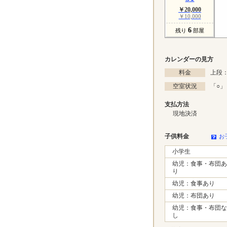
￥20,000
￥10,000
6
残り
部屋
カレンダーの見方
料金
上段：
空室状況
「
○
」
支払方法
現地決済
子供料金
お
小学生
幼児：食事・布団あ
り
幼児：食事あり
幼児：布団あり
幼児：食事・布団な
し