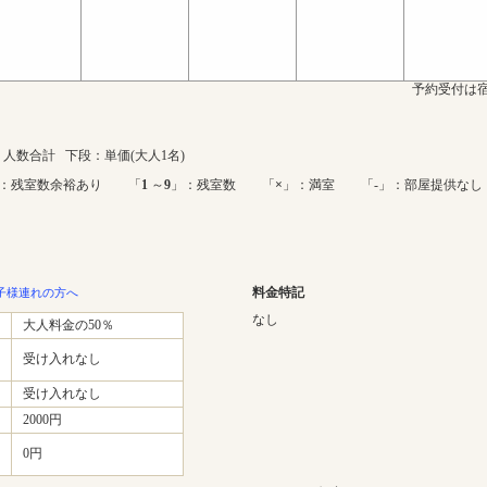
予約受付は宿
人数合計 下段：単価(大人1名)
：残室数余裕あり 「
1
～
9
」：残室数 「
×
」：満室 「-」：部屋提供なし
料金特記
子様連れの方へ
なし
大人料金の50％
受け入れなし
受け入れなし
2000円
0円