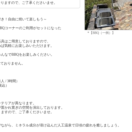
なりますので、ご了承くださいませ。
付き！自由に焼いて楽しもう～
BQコーナーのご利用がセットになった
*【BBQ（一例）】
器具はご用意しておりますので、
めば気軽にお楽しみいただけます。
んなでBBQをお楽しみください。
れておりません。
1人 / 3時間）
（税込）
ンテリアが異なります。
が置かれ寛ぎの空間を演出しております。
りますので、ご了承くださいませ。
びながら、ミネラル成分が溶け込んだ人工温泉で日頃の疲れを癒しましょう。