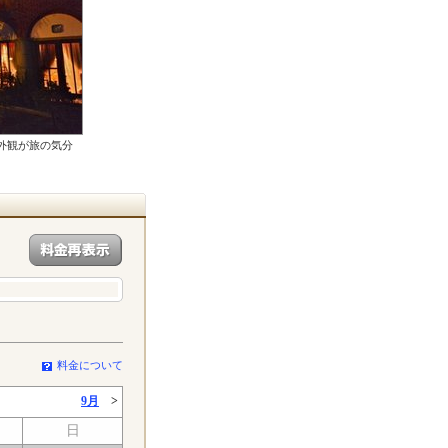
外観が旅の気分
料金について
9月
>
日