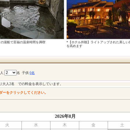
りの湯船で至福の温泉時間を満喫
*【ホテル外観】ライトアップされた美しい
を高めます
大人
名
子供
0名
り大人2名 での料金を表示しています。
ダーをクリックしてください。
2026年8月
火
水
木
金
土