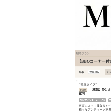
宿泊プラン
【BBQコーナー
チ
食事：
[ 部屋タイプ ]
【東館】静けさ
空間
客室によって間取りや
様々なアンティーク家