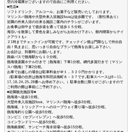
空の冷蔵庫がございますので自由にご利用ください。
■売店■
ソフトドリンク、アルコール、お菓子など販売いたしております。
マリンスパ熱海や大型外来入浴施設fuuaは徒歩圏です。（割引券あり）
近隣の外来入浴の出来る施設ご案内のチラシがございます。
お食事は街中まで遊歩道を通って徒歩１５分程。
海沿いを散策して景色を楽しみながらお出かけ下さい。館内喫茶からテイ
クアウトも♪
２1時までチェックインが可能です。チェックイン後は門限なしで外出自
由！気ままに、思いっきり自由なプランで熱海をお楽しみ下さい。
お会計は、到着時にお願いします。
路線バスで熱海駅から１０分程。
熱海後楽園ホテル行きで［熱海港］下車1分程。網代多賀行きで［マリン
スパ熱海］下車2分程。
お車でお越しの場合は駐車料金が＠１，３２０円かかります。
（駐車場の住所は熱海市和田浜南町８－３７です｡駐車スペースは8～11､
17､18､24､25､28番へお停め下さい。）駐車台数に限りがございますので
ご利用の際は事前にご予約下さい。
■近隣観光施設等■
熱海港へ徒歩1分程。
大型外来入浴施設fuua、マリンスパ熱海へ徒歩3分程。
熱海城、トリックアートへのロープウェイ乗り場へ徒歩2分程。
熱海海釣り公園へ徒歩5分程。
コンビニ（セブンイレブン）へ徒歩5分程。
コインランドリーへ徒歩5分程。
熱海銀座町、サンビーチ海水浴場へ徒歩15分程。
★フレンドリーなスタッフが皆様のお越しを心よりお待ちしております★