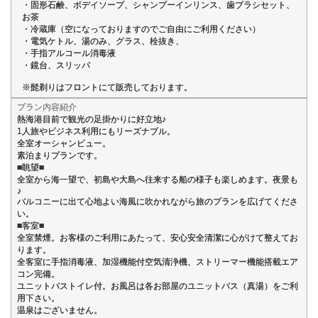
・固形石鹸、ボデイソープ、シャンプーインリンス、歯ブラシセット、
お茶
・冷蔵庫（空になっておりますのでご自由にご利用ください）
・電気ケトル、湯のみ、グラス、栓抜き、
・手指アルコール消毒液
・鏡台、スリッパ
※髭剃りはフロントにて販売しております。
プラン内容紹介
熱海港目前で観光の足掛かりに好立地♪
1人旅やビジネス利用にもリーズナブル。
全室オーシャンビュー。
素泊まりプランです。
■眺望■
全室から海一望で、初島や大島へ往来する船の様子も楽しめます。夜景も
♪
バルコニーに出て心地よい海風に吹かれながら旅のプランを広げてくださ
い。
■客室■
全室禁煙。お客様のご利用にあたって、安心安全清潔に心がけて整えてお
ります。
全客室に手指消毒液、加湿機能付空気清浄機、ストリーマー機能搭載エア
コン完備。
ユニットバストイレ付。お風呂は各お部屋のユニットバス（真湯）をご利
用下さい。
温泉はございません。