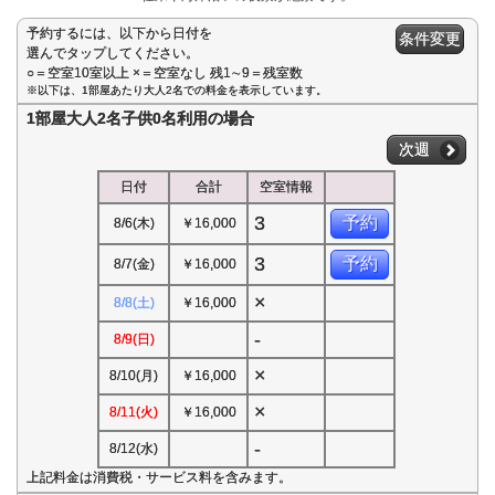
予約するには、以下から日付を
条件変更
選んでタップしてください。
○＝空室10室以上 ×＝空室なし 残1∼9＝残室数
※以下は、1部屋あたり大人2名での料金を表示しています。
1部屋大人2名子供0名利用の場合
次週
日付
合計
空室情報
3
予約
8/6(木)
￥16,000
3
予約
8/7(金)
￥16,000
×
8/8(土)
￥16,000
-
8/9(日)
×
8/10(月)
￥16,000
×
8/11(火)
￥16,000
-
8/12(水)
上記料金は消費税・サービス料を含みます。