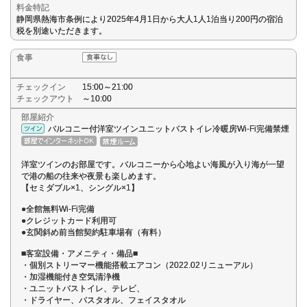
料金特記
静岡県熱海市条例により2025年4月1日から大人1人1泊当り200円の宿泊
税を別途いただきます。
食事
チェックイン
15:00～21:00
チェックアウト
～10:00
部屋紹介
バルコニー付洋室ツインユニットバストイレ冷暖房Wi-Fi完備禁煙
洋室ツインのお部屋です。バルコニーから心地よい海風が入り海が一望
で港の船の往来や夜景も楽しめます。
【セミダブル×1、シングル×1】
●全館無料Wi-Fi完備
●クレジットカード利用可
●玄関斜め前当館契約駐車場有（有料）
■客室設備・アメニティ・備品■
・個別ストリーマー機能搭載エアコン（2022.02リニューアル）
・加湿機能付き空気清浄機
・ユニットバストイレ、テレビ、
・ドライヤー、バスタオル、フェイスタオル