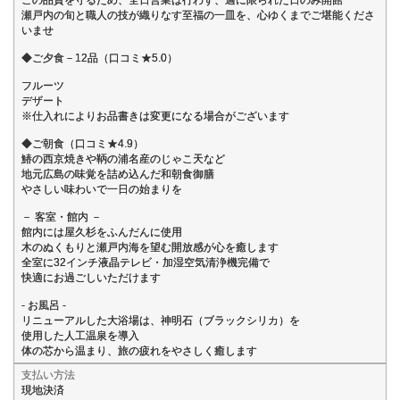
瀬戸内の旬と職人の技が織りなす至福の一皿を、心ゆくまでご堪能くださ
いませ
◆ご夕食－12品（口コミ★5.0）
フルーツ
デザート
※仕入れによりお品書きは変更になる場合がございます
◆ご朝食（口コミ★4.9）
鰆の西京焼きや鞆の浦名産のじゃこ天など
地元広島の味覚を詰め込んだ和朝食御膳
やさしい味わいで一日の始まりを
－ 客室・館内 －
館内には屋久杉をふんだんに使用
木のぬくもりと瀬戸内海を望む開放感が心を癒します
全室に32インチ液晶テレビ・加湿空気清浄機完備で
快適にお過ごしいただけます
- お風呂 -
リニューアルした大浴場は、神明石（ブラックシリカ）を
使用した人工温泉を導入
体の芯から温まり、旅の疲れをやさしく癒します
支払い方法
現地決済