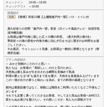
チェックイン
16:00～18:00
チェックアウト
～10:00
部屋紹介
【禁煙】和室10畳【上層階瀬戸内一望】バス・トイレ付
屋久杉造りの空間「瀬戸内一望」客室（32インチ液晶テレビ・加湿空気
清浄機完備)
お部屋は瀬戸内海に面した広々10畳の和室。（最大利用人数4名）
季節折々の海の景色や内海大橋に沈む夕日をそばに寛ぎのお時間をお過
ごしください。
※お風呂、ウォシュレット完備、お部屋は一般的に禁煙となります（喫
煙所完備）
プラン内容紹介
～ みかど別館のこだわりと思い ～
私たちは、お客様の「美味しい」のひと言のために、
天然魚は最も旨みが引き出される瞬間を見極めて熟成
料理の要となる“水”も遠方まで足を運び、天然水を直接汲み上げています
この一滴が出汁の香りと味わいを決め、全ての料理の基礎となります
館内は最新設備ではなく、移動には階段をご利用いただくなどご不便もご
ざいます
それでも足繁く通ってくださるお客様、そしてまだ見ぬお客様へ&#8212;
変わらぬお喜びを届けたい。その想いこそが、私たちの原動力です
この品質を守るため、全日営業は行わず、週に限られた日のみ開館