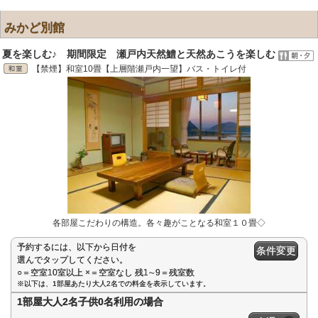
みかど別館
夏を楽しむ♪ 期間限定 瀬戸内天然鱧と天然あこうを楽しむ
【禁煙】和室10畳【上層階瀬戸内一望】バス・トイレ付
各部屋こだわりの構造。各々趣がことなる和室１０畳◇
予約するには、以下から日付を
条件変更
選んでタップしてください。
○＝空室10室以上 ×＝空室なし 残1∼9＝残室数
※以下は、1部屋あたり大人2名での料金を表示しています。
1部屋大人2名子供0名利用の場合