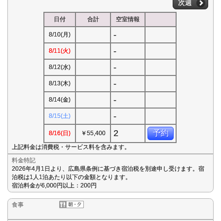
次週
日付
合計
空室情報
-
8/10(月)
-
8/11(火)
-
8/12(水)
-
8/13(木)
-
8/14(金)
-
8/15(土)
2
予約
8/16(日)
￥55,400
上記料金は消費税・サービス料を含みます。
料金特記
2026年4月1日より、広島県条例に基づき宿泊税を別途申し受けます。宿
泊税は1人1泊あたり以下の金額となります。
宿泊料金が6,000円以上：200円
食事