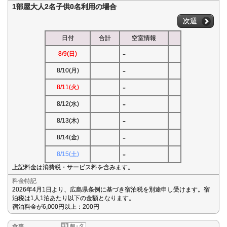
1部屋大人2名子供0名利用の場合
次週
日付
合計
空室情報
-
8/9(日)
-
8/10(月)
-
8/11(火)
-
8/12(水)
-
8/13(木)
-
8/14(金)
-
8/15(土)
上記料金は消費税・サービス料を含みます。
料金特記
2026年4月1日より、広島県条例に基づき宿泊税を別途申し受けます。宿
泊税は1人1泊あたり以下の金額となります。
宿泊料金が6,000円以上：200円
食事