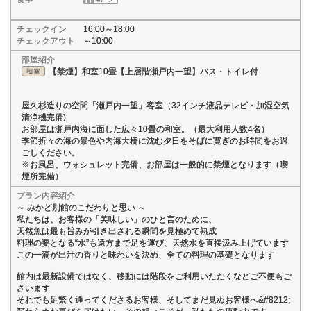
チェックイン
16:00～18:00
チェックアウト
～10:00
部屋紹介
【禁煙】和室10畳【上層階瀬戸内一望】バス・トイレ付
屋久杉造りの空間「瀬戸内一望」客室（32インチ液晶テレビ・加湿空気
清浄機完備)
お部屋は瀬戸内海に面した広々10畳の和室。（最大利用人数4名）
季節折々の海の景色や内海大橋に沈む夕日をそばに寛ぎのお時間をお過
ごしください。
※お風呂、ウォシュレット完備、お部屋は一般的に禁煙となります（喫
煙所完備）
プラン内容紹介
～ みかど別館のこだわりと思い ～
私たちは、お客様の「美味しい」のひと言のために、
天然魚は最も旨みが引き出される瞬間を見極めて熟成
料理の要となる“水”も遠方まで足を運び、天然水を直接汲み上げています
この一滴が出汁の香りと味わいを決め、全ての料理の基礎となります
館内は最新設備ではなく、移動には階段をご利用いただくなどご不便もご
ざいます
それでも足繁く通ってくださるお客様、そしてまだ見ぬお客様へ&#8212;