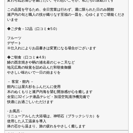
変わらぬお喜びを届けたい。その想いこそが、私たちの原動力です
この品質を守るため、全日営業は行わず、週に限られた日のみ開館
瀬戸内の旬と職人の技が織りなす至福の一皿を、心ゆくまでご堪能くださ
いませ
◆ご夕食－12品（口コミ★5.0）
フルーツ
デザート
※仕入れによりお品書きは変更になる場合がございます
◆ご朝食（口コミ★4.9）
鰆の西京焼きや鞆の浦名産のじゃこ天など
地元広島の味覚を詰め込んだ和朝食御膳
やさしい味わいで一日の始まりを
－ 客室・館内 －
館内には屋久杉をふんだんに使用
木のぬくもりと瀬戸内海を望む開放感が心を癒します
全室に32インチ液晶テレビ・加湿空気清浄機完備で
快適にお過ごしいただけます
- お風呂 -
リニューアルした大浴場は、神明石（ブラックシリカ）を
使用した人工温泉を導入
体の芯から温まり、旅の疲れをやさしく癒します