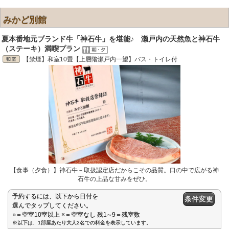
みかど別館
夏本番地元ブランド牛「神石牛」を堪能♪ 瀬戸内の天然魚と神石牛
（ステーキ）満喫プラン
【禁煙】和室10畳【上層階瀬戸内一望】バス・トイレ付
【食事（夕食）】神石牛－取扱認定店だからこその品質。口の中で広がる神
石牛の上品な甘みをぜひ。
予約するには、以下から日付を
条件変更
選んでタップしてください。
○＝空室10室以上 ×＝空室なし 残1∼9＝残室数
※以下は、1部屋あたり大人2名での料金を表示しています。