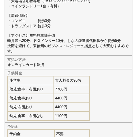
・大浴場宿泊者専用（15:00～23:00・6:00～8:00）
・コインランドリー1台（有料）
【周辺情報】
・コンビニ 徒歩3分
・ドラッグストア 徒歩3分
【アクセス】無料駐車場完備
軽井沢へ20分、佐久インター10分、しなの鉄道御代田駅から徒歩5分
渋滞を避けて、東信州のビジネス・レジャーの拠点として大変おすすめで
す。
支払い方法
オンラインカード決済
子供料金
小学生
大人料金の90％
幼児:食事・布団あり
7700円
幼児:食事あり
4400円
幼児:布団あり
4400円
幼児:食事・布団なし
1100円
予約金
予約金
不要