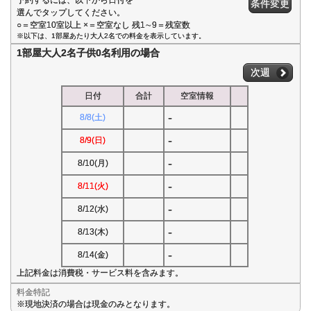
予約するには、以下から日付を
条件変更
選んでタップしてください。
○＝空室10室以上 ×＝空室なし 残1∼9＝残室数
※以下は、1部屋あたり大人2名での料金を表示しています。
1部屋大人2名子供0名利用の場合
次週
日付
合計
空室情報
-
8/8(土)
-
8/9(日)
-
8/10(月)
-
8/11(火)
-
8/12(水)
-
8/13(木)
-
8/14(金)
上記料金は消費税・サービス料を含みます。
料金特記
※現地決済の場合は現金のみとなります。