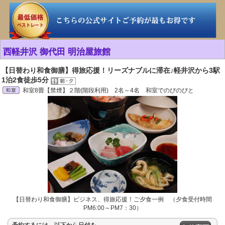
西軽井沢 御代田 明治屋旅館
【日替わり和食御膳】得旅応援！リーズナブルに滞在♪軽井沢から3駅
1泊2食徒歩5分
和室8畳【禁煙】２階(階段利用) 2名～4名 和室でのびのびと
【日替わり和食御膳】ビジネス、得旅応援！ご夕食一例 （夕食受付時間
PM6:00～PM7：30）