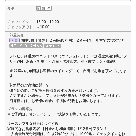
食事
チェックイン
15:00～19:00
チェックアウト
～10:00
部屋紹介
和室8畳【禁煙】２階(階段利用) 2名～4名 和室でのびのびと
テレビ、冷暖房/ユニットバス（ウィシュレット）／加湿空気清浄機／フ
リーWI-FI お茶・和菓子・丹前・タオル大、小・歯ブラシ・髭剃り
※ 和室のお布団はお客様のタイミングにてご自身でお敷き頂いておりま
す。
乳幼児のご宿泊に関して
御予約の際、ご宿泊人数様を必ず入力をお願いします。
入力できない場合は、受け入れが出来ない人数様となっております。
回答欄には、お子様の年齢、性別の記載をお願いします。
プラン内容紹介
※ご予約は、オンラインカード決済をお願いいたします。
リーズナブルな旅行におすすめ！
家庭的なお食事内容 【日替わり和食御膳】1泊2食付プラン！
・夕食最終受付時間は、午後7時30分です。19:00迄にチェックインをお