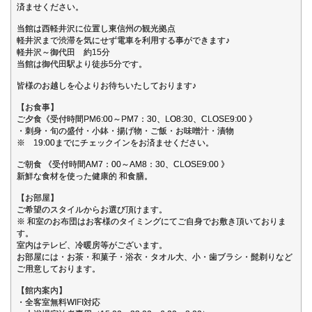
済ませください。
当館は西軽井沢に位置し東信州の観光拠点
軽井沢まで渋滞を気にせず電車を利用する事ができます♪
軽井沢～御代田 約15分
当館は御代田駅より徒歩5分です。
皆様のお越しを心よりお待ちいたしております♪
【お食事】
ご夕食《受付時間PM6:00～PM7：30、LO8:30、CLOSE9:00 》
・刺身・旬の盛付・小鉢・揚げ物・ご飯・お味噌汁・漬物
※ 19:00までにチェックインをお済ませください。
ご朝食 《受付時間AM7：00～AM8：30、CLOSE9:00 》
新鮮な食材を使った健康的 和食膳。
【お部屋】
ご希望のスタイルからお選び頂けます。
※ 和室のお布団はお客様のタイミングにてご自身でお敷き頂いておりま
す。
室内はテレビ、冷暖房等がございます。
お部屋には・お茶・和菓子・浴衣・タオル大、小・歯ブラシ・髭剃りなど
ご用意しております。
【館内案内】
・全客室無料WIFI対応