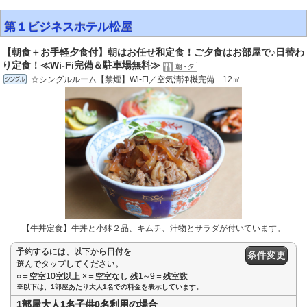
第１ビジネスホテル松屋
【朝食＋お手軽夕食付】朝はお任せ和定食！ご夕食はお部屋で♪日替わ
り定食！≪Wi-Fi完備＆駐車場無料≫
☆シングルルーム【禁煙】Wi-Fi／空気清浄機完備 12㎡
【牛丼定食】牛丼と小鉢２品、キムチ、汁物とサラダが付いています。
予約するには、以下から日付を
条件変更
選んでタップしてください。
○＝空室10室以上 ×＝空室なし 残1∼9＝残室数
※以下は、1部屋あたり大人1名での料金を表示しています。
1部屋大人1名子供0名利用の場合