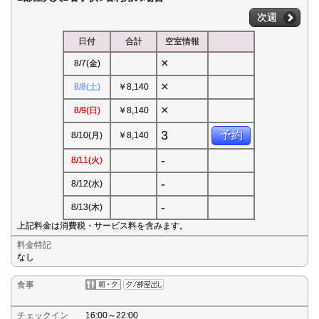
次週
日付
合計
空室情報
×
8/7(金)
×
8/8(土)
￥8,140
×
8/9(日)
￥8,140
3
予約
8/10(月)
￥8,140
-
8/11(火)
-
8/12(水)
-
8/13(木)
上記料金は消費税・サービス料を含みます。
料金特記
なし
食事
チェックイン
16:00～22:00