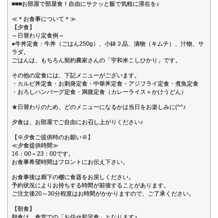
■■■お部屋で部屋食！自由にサクッと飯で気軽に滞在を♪
≪＊お食事について＊≫
【夕食】
～日替わり定食例～
●牛丼定食：牛丼（ごはん250g）、小鉢２品、漬物（キムチ）、汁物、サ
ラダ。
ごはんは、もちろん契約農家さんの「宇和米こしひかり」です。
その他の定食には、下記メニューがございます。
・カルビ丼定食・お刺身定食・中華丼定食・アジフライ定食・煮魚定食
・おろしハンバーグ定食・満腹定食（カレーライス＋かけうどん）
★日替わりのため、どのメニューになるかは当日をお楽しみに(^^♪
夕食は、お部屋でご自由にお召し上がりください♪
【※夕食ご提供時のお願い※】
≪夕食提供時間≫
16：00～23：00です。
お食事希望時間はフロントにお伝え下さい。
お食事後は廊下の棚に食器をお戻しください。
予約状況によりお持ちする時間が前後することがあります。
ご注文後20～30分程度はお時間がかかりますので、ご了承ください。
【朝食】
朝食は、食堂での「お任せ和定食」となります♪