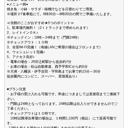
●メニュー例●
焼き魚・小鉢・サラダ・味噌汁などを日替わりでご用意。
※場所２F食事処にて。6時30分～8時30分の間でご準備いたします。
≪当館のここがおすすめ★5つのポイント≫
1、駐車場代無料！（2ｔトラックまで停められます）
2、レイトインＯＫ♪
※チェックイン：16時～24時まで（門限24時）
※チェックアウト：１０時
3、全室Wi-Fi完備！（有線LANご希望の場合はフロントまで）
4、ウォシュレット完備♪
5、アクセス良好♪
・電車の場合：JR卯之町駅から徒歩約7分
・お車の場合：松山自動車道、西予宇和ICから約5分
※大洲・八幡浜・伊予吉田・宇和島までお車で約15分～30分
徒歩圏内にコンビニ、スーパー、居酒屋あり♪
■プラン注意
・お子様の受け入れも可能です。料金につきましては直接宿までご連絡下
さい。
・門限は24時となっております。24時以降は出入りができませんのでご
了承ください。
・チェックアウトは１０時です。
10時以降滞在希望の場合は、１時間1,100円（税込） にて延長可能で
す。
12時を超える場合は１泊分頂戴しますのでご注意下さい。