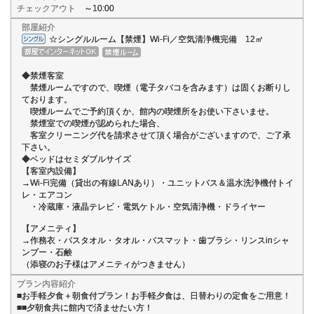
チェックアウト
～10:00
部屋紹介
☆シングルルーム【禁煙】Wi-Fi／空気清浄機完備 12㎡
◆禁煙客室
禁煙ルームですので、喫煙（電子タバコを含みます）は固くお断りし
ております。
喫煙ルームでご予約頂くか、館内の喫煙所をお使い下さいませ。
禁煙室での喫煙が認められた場合、
客室クリーニング代を請求させて頂く場合がございますので、ご了承
下さい。
◆ベッドはセミダブルサイズ
【客室内設備】
→Wi-Fi完備（貸出の有線LANあり）・ユニットバス＆温水洗浄機付トイ
レ・エアコン
・冷蔵庫・液晶テレビ・電気ケトル・空気清浄機・ドライヤー
【アメニティ】
→作務衣・バスタオル・タオル・バスマット・歯ブラシ・リンスinシャ
ンプー・石鹸
（添寝のお子様はアメニティがつきません）
プラン内容紹介
■お手軽夕食＋朝食付プラン！お手軽夕食は、日替わりの定食をご用意！
■■夕朝食共に館内で済ませたい方！