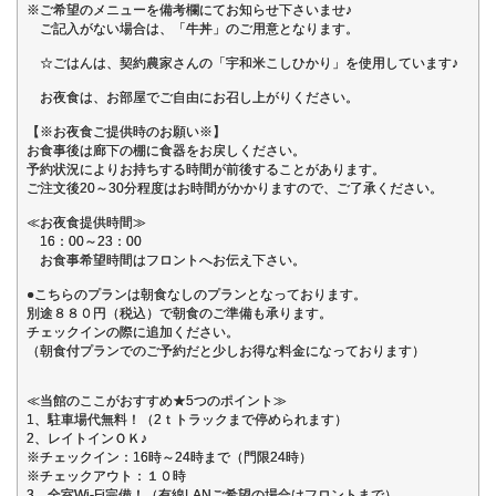
※ご希望のメニューを備考欄にてお知らせ下さいませ♪
ご記入がない場合は、「牛丼」のご用意となります。
☆ごはんは、契約農家さんの「宇和米こしひかり」を使用しています♪
お夜食は、お部屋でご自由にお召し上がりください。
【※お夜食ご提供時のお願い※】
お食事後は廊下の棚に食器をお戻しください。
予約状況によりお持ちする時間が前後することがあります。
ご注文後20～30分程度はお時間がかかりますので、ご了承ください。
≪お夜食提供時間≫
16：00～23：00
お食事希望時間はフロントへお伝え下さい。
●こちらのプランは朝食なしのプランとなっております。
別途８８０円（税込）で朝食のご準備も承ります。
チェックインの際に追加ください。
（朝食付プランでのご予約だと少しお得な料金になっております）
≪当館のここがおすすめ★5つのポイント≫
1、駐車場代無料！（2ｔトラックまで停められます）
2、レイトインＯＫ♪
※チェックイン：16時～24時まで（門限24時）
※チェックアウト：１０時
3、全室Wi-Fi完備！（有線LANご希望の場合はフロントまで）