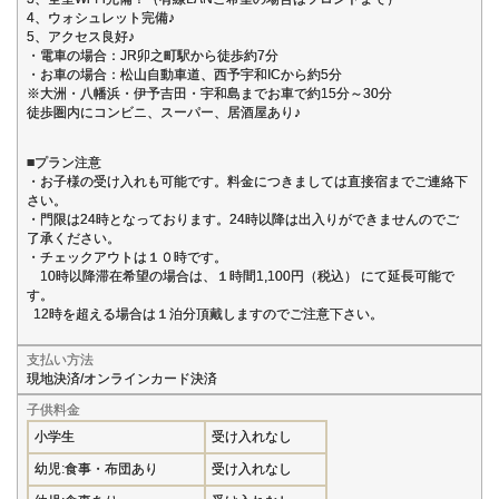
4、ウォシュレット完備♪
5、アクセス良好♪
・電車の場合：JR卯之町駅から徒歩約7分
・お車の場合：松山自動車道、西予宇和ICから約5分
※大洲・八幡浜・伊予吉田・宇和島までお車で約15分～30分
徒歩圏内にコンビニ、スーパー、居酒屋あり♪
■プラン注意
・お子様の受け入れも可能です。料金につきましては直接宿までご連絡下
さい。
・門限は24時となっております。24時以降は出入りができませんのでご
了承ください。
・チェックアウトは１０時です。
10時以降滞在希望の場合は、１時間1,100円（税込） にて延長可能で
す。
12時を超える場合は１泊分頂戴しますのでご注意下さい。
支払い方法
現地決済/オンラインカード決済
子供料金
小学生
受け入れなし
幼児:食事・布団あり
受け入れなし