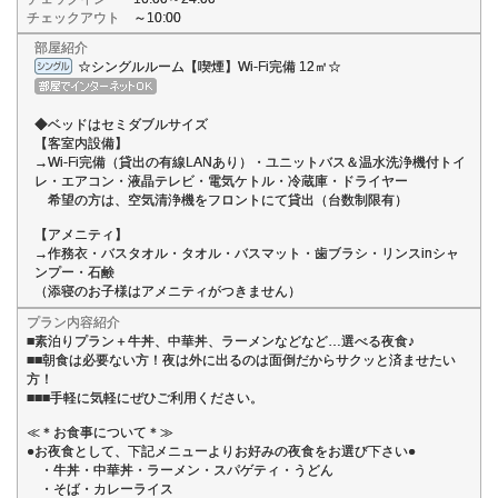
チェックアウト
～10:00
部屋紹介
☆シングルルーム【喫煙】Wi-Fi完備 12㎡☆
◆ベッドはセミダブルサイズ
【客室内設備】
→Wi-Fi完備（貸出の有線LANあり）・ユニットバス＆温水洗浄機付トイ
レ・エアコン・液晶テレビ・電気ケトル・冷蔵庫・ドライヤー
希望の方は、空気清浄機をフロントにて貸出（台数制限有）
【アメニティ】
→作務衣・バスタオル・タオル・バスマット・歯ブラシ・リンスinシャ
ンプー・石鹸
（添寝のお子様はアメニティがつきません）
プラン内容紹介
■素泊りプラン＋牛丼、中華丼、ラーメンなどなど…選べる夜食♪
■■朝食は必要ない方！夜は外に出るのは面倒だからサクッと済ませたい
方！
■■■手軽に気軽にぜひご利用ください。
≪＊お食事について＊≫
●お夜食として、下記メニューよりお好みの夜食をお選び下さい●
・牛丼・中華丼・ラーメン・スパゲティ・うどん
・そば・カレーライス