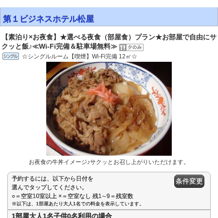
第１ビジネスホテル松屋
【素泊り×お夜食】★選べる夜食（部屋食）プラン★お部屋で自由にサ
クッと飯♪≪Wi-Fi完備＆駐車場無料≫
☆シングルルーム【喫煙】Wi-Fi完備 12㎡☆
お夜食の牛丼イメージ♪サクッとお召し上がりいただけます。
予約するには、以下から日付を
条件変更
選んでタップしてください。
○＝空室10室以上 ×＝空室なし 残1∼9＝残室数
※以下は、1部屋あたり大人1名での料金を表示しています。
1部屋大人1名子供0名利用の場合