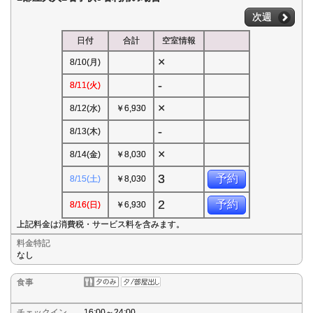
次週
日付
合計
空室情報
×
8/10(月)
-
8/11(火)
×
8/12(水)
￥6,930
-
8/13(木)
×
8/14(金)
￥8,030
3
予約
8/15(土)
￥8,030
2
予約
8/16(日)
￥6,930
上記料金は消費税・サービス料を含みます。
料金特記
なし
食事
チェックイン
16:00～24:00