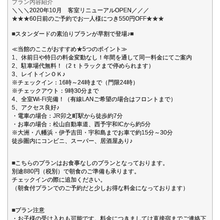
プラン内容紹介
＼＼＼2020年10月 客室リニューアルOPEN／／／
★★★60日前のご予約でお一人様につき550円OFF★★★
■スタンダードの素泊りプランが早割で登場♪■
≪当館のここがおすすめ★5つのポイント≫
1、休前日や特日の料金変動なし！年間を通して同一料金にてご案内
2、駐車場代無料！（2ｔトラックまで停められます）
3、レイトインＯＫ♪
※チェックイン：16時～24時まで（門限24時）
※チェックアウト：9時30分まで
4、全室Wi-Fi完備！（有線LANご希望の場合はフロントまで）
5、アクセス良好♪
・電車の場合：JR卯之町駅から徒歩約7分
・お車の場合：松山自動車道、西予宇和ICから約5分
※大洲・八幡浜・伊予吉田・宇和島までお車で約15分～30分
徒歩圏内にコンビニ、スーパー、居酒屋あり♪
■こちらのプランはお食事なしのプランとなっております。
別途880円（税別）で朝食のご準備も承ります。
チェックインの際に追加ください。
（朝食付プランでのご予約だと少しお得な料金になっております）
■プラン注意
・お子様の受け入れも可能です。料金につきましては直接宿までご連絡下