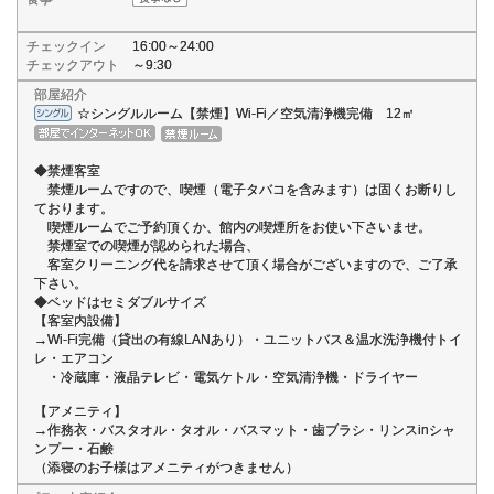
チェックイン
16:00～24:00
チェックアウト
～9:30
部屋紹介
☆シングルルーム【禁煙】Wi-Fi／空気清浄機完備 12㎡
◆禁煙客室
禁煙ルームですので、喫煙（電子タバコを含みます）は固くお断りし
ております。
喫煙ルームでご予約頂くか、館内の喫煙所をお使い下さいませ。
禁煙室での喫煙が認められた場合、
客室クリーニング代を請求させて頂く場合がございますので、ご了承
下さい。
◆ベッドはセミダブルサイズ
【客室内設備】
→Wi-Fi完備（貸出の有線LANあり）・ユニットバス＆温水洗浄機付トイ
レ・エアコン
・冷蔵庫・液晶テレビ・電気ケトル・空気清浄機・ドライヤー
【アメニティ】
→作務衣・バスタオル・タオル・バスマット・歯ブラシ・リンスinシャ
ンプー・石鹸
（添寝のお子様はアメニティがつきません）