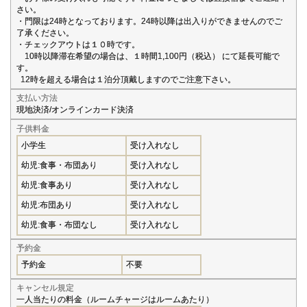
さい。
・門限は24時となっております。24時以降は出入りができませんのでご
了承ください。
・チェックアウトは１０時です。
10時以降滞在希望の場合は、１時間1,100円（税込） にて延長可能で
す。
12時を超える場合は１泊分頂戴しますのでご注意下さい。
支払い方法
現地決済/オンラインカード決済
子供料金
小学生
受け入れなし
幼児:食事・布団あり
受け入れなし
幼児:食事あり
受け入れなし
幼児:布団あり
受け入れなし
幼児:食事・布団なし
受け入れなし
予約金
予約金
不要
キャンセル規定
一人当たりの料金（ルームチャージはルームあたり）