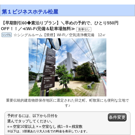
第１ビジネスホテル松屋
【早期割引60◆素泊りプラン】＼早めの予約で、ひとり550円
OFF！！／≪Wi-Fi完備＆駐車場無料≫
☆シングルルーム【禁煙】Wi-Fi／空気清浄機完備 12㎡
重要伝統的建造物群保存地区に選定された卯之町。町散策にも便利な立地で
す♪
予約するには、以下から日付を
条件変更
選んでタップしてください。
○＝空室10室以上 ×＝空室なし 残1∼9＝残室数
※以下は、1部屋あたり大人1名での料金を表示しています。