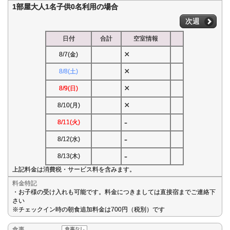
1部屋大人1名子供0名利用の場合
次週
日付
合計
空室情報
×
8/7(金)
×
8/8(土)
×
8/9(日)
×
8/10(月)
-
8/11(火)
-
8/12(水)
-
8/13(木)
上記料金は消費税・サービス料を含みます。
料金特記
・お子様の受け入れも可能です。料金につきましては直接宿までご連絡下
さい
※チェックイン時の朝食追加料金は700円（税別）です
食事