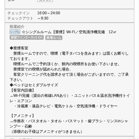
チェックイン
16:00～24:00
チェックアウト
～9:30
部屋紹介
☆シングルルーム【禁煙】Wi-Fi／空気清浄機完備 12㎡
◆禁煙客室
禁煙ルームですので、喫煙（電子タバコを含みます）は固くお断りし
ております。
喫煙ルームでご予約頂くか、館内の喫煙所をお使い下さいませ。
禁煙室での喫煙が認められた場合、
客室クリーニング代を請求させて頂く場合がございますので、ご了承
下さい。
◆ベッドはセミダブルサイズ
【客室内設備】
→Wi-Fi完備（貸出の有線LANあり）・ユニットバス＆温水洗浄機付トイ
レ・エアコン
・冷蔵庫・液晶テレビ・電気ケトル・空気清浄機・ドライヤー
【アメニティ】
→作務衣・バスタオル・タオル・バスマット・歯ブラシ・リンスinシャ
ンプー・石鹸
（添寝のお子様はアメニティがつきません）