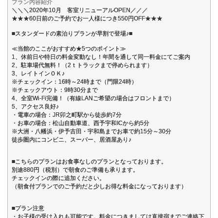
プラン内容紹介
＼＼＼2020年10月 客室リニューアルOPEN／／／
★★★60日前のご予約でお一人様につき550円OFF★★★
■スタンダードの素泊りプランが早割で登場♪■
≪当館のここがおすすめ★5つのポイント≫
1、休前日や特日の料金変動なし！年間を通して同一料金にてご案内
2、駐車場代無料！（2ｔトラックまで停められます）
3、レイトインＯＫ♪
※チェックイン：16時～24時まで（門限24時）
※チェックアウト：9時30分まで
4、全室Wi-Fi完備！（有線LANご希望の場合はフロントまで）
5、アクセス良好♪
・電車の場合：JR卯之町駅から徒歩約7分
・お車の場合：松山自動車道、西予宇和ICから約5分
※大洲・八幡浜・伊予吉田・宇和島までお車で約15分～30分
徒歩圏内にコンビニ、スーパー、居酒屋あり♪
■こちらのプランはお食事なしのプランとなっております。
別途880円（税別）で朝食のご準備も承ります。
チェックインの際に追加ください。
（朝食付プランでのご予約だと少しお得な料金になっております）
■プラン注意
・お子様の受け入れも可能です。料金につきましては直接宿までご連絡下