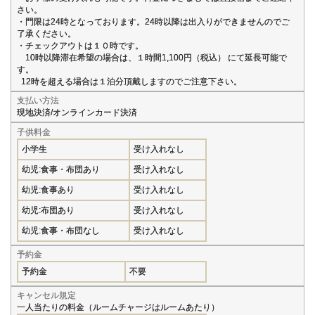
さい。
・門限は24時となっております。24時以降は出入りができませんのでご
了承ください。
・チェックアウトは１０時です。
10時以降滞在希望の場合は、１時間1,100円（税込） にて延長可能で
す。
12時を超える場合は１泊分頂戴しますのでご注意下さい。
支払い方法
現地決済/オンラインカード決済
子供料金
小学生
受け入れなし
幼児:食事・布団あり
受け入れなし
幼児:食事あり
受け入れなし
幼児:布団あり
受け入れなし
幼児:食事・布団なし
受け入れなし
予約金
予約金
不要
キャンセル規定
一人当たりの料金（ルームチャージはルームあたり）