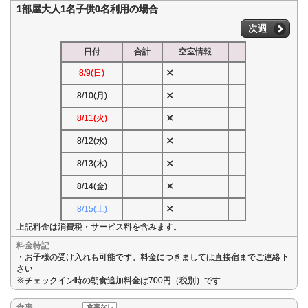
1部屋大人1名子供0名利用の場合
次週
日付
合計
空室情報
×
8/9(日)
×
8/10(月)
×
8/11(火)
×
8/12(水)
×
8/13(木)
×
8/14(金)
×
8/15(土)
上記料金は消費税・サービス料を含みます。
料金特記
・お子様の受け入れも可能です。料金につきましては直接宿までご連絡下
さい
※チェックイン時の朝食追加料金は700円（税別）です
食事