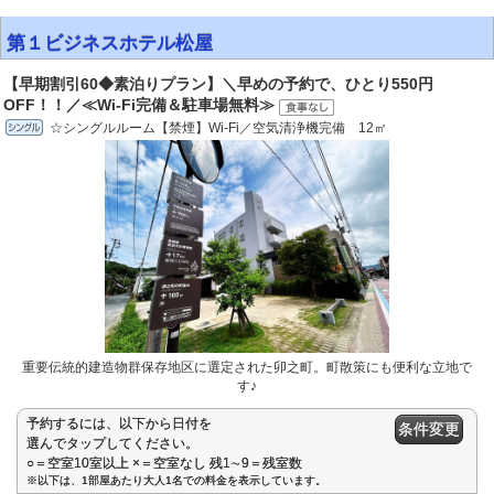
第１ビジネスホテル松屋
【早期割引60◆素泊りプラン】＼早めの予約で、ひとり550円
OFF！！／≪Wi-Fi完備＆駐車場無料≫
☆シングルルーム【禁煙】Wi-Fi／空気清浄機完備 12㎡
重要伝統的建造物群保存地区に選定された卯之町。町散策にも便利な立地で
す♪
予約するには、以下から日付を
条件変更
選んでタップしてください。
○＝空室10室以上 ×＝空室なし 残1∼9＝残室数
※以下は、1部屋あたり大人1名での料金を表示しています。