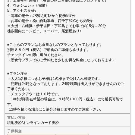
3、全室Wi-Fi完備！（有線LANご希望の場合はフロントまで）
4、ウォシュレット完備♪
5、アクセス良好♪
・電車の場合：JR卯之町駅から徒歩約7分
・お車の場合：松山自動車道、西予宇和ICから約5分
※大洲・八幡浜・伊予吉田・宇和島までお車で約15分～20分
徒歩圏内にコンビニ、スーパー、居酒屋あり♪
■こちらのプランはお食事なしのプランとなっております。
別途８８０円（税込）で朝食のご準備も承ります。
チェックインの際に追加ください。
（朝食付プランでのご予約だと少しお得な料金になっております）
■プラン注意
・大人1名様につきお子様は1名様まで受け入れ可能です。
・門限は24時となっております。24時以降は出入りができませんのでご
了承ください。
・チェックアウトは１０時です。
10時以降滞在希望の場合は、１時間1,100円（税込） にて延長可能で
す。
12時を超える場合は１泊分頂戴しますのでご注意下さい。
支払い方法
現地決済/オンラインカード決済
子供料金