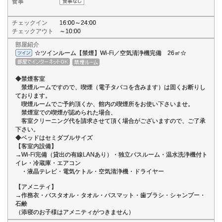
食事
チェックイン
16:00～24:00
チェックアウト
～10:00
部屋紹介
☆ツインルーム【禁煙】Wi-Fi／空気清浄機完備 26㎡☆
◆禁煙客室
禁煙ルームですので、喫煙（電子タバコを含みます）は固くお断りし
ております。
喫煙ルームでご予約頂くか、館内の喫煙所をお使い下さいませ。
禁煙室での喫煙が認められた場合、
客室クリーニング代を請求させて頂く場合がございますので、ご了承
下さい。
◆ベッドはセミダブルサイズ
【客室内設備】
→Wi-Fi完備（貸出の有線LANあり）・独立バスルーム・温水洗浄機付ト
イレ・冷蔵庫・エアコン
・液晶テレビ・電気ケトル・空気清浄機・ドライヤー
【アメニティ】
→作務衣・バスタオル・タオル・バスマット・歯ブラシ・シャンプー・
石鹸
（添寝のお子様はアメニティがつきません）