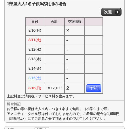
1部屋大人2名子供0名利用の場合
次週
日付
合計
空室情報
×
8/10(月)
-
8/11(火)
-
8/12(水)
-
8/13(木)
-
8/14(金)
-
8/15(土)
2
予約
8/16(日)
￥12,100
上記料金は消費税・サービス料を含みます。
料金特記
お子様の添い寝は大人１名につき１名まで無料。（小学生まで可）
アメニティ・タオル類は付いておりませんので、ご希望の場合は1,650円
（現地払い）にてご用意させて頂きますのでお申し付け下さい。