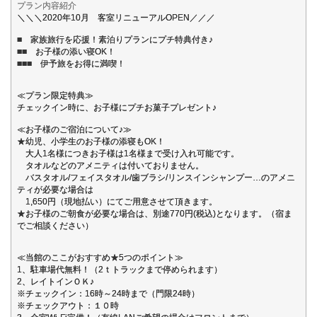
プラン内容紹介
＼＼＼2020年10月 客室リニューアルOPEN／／／
■ 家族旅行を応援！素泊りプランにプチ特典付き♪
■■ お子様の添い寝OK！
■■■ 伊予旅をお得に満喫！
≪プラン限定特典≫
チェックイン時に、お子様にプチお菓子プレゼント♪
≪お子様のご宿泊について♪≫
★幼児、小学生のお子様の添寝もOK！
大人1名様につきお子様は1名様まで受け入れ可能です。
タオルなどのアメニティは付いておりません。
バスタオル/フェイスタオル/歯ブラシ/リンスインシャンプー…のアメニ
ティが必要な場合は
1,650円（現地払い）にてご用意させて頂きます。
★お子様のご朝食が必要な場合は、別途770円(税込)となります。（宿ま
でご相談ください）
≪当館のここがおすすめ★5つのポイント≫
1、駐車場代無料！（2ｔトラックまで停められます）
2、レイトインＯＫ♪
※チェックイン：16時～24時まで（門限24時）
※チェックアウト：１０時