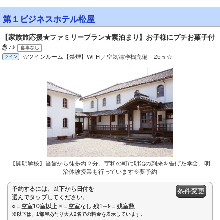
第１ビジネスホテル松屋
【家族旅応援★ファミリープラン★素泊まり】お子様にプチお菓子付
き♪♪
☆ツインルーム【禁煙】Wi-Fi／空気清浄機完備 26㎡☆
【開明学校】当館から徒歩約２分。宇和の町に明治の到来を告げた学舎。明
治体験授業も行っています※要予約
予約するには、以下から日付を
条件変更
選んでタップしてください。
○＝空室10室以上 ×＝空室なし 残1∼9＝残室数
※以下は、1部屋あたり大人2名での料金を表示しています。