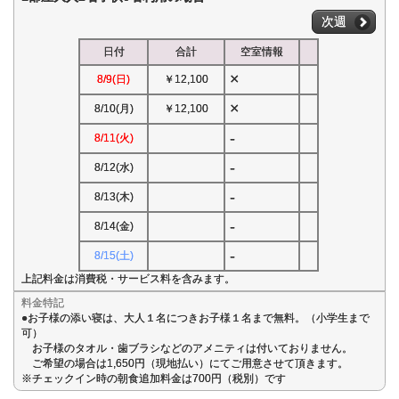
次週
日付
合計
空室情報
×
8/9(日)
￥12,100
×
8/10(月)
￥12,100
-
8/11(火)
-
8/12(水)
-
8/13(木)
-
8/14(金)
-
8/15(土)
上記料金は消費税・サービス料を含みます。
料金特記
●お子様の添い寝は、大人１名につきお子様１名まで無料。（小学生まで
可）
お子様のタオル・歯ブラシなどのアメニティは付いておりません。
ご希望の場合は1,650円（現地払い）にてご用意させて頂きます。
※チェックイン時の朝食追加料金は700円（税別）です