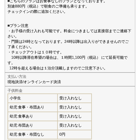
■こちらのプランはお食事なしのプランとなっております。
別途880円（税込）で朝食のご準備も承ります。
チェックインの際に追加ください。
■プラン注意
・お子様の受け入れも可能です。料金につきましては直接宿までご連絡下
さい。
・門限は24時となっております。24時以降は出入りができませんのでご
了承ください。
・チェックアウトは１０時です。
10時以降滞在希望の場合は、１時間1,100円（税込） にて延長可能で
す。
12時を超える場合は１泊分頂戴しますのでご注意下さい。
支払い方法
現地決済/オンラインカード決済
子供料金
小学生
受け入れなし
幼児:食事・布団あり
受け入れなし
幼児:食事あり
受け入れなし
幼児:布団あり
受け入れなし
幼児:食事・布団なし
0円