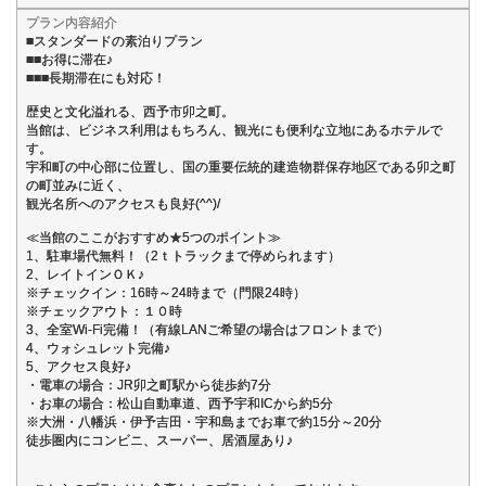
プラン内容紹介
■スタンダードの素泊りプラン
■■お得に滞在♪
■■■長期滞在にも対応！
歴史と文化溢れる、西予市卯之町。
当館は、ビジネス利用はもちろん、観光にも便利な立地にあるホテルで
す。
宇和町の中心部に位置し、国の重要伝統的建造物群保存地区である卯之町
の町並みに近く、
観光名所へのアクセスも良好(^^)/
≪当館のここがおすすめ★5つのポイント≫
1、駐車場代無料！（2ｔトラックまで停められます）
2、レイトインＯＫ♪
※チェックイン：16時～24時まで（門限24時）
※チェックアウト：１０時
3、全室Wi-Fi完備！（有線LANご希望の場合はフロントまで）
4、ウォシュレット完備♪
5、アクセス良好♪
・電車の場合：JR卯之町駅から徒歩約7分
・お車の場合：松山自動車道、西予宇和ICから約5分
※大洲・八幡浜・伊予吉田・宇和島までお車で約15分～20分
徒歩圏内にコンビニ、スーパー、居酒屋あり♪