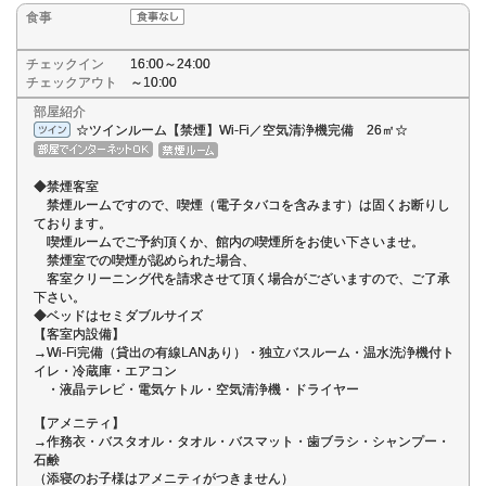
食事
チェックイン
16:00～24:00
チェックアウト
～10:00
部屋紹介
☆ツインルーム【禁煙】Wi-Fi／空気清浄機完備 26㎡☆
◆禁煙客室
禁煙ルームですので、喫煙（電子タバコを含みます）は固くお断りし
ております。
喫煙ルームでご予約頂くか、館内の喫煙所をお使い下さいませ。
禁煙室での喫煙が認められた場合、
客室クリーニング代を請求させて頂く場合がございますので、ご了承
下さい。
◆ベッドはセミダブルサイズ
【客室内設備】
→Wi-Fi完備（貸出の有線LANあり）・独立バスルーム・温水洗浄機付ト
イレ・冷蔵庫・エアコン
・液晶テレビ・電気ケトル・空気清浄機・ドライヤー
【アメニティ】
→作務衣・バスタオル・タオル・バスマット・歯ブラシ・シャンプー・
石鹸
（添寝のお子様はアメニティがつきません）