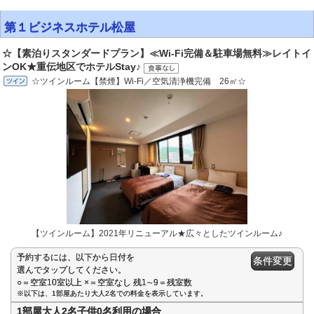
第１ビジネスホテル松屋
☆【素泊りスタンダードプラン】≪Wi-Fi完備＆駐車場無料≫レイトイ
ンOK★重伝地区でホテルStay♪
☆ツインルーム【禁煙】Wi-Fi／空気清浄機完備 26㎡☆
【ツインルーム】2021年リニューアル★広々としたツインルーム♪
予約するには、以下から日付を
条件変更
選んでタップしてください。
○＝空室10室以上 ×＝空室なし 残1∼9＝残室数
※以下は、1部屋あたり大人2名での料金を表示しています。
1部屋大人2名子供0名利用の場合