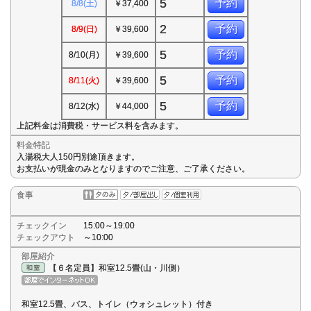
5
予約
8/8(土)
￥37,400
2
予約
8/9(日)
￥39,600
5
予約
8/10(月)
￥39,600
5
予約
8/11(火)
￥39,600
5
予約
8/12(水)
￥44,000
上記料金は消費税・サービス料を含みます。
料金特記
入湯税大人150円別途頂きます。
お支払いが現金のみとなりますのでご注意、ご了承ください。
食事
チェックイン
15:00～19:00
チェックアウト
～10:00
部屋紹介
【６名定員】和室12.5畳(山・川側）
和室12.5畳、バス、トイレ（ウォシュレット）付き