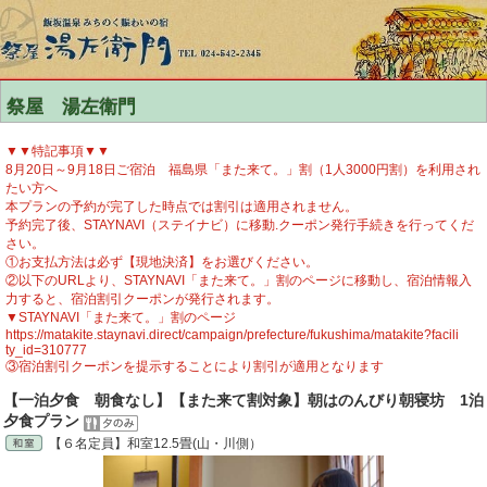
祭屋 湯左衛門
▼▼特記事項▼▼
8月20日～9月18日ご宿泊 福島県「また来て。」割（1人3000円割）を利用され
たい方へ
本プランの予約が完了した時点では割引は適用されません。
予約完了後、STAYNAVI（ステイナビ）に移動.クーポン発行手続きを行ってくだ
さい。
①お支払方法は必ず【現地決済】をお選びください。
②以下のURLより、STAYNAVI「また来て。」割のページに移動し、宿泊情報入
力すると、宿泊割引クーポンが発行されます。
▼STAYNAVI「また来て。」割のページ
https://matakite.staynavi.direct/campaign/prefecture/fukushima/matakite?facili
ty_id=310777
③宿泊割引クーポンを提示することにより割引が適用となります
【一泊夕食 朝食なし】【また来て割対象】朝はのんびり朝寝坊 1泊
夕食プラン
【６名定員】和室12.5畳(山・川側）