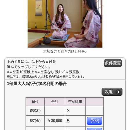
大切な方と寛ぎのひと時を♪
予約するには、以下から日付を
条件変更
選んでタップしてください。
○＝空室10室以上 ×＝空室なし 残1∼9＝残室数
※以下は、1部屋あたり大人2名での料金を表示しています。
1部屋大人2名子供0名利用の場合
次週
日付
合計
空室情報
×
8/6(木)
5
予約
8/7(金)
￥30,800