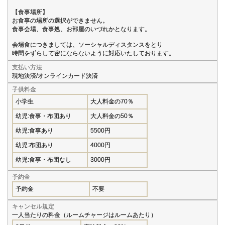
【食事場所】
お食事の場所の選択ができません。
食事会場、食事処、お部屋のいづれかとなります。
会場食につきましては、ソーシャルディスタンスをとり
時間をずらして密にならないように対応いたしております。
支払い方法
現地決済/オンラインカード決済
子供料金
小学生
大人料金の70％
幼児:食事・布団あり
大人料金の50％
幼児:食事あり
5500円
幼児:布団あり
4000円
幼児:食事・布団なし
3000円
予約金
予約金
不要
キャンセル規定
一人当たりの料金（ルームチャージはルームあたり）