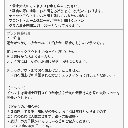
＊最小大人の方２名よりお申し込みください。
＊朝食の際に通常、お布団をあげさせていただいております。
チェックアウトまでお布団を残しておきたい場合は、
フロント・ルーム係に一言お声をお掛けください。
夕食の最終時間は19：00～となっております。
プラン内容紹介
＊ご注意
朝食がつかない夕食のみ（１泊夕食 朝食なし）のプランです。
朝はチェックアウトまでゆっくり寝ていたい。
朝は普段からあまり食べない。
という方には、その分お値段が少しお得になります。
チェックアウトまでお布団上げはいたしません。
（お布団上げを希望される方はチェックイン時にお伝えください。）
【イベント】
イベントは毎週土曜日３００年余続く伝統の飯坂けんか祭の太鼓ショーを
開催いたします。
【宿からのお知らせ】
＊２歳以下で食事・布団が必要ないお子様は無料となりますので
ご予約の際には人数に含まず、宿への要望欄へ
２歳以下のお子様がいらっしゃる旨をご記入ください。
（ex.２歳の女の子 １名）