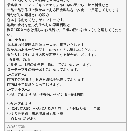
最高級のニジマス「ギンヒカリ」や山菜の天ぷら、郷土料理など
一品一品手作りの温かみのある田舎料理をご夕食にご用意しております。
昔ながらの素朴さに心和み
心温まるおもてなしがモットーです。
地元の食材を使った手作りの家庭料理と
温泉100％のかけ流しのお風呂で、日頃の疲れをゆっくりと癒してくださ
い。
□■ご夕食■□
丸木屋の特製田舎料理コースをご用意いたします。
温かみのある一品一品をごゆっくりとお楽しみください。
※仕入れ状況により内容が変更となる場合がございます。
□食事処 錦山□
お食事は、1階の食事処「錦山」でご用意いたします。
ローテーブルの椅子席をご用意しております。
□■ご案内■□
館内でご利用頂けるWiFi環境を完備しております。
館内は全て禁煙となっております。
□■アクセス■□
〇渋川方面より 渋川伊香保からインター約1時間
〇草津方面より
・R145道の駅「やんばふるさと館」→「不動大橋」→当館
〇ＪＲ吾妻線「川原湯温泉」駅下車
約１km 送迎あり
支払い方法