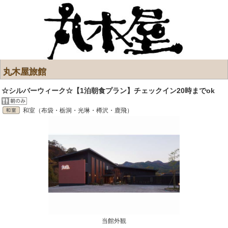
丸木屋旅館
☆シルバーウィーク☆【1泊朝食プラン】チェックイン20時までok
和室（布袋・栃洞・光琳・樽沢・鹿飛）
当館外観