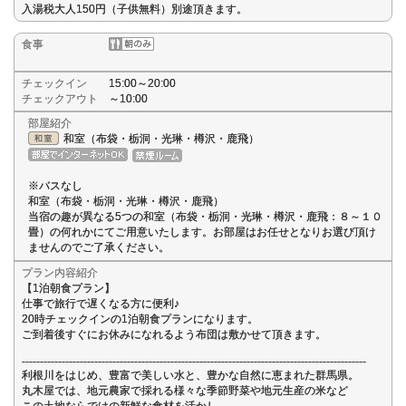
入湯税大人150円（子供無料）別途頂きます。
食事
チェックイン
15:00～20:00
チェックアウト
～10:00
部屋紹介
和室（布袋・栃洞・光琳・樽沢・鹿飛）
※バスなし
和室（布袋・栃洞・光琳・樽沢・鹿飛）
当宿の趣が異なる5つの和室（布袋・栃洞・光琳・樽沢・鹿飛：８～１０
畳）の何れかにてご用意いたします。お部屋はお任せとなりお選び頂け
ませんのでご了承ください。
プラン内容紹介
【1泊朝食プラン】
仕事で旅行で遅くなる方に便利♪
20時チェックインの1泊朝食プランになります。
ご到着後すぐにお休みになれるよう布団は敷かせて頂きます。
-----------------------------------------------------------------------------------------------
利根川をはじめ、豊富で美しい水と、豊かな自然に恵まれた群馬県。
丸木屋では、地元農家で採れる様々な季節野菜や地元生産の米など
この土地ならではの新鮮な食材を活かし