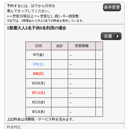
予約するには、以下から日付を
条件変更
選んでタップしてください。
○＝空室10室以上 ×＝空室なし 残1∼9＝残室数
※以下は、1部屋あたり大人2名での料金を表示しています。
1部屋大人2名子供0名利用の場合
次週
日付
合計
空室情報
-
8/7(金)
-
8/8(土)
-
8/9(日)
-
8/10(月)
-
8/11(火)
-
8/12(水)
-
8/13(木)
上記料金は消費税・サービス料を含みます。
料金特記