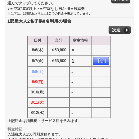
選んでタップしてください。
○＝空室10室以上 ×＝空室なし 残1∼9＝残室数
※以下は、1部屋あたり大人2名での料金を表示しています。
1部屋大人2名子供0名利用の場合
次週
日付
合計
空室情報
×
8/6(木)
￥63,800
1
予約
8/7(金)
￥63,800
-
8/8(土)
-
8/9(日)
-
8/10(月)
-
8/11(火)
-
8/12(水)
上記料金は消費税・サービス料を含みます。
料金特記
入湯税大人150円別途頂きます。