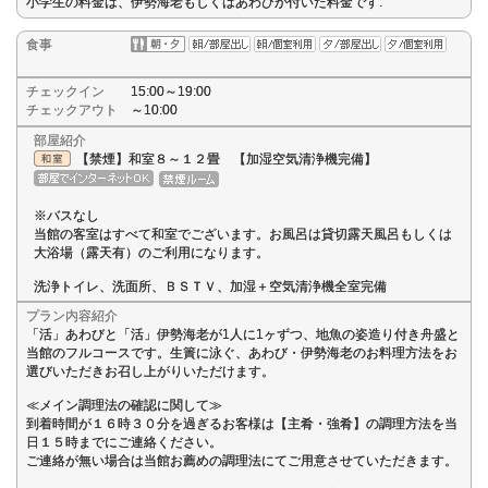
小学生の料金は、伊勢海老もしくはあわびが付いた料金です.
食事
チェックイン
15:00～19:00
チェックアウト
～10:00
部屋紹介
【禁煙】和室８～１２畳 【加湿空気清浄機完備】
※バスなし
当館の客室はすべて和室でございます。お風呂は貸切露天風呂もしくは
大浴場（露天有）のご利用になります。
洗浄トイレ、洗面所、ＢＳＴＶ、加湿＋空気清浄機全室完備
プラン内容紹介
「活」あわびと「活」伊勢海老が1人に1ヶずつ、地魚の姿造り付き舟盛と
当館のフルコースです。生簀に泳ぐ、あわび・伊勢海老のお料理方法をお
選びいただきお召し上がりいただけます。
≪メイン調理法の確認に関して≫
到着時間が１６時３０分を過ぎるお客様は【主肴・強肴】の調理方法を当
日１５時までにご連絡ください。
ご連絡が無い場合は当館お薦めの調理法にてご用意させていただきます。