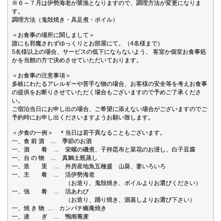
※６～７月は伊勢海老が禁漁となりますので、調理方法が変更になりま
す。
調理方法（鬼殻焼き・具足煮・ボイル）
＜お食事の場所に関しまして＞
誰にも邪魔されずゆっくりとお部屋にて。（4名様まで）
5名様以上の場合、サービスの低下にならないよう、 客室か個室お食事処
かを当館の方で決めさせていただいております。
＜お食事の注意事項＞
多岐にわたるアレルギーや苦手な物の場合、お客様の安全等を考えお食事
の提供をお断りさせていただく場合もございますので予めご了承くださ
い。
ご宿泊当日にお申し出の場合、ご希望に添えない場合がございますのでご
予約時にお申し出くださいますようお願い致します。
＜夕食の一例＞ ＊当日は若干異なることもございます。
一、食 前 酒 … 季節のお酒
一、酒 肴 … 栄螺の磯煮、子持昆布と菜花のお浸し、白子豆腐
一、台 の 物 … 真鯛土瓶蒸し
一、造 里 … 外房産地魚五種盛 山葵、妻いろいろ
一、主 肴 … 活伊勢海老
（お造り、鬼殻焼き、ボイルよりお選びください）
一、強 肴 … 活あわび
（お造り、踊り焼き、酒蒸しよりお選び下さい）
一、焼 き 物 … カンパチ幽庵焼き
一、凌 ぎ … 鴨南蕎麦