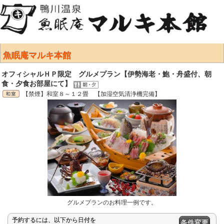
魚眠庵マルキ本館
オフィシャルＨＰ限定 グルメプラン【伊勢海老・鮑・舟盛付、朝
食・夕食お部屋にて】
【禁煙】和室８～１２畳 【加湿空気清浄機完備】
グルメプランのお料理一例です。
予約するには、以下から日付を
条件変更