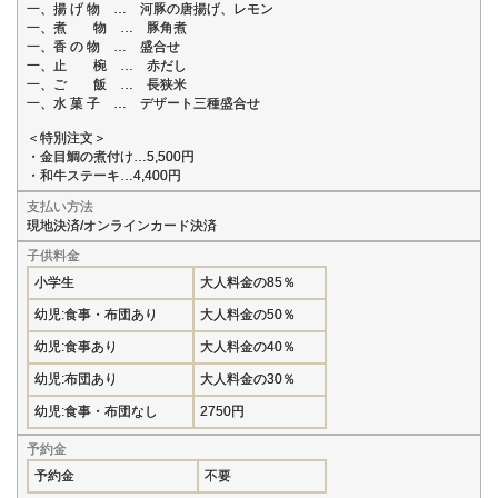
一、揚 げ 物 … 河豚の唐揚げ、レモン
一、煮 物 … 豚角煮
一、香 の 物 … 盛合せ
一、止 椀 … 赤だし
一、ご 飯 … 長狭米
一、水 菓 子 … デザート三種盛合せ
＜特別注文＞
・金目鯛の煮付け…5,500円
・和牛ステーキ…4,400円
支払い方法
現地決済/オンラインカード決済
子供料金
小学生
大人料金の85％
幼児:食事・布団あり
大人料金の50％
幼児:食事あり
大人料金の40％
幼児:布団あり
大人料金の30％
幼児:食事・布団なし
2750円
予約金
予約金
不要