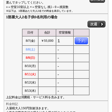
選んでタップしてください。
○＝空室10室以上 ×＝空室なし 残1∼9＝残室数
※以下は、1部屋あたり大人2名での料金を表示しています。
1部屋大人2名子供0名利用の場合
次週
日付
合計
空室情報
1
予約
8/7(金)
￥55,000
-
8/8(土)
-
8/9(日)
-
8/10(月)
-
8/11(火)
-
8/12(水)
-
8/13(木)
上記料金は消費税・サービス料を含みます。
料金特記
入湯税大人150円別途頂きます。