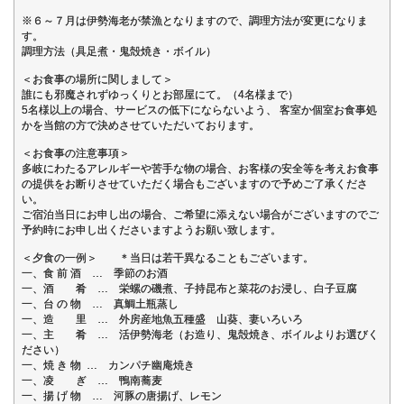
※６～７月は伊勢海老が禁漁となりますので、調理方法が変更になりま
す。
調理方法（具足煮・鬼殻焼き・ボイル）
＜お食事の場所に関しまして＞
誰にも邪魔されずゆっくりとお部屋にて。（4名様まで）
5名様以上の場合、サービスの低下にならないよう、 客室か個室お食事処
かを当館の方で決めさせていただいております。
＜お食事の注意事項＞
多岐にわたるアレルギーや苦手な物の場合、お客様の安全等を考えお食事
の提供をお断りさせていただく場合もございますので予めご了承くださ
い。
ご宿泊当日にお申し出の場合、ご希望に添えない場合がございますのでご
予約時にお申し出くださいますようお願い致します。
＜夕食の一例＞ ＊当日は若干異なることもございます。
一、食 前 酒 … 季節のお酒
一、酒 肴 … 栄螺の磯煮、子持昆布と菜花のお浸し、白子豆腐
一、台 の 物 … 真鯛土瓶蒸し
一、造 里 … 外房産地魚五種盛 山葵、妻いろいろ
一、主 肴 … 活伊勢海老（お造り、鬼殻焼き、ボイルよりお選びく
ださい）
一、焼 き 物 … カンパチ幽庵焼き
一、凌 ぎ … 鴨南蕎麦
一、揚 げ 物 … 河豚の唐揚げ、レモン