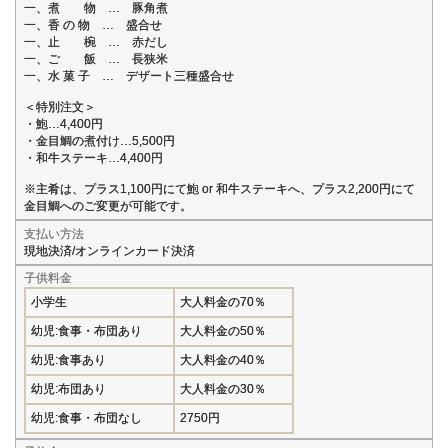
一、煮 物 … 豚角煮
一、香 の 物 … 盛合せ
一、止 椀 … 赤だし
一、ご 飯 … 長狭米
一、水 菓 子 … デザート三種盛合せ
＜特別注文＞
・鮑…4,400円
・金目鯛の煮付け…5,500円
・和牛ステーキ…4,400円
※主肴は、プラス1,100円にて鮑 or 和牛ステーキへ、プラス2,200円にて
金目鯛へのご変更が可能です。
支払い方法
現地決済/オンラインカード決済
子供料金
小学生
大人料金の70％
幼児:食事・布団あり
大人料金の50％
幼児:食事あり
大人料金の40％
幼児:布団あり
大人料金の30％
幼児:食事・布団なし
2750円