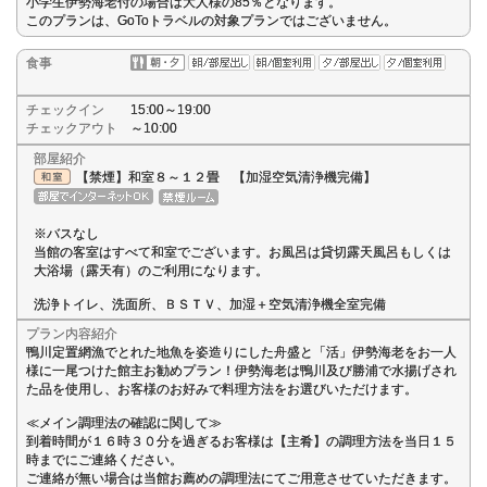
小学生伊勢海老付の場合は大人様の85％となります。
このプランは、GoToトラベルの対象プランではございません。
食事
チェックイン
15:00～19:00
チェックアウト
～10:00
部屋紹介
【禁煙】和室８～１２畳 【加湿空気清浄機完備】
※バスなし
当館の客室はすべて和室でございます。お風呂は貸切露天風呂もしくは
大浴場（露天有）のご利用になります。
洗浄トイレ、洗面所、ＢＳＴＶ、加湿＋空気清浄機全室完備
プラン内容紹介
鴨川定置網漁でとれた地魚を姿造りにした舟盛と「活」伊勢海老をお一人
様に一尾つけた館主お勧めプラン！伊勢海老は鴨川及び勝浦で水揚げされ
た品を使用し、お客様のお好みで料理方法をお選びいただけます。
≪メイン調理法の確認に関して≫
到着時間が１６時３０分を過ぎるお客様は【主肴】の調理方法を当日１５
時までにご連絡ください。
ご連絡が無い場合は当館お薦めの調理法にてご用意させていただきます。