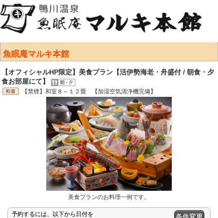
魚眠庵マルキ本館
【オフィシャルHP限定】美食プラン【活伊勢海老・舟盛付 / 朝食・夕
食お部屋にて】
【禁煙】和室８～１２畳 【加湿空気清浄機完備】
美食プランのお料理一例です。
予約するには、以下から日付を
条件変更