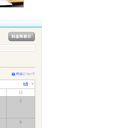
料金について
9月
>
日
2
9