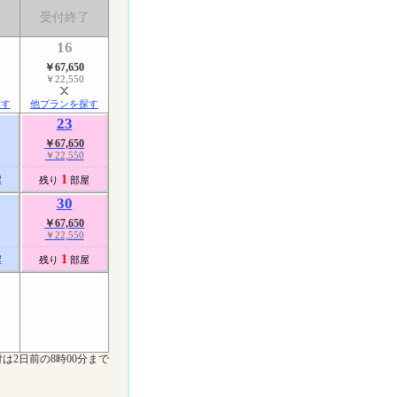
了
受付終了
16
￥67,650
￥22,550
探す
他プランを探す
23
￥67,650
￥22,550
1
屋
残り
部屋
30
￥67,650
￥22,550
1
屋
残り
部屋
は2日前の8時00分まで