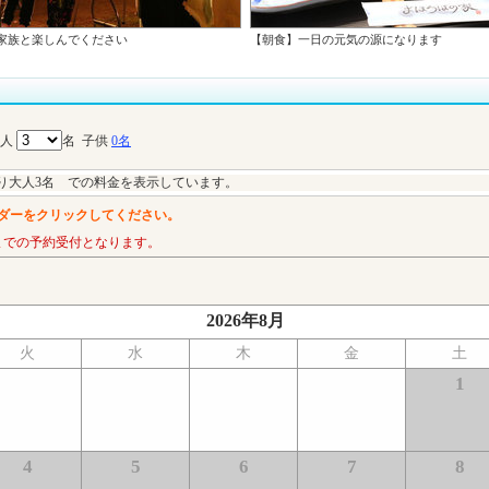
や家族と楽しんでください
【朝食】一日の元気の源になります
大人
名
子供
0名
り大人3名 での料金を表示しています。
ダーをクリックしてください。
までの予約受付となります。
2026年8月
火
水
木
金
土
1
4
5
6
7
8