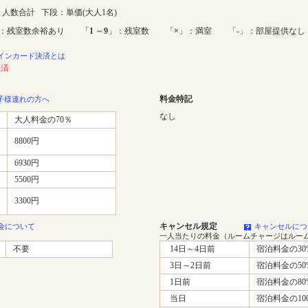
人数合計 下段：単価(大人1名)
：残室数余裕あり 「
1
～
9
」：残室数 「
×
」：満室 「-」：部屋提供なし
インカード決済とは
決済
料金特記
子様連れの方へ
なし
大人料金の70％
8800円
6930円
5500円
3300円
キャンセル規定
金について
キャンセルにつ
一人当たりの料金（ルームチャージはルー
不要
14日～4日前
宿泊料金の30
3日～2日前
宿泊料金の50
1日前
宿泊料金の80
当日
宿泊料金の10