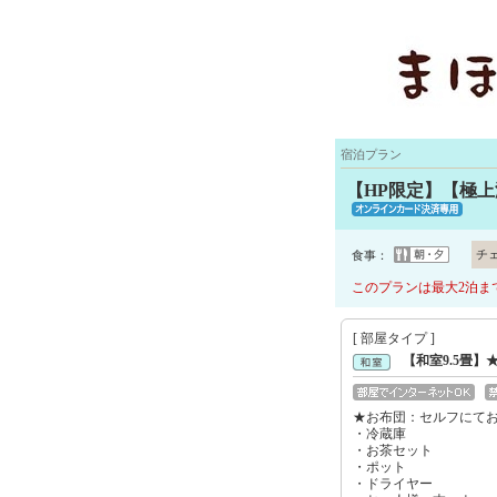
宿泊プラン
【HP限定】【極上
チ
食事：
このプランは最大2泊ま
[ 部屋タイプ ]
【和室9.5畳】★
★お布団：セルフにて
・冷蔵庫
・お茶セット
・ポット
・ドライヤー