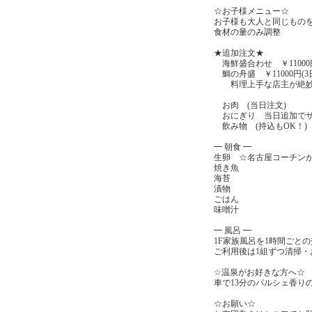
☆お子様メニュー☆
お子様も大人と同じもの
食材の量のみ調整
★追加注文★
海鮮盛合わせ ￥11000
鯛の舟盛 ￥11000円(3
料理上手な店主が絶妙な
お肉 (当日注文)
おにぎり 当日追加でサ
飲み物 (持込もOK！)
━ 朝食 ━
生卵 ☆名古屋コーチン
焼き魚
海苔
漬物
ごはん
味噌汁
━ 風呂 ━
1F家族風呂を1時間ごと
ご利用後は1組ずつ清掃・
☆温泉がお好きな方へ☆
車で13分のパルシェ香り
☆お願い☆