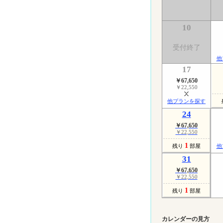
10
受付終了
他
17
￥67,650
￥22,550
他プランを探す
24
￥67,650
￥22,550
1
残り
部屋
他
31
￥67,650
￥22,550
1
残り
部屋
カレンダーの見方