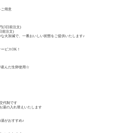
をご用意
円(3日前注文)
日前注文)
火加減で、一番おいしい状態をご提供いたします♪
ービスOK！
が産んだ生卵使用☆
の交代制です
お湯の入れ替えいたします
の湯がおすすめ♪