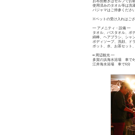
お布団敷きはセルフでお
使用済みのタオル等は洗濯
パジャマはご持参ください 
※ペットの受け入れはご
━ アメニティ・設備 ━
タオル、バスタオル、ボ
綿棒、ヘアブラシ、シャ
ボディソープ、洗顔、ド
ポット、水、お茶セット、冷
━ 周辺観光 ━
多賀の浜海水浴場 車で4
江井海水浴場 車で6分