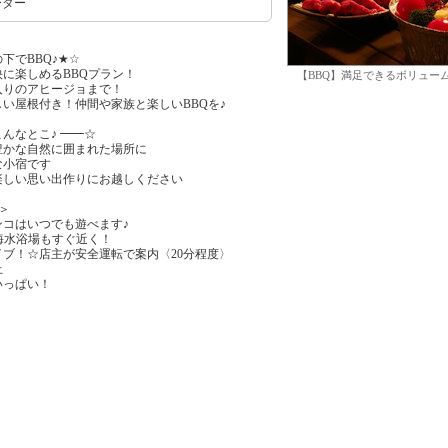
ーター
下でBBQ♪★☆
に楽しめるBBQプラン！
【BBQ】満足できるボリュー
入りのアヒージョまで！
い屋根付き！仲間や家族と楽しいBBQを♪
んなとこ♪ ━━☆
豊かな自然に囲まれた場所に
な小宿です
楽しい思い出作りにお越しください
♪＞
コはいつでも遊べます♪
海水浴場もすぐ近く！
ブ！☆店主が安全運転で案内〈20分程度〉
止
いっぱい！