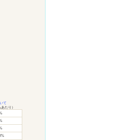
いて
ムあたり）
%
%
%
0%