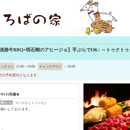
淡路牛BBQ×明石蛸のアヒージョ】手ぶらでOK♪ ～トゥクト
15:00～19:00
～10:00
ェックイン
チェックアウト
での予約受付となります。
Wi-Fi完備★
※バスなしトイレなし
お願いしております。