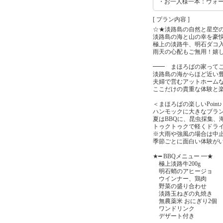
・お一人様一本：ウォ
[ プラン内容 ]
☆★淡路島の自然と星空の
淡路島の海と山の幸を豪快
極上の淡路牛、明石ダコ
雨天の心配もご無用！嬉し
━━ まほろばの家ってこ
淡路島の海からほど近い
夫婦で営むアットホーム
ここだけの貴重な体験と
＜まほろばの楽しいPoint
ハンモックに大きなブラン
夏はBBQに、昆虫採集、
トゥクトゥクで軽くドライ
※大雨や強風の場合は中
季節ごとに面白い体験が
★━ BBQメニュー ━★
極上淡路牛200g
明石蛸のアヒージョ
ウインナー、鶏肉
野菜の盛り合わせ
淡路玉ねぎの丸焼き
無農薬米 おにぎり2個
ワンドリンク
デザート付き