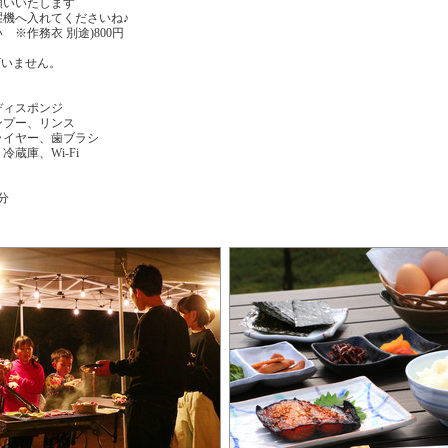
願いいたします
機へ入れてくださいね♪
※作務衣 別途)800円
ざいません。
ディスポンジ
ンプー、リンス
ライヤー、歯ブラシ
蔵庫、Wi-Fi
分