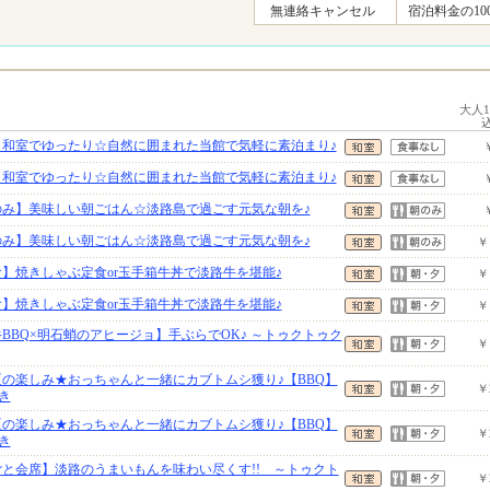
無連絡キャンセル
宿泊料金の10
大人
】和室でゆったり☆自然に囲まれた当館で気軽に素泊まり♪
】和室でゆったり☆自然に囲まれた当館で気軽に素泊まり♪
のみ】美味しい朝ごはん☆淡路島で過ごす元気な朝を♪
のみ】美味しい朝ごはん☆淡路島で過ごす元気な朝を♪
￥
】焼きしゃぶ定食or玉手箱牛丼で淡路牛を堪能♪
￥
】焼きしゃぶ定食or玉手箱牛丼で淡路牛を堪能♪
￥
BBQ×明石蛸のアヒージョ】手ぶらでOK♪ ～トゥクトゥク
￥
1 夏の楽しみ★おっちゃんと一緒にカブトムシ獲り♪【BBQ】
￥
き
1 夏の楽しみ★おっちゃんと一緒にカブトムシ獲り♪【BBQ】
￥
き
ごと会席】淡路のうまいもんを味わい尽くす!! ～トゥクト
￥