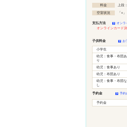
料金
上段：
空室状況
「
○
」
支払方法
オンラ
オンラインカード
子供料金
お
小学生
幼児：食事・布団あ
り
幼児：食事あり
幼児：布団あり
幼児：食事・布団な
し
予約金
予約
予約金