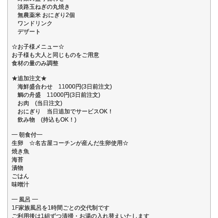
淡路玉ねぎの丸焼き
無農薬米 おにぎり2個
ワンドリンク
デザート
☆お子様メニュー☆
お子様も大人と同じものをご用意
食材の量のみ調整
★追加注文★
海鮮盛合わせ 11000円(3日前注文)
鯛の舟盛 11000円(3日前注文)
お肉 (当日注文)
おにぎり 当日追加でサービスOK！
飲み物 (持込もOK！)
━ 朝食付━
生卵 ☆名古屋コーチンが産んだ生卵使用☆
焼き魚
海苔
漬物
ごはん
味噌汁
━ 風呂 ━
1F家族風呂を1時間ごとの交代制です
ご利用後は1組ずつ清掃・お湯の入れ替えいたします