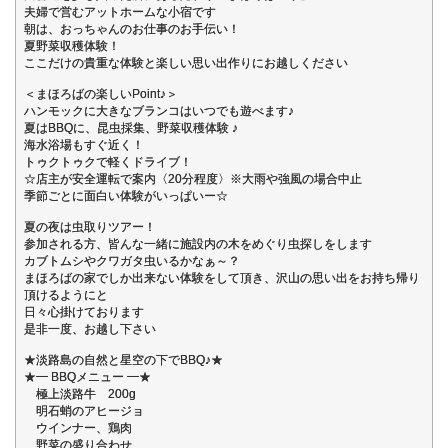
夫婦で営むアットホームな小宿です
朝は、おっちゃんのお仕事のお手伝い！
夏野菜収穫体験！
ここだけの貴重な体験と楽しい思い出作りにお越しください
＜まほろばの楽しいPoint♪＞
ハンモックに大きなブランコはいつでも遊べます♪
夏はBBQに、昆虫採集、野菜収穫体験 ♪
海水浴場もすぐ近く！
トゥクトゥクで軽くドライブ！
☆店主が安全運転で案内〈20分程度〉※大雨や強風の場合中止
季節ごとに面白い体験がいっぱいー☆
夏の夜は虫取りツアー！
参加される方、皆んな一緒に施設内の木をめぐり虫探しをします
カブトムシやクワガタ虫いるかなぁ～？
まほろばの家でしか出来ない体験をして頂き、沢山の思い出をお持ち帰り
頂けるようにと
日々心掛けております
是非一度、お越し下さい
★淡路島の自然と星空の下でBBQ♪★
★━ BBQメニュー ━★
極上淡路牛 200g
明石蛸のアヒージョ
ウインナー、鶏肉
野菜の盛り合わせ