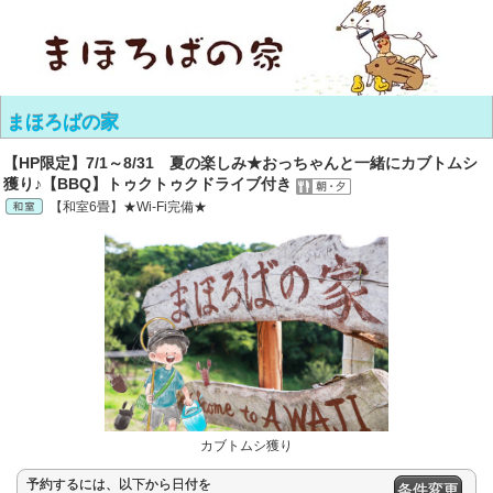
まほろばの家
【HP限定】7/1～8/31 夏の楽しみ★おっちゃんと一緒にカブトムシ
獲り♪【BBQ】トゥクトゥクドライブ付き
【和室6畳】★Wi-Fi完備★
カブトムシ獲り
予約するには、以下から日付を
条件変更