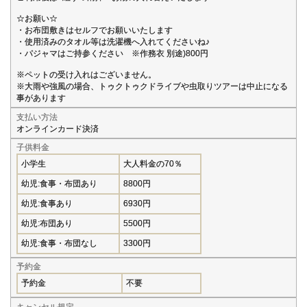
☆お願い☆
・お布団敷きはセルフでお願いいたします
・使用済みのタオル等は洗濯機へ入れてくださいね♪
・パジャマはご持参ください ※作務衣 別途)800円
※ペットの受け入れはございません。
※大雨や強風の場合、トゥクトゥクドライブや虫取りツアーは中止になる
事があります
支払い方法
オンラインカード決済
子供料金
小学生
大人料金の70％
幼児:食事・布団あり
8800円
幼児:食事あり
6930円
幼児:布団あり
5500円
幼児:食事・布団なし
3300円
予約金
予約金
不要
キャンセル規定