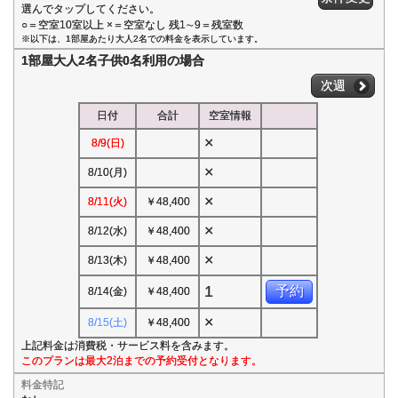
選んでタップしてください。
○＝空室10室以上 ×＝空室なし 残1∼9＝残室数
※以下は、1部屋あたり大人2名での料金を表示しています。
1部屋大人2名子供0名利用の場合
次週
日付
合計
空室情報
×
8/9(日)
×
8/10(月)
×
8/11(火)
￥48,400
×
8/12(水)
￥48,400
×
8/13(木)
￥48,400
1
予約
8/14(金)
￥48,400
×
8/15(土)
￥48,400
上記料金は消費税・サービス料を含みます。
このプランは最大2泊までの予約受付となります。
料金特記