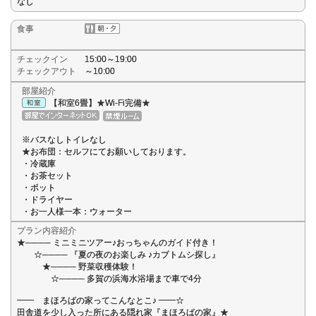
なし
食事
チェックイン
15:00～19:00
チェックアウト
～10:00
部屋紹介
【和室6畳】★Wi-Fi完備★
※バスなしトイレなし
★お布団：セルフにてお願いしております。
・冷蔵庫
・お茶セット
・ポット
・ドライヤー
・お一人様一本：ウォーター
プラン内容紹介
★──── ミニミニツアー♪おっちゃんのガイド付き！
☆──── 『夏の夜のお楽しみ ♪カブトムシ探し』
★──── 野菜収穫体験！
☆──── 多賀の浜海水浴場まで車で4分
━━ まほろばの家ってこんなとこ♪ ━━☆
田舎道を少し入った所にある隠れ家『まほろばの家』★