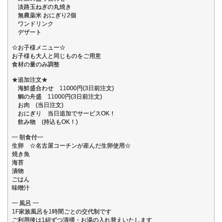
淡路玉ねぎの丸焼き
無農薬米 おにぎり2個
ワンドリンク
デザート
☆お子様メニュー☆
お子様も大人と同じものをご用意
食材の量のみ調整
★追加注文★
海鮮盛合わせ 11000円(3日前注文)
鯛の舟盛 11000円(3日前注文)
お肉 (当日注文)
おにぎり 当日追加でサービスOK！
飲み物 (持込もOK！)
━ 朝食付━
生卵 ☆名古屋コーチンが産んだ生卵使用☆
焼き魚
海苔
漬物
ごはん
味噌汁
━ 風呂 ━
1F家族風呂を1時間ごとの交代制です
ご利用後は1組ずつ清掃・お湯の入れ替えいたします