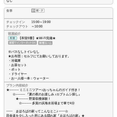
なし
食事
チェックイン
15:00～19:00
チェックアウト
～10:00
部屋紹介
【和室6畳】★Wi-Fi完備★
※バスなしトイレなし
★お布団：セルフにてお願いしております。
・冷蔵庫
・お茶セット
・ポット
・ドライヤー
・お一人様一本：ウォーター
プラン内容紹介
★──── ミニミニツアー♪おっちゃんのガイド付き！
☆──── 『夏の夜のお楽しみ ♪カブトムシ探し』
★──── 野菜収穫体験！
☆──── 多賀の浜海水浴場まで車で4分
━━ まほろばの家ってこんなとこ♪ ━━☆
田舎道を少し入った所にある隠れ家『まほろばの家』★