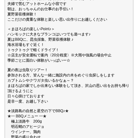
夫婦で営むアットホームな小宿です
朝は、おっちゃんのお仕事のお手伝い！
夏野菜収穫体験！
ここだけの貴重な体験と楽しい思い出作りにお越しください
＜まほろばの楽しいPoint♪＞
ハンモックに大きなブランコはいつでも遊べます♪
夏はBBQに、昆虫採集、野菜収穫体験 ♪
海水浴場もすぐ近く！
トゥクトゥクで軽くドライブ！
☆店主が安全運転で案内〈20分程度〉※大雨や強風の場合中止
季節ごとに面白い体験がいっぱいー☆
夏の夜は虫取りツアー！
参加される方、皆んな一緒に施設内の木をめぐり虫探しをします
カブトムシやクワガタ虫いるかなぁ～？
まほろばの家でしか出来ない体験をして頂き、沢山の思い出をお持ち帰り
頂けるようにと
日々心掛けております
是非一度、お越し下さい
★淡路島の自然と星空の下でBBQ♪★
★━ BBQメニュー ━★
極上淡路牛 200g
明石蛸のアヒージョ
ウインナー、鶏肉
野菜の盛り合わせ