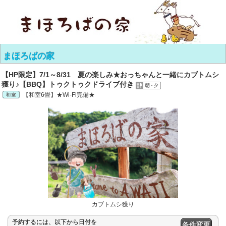
まほろばの家
【HP限定】7/1～8/31 夏の楽しみ★おっちゃんと一緒にカブトムシ
獲り♪【BBQ】トゥクトゥクドライブ付き
【和室6畳】★Wi-Fi完備★
カブトムシ獲り
予約するには、以下から日付を
条件変更