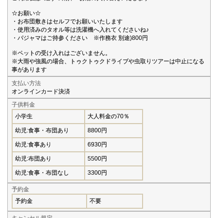
☆お願い☆
・お布団敷きはセルフでお願いいたします
・使用済みのタオル等は洗濯機へ入れてくださいね♪
・パジャマはご持参ください ※作務衣 別途)800円
※ペットの受け入れはございません。
※大雨や強風の場合、トゥクトゥクドライブや虫取りツアーは中止になる
事があります
支払い方法
オンラインカード決済
子供料金
小学生
大人料金の70％
幼児:食事・布団あり
8800円
幼児:食事あり
6930円
幼児:布団あり
5500円
幼児:食事・布団なし
3300円
予約金
予約金
不要
キャンセル規定