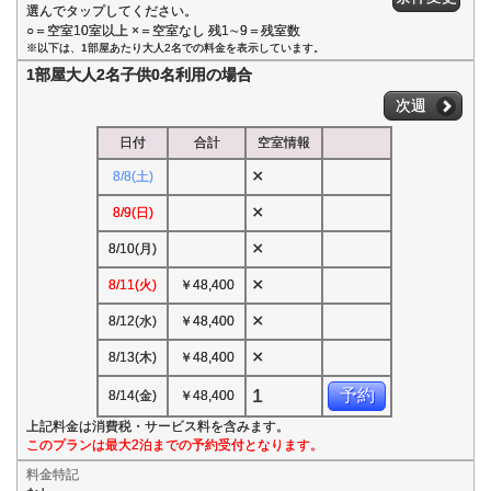
選んでタップしてください。
○＝空室10室以上 ×＝空室なし 残1∼9＝残室数
※以下は、1部屋あたり大人2名での料金を表示しています。
1部屋大人2名子供0名利用の場合
次週
日付
合計
空室情報
×
8/8(土)
×
8/9(日)
×
8/10(月)
×
8/11(火)
￥48,400
×
8/12(水)
￥48,400
×
8/13(木)
￥48,400
1
予約
8/14(金)
￥48,400
上記料金は消費税・サービス料を含みます。
このプランは最大2泊までの予約受付となります。
料金特記