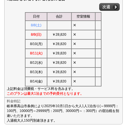
次週
日付
合計
空室情報
×
8/8(土)
×
8/9(日)
￥28,820
×
8/10(月)
￥28,820
×
8/11(火)
￥28,820
×
8/12(水)
￥28,820
×
8/13(木)
￥28,820
×
8/14(金)
￥28,820
上記料金は消費税・サービス料を含みます。
このプランは最大1泊までの予約受付となります。
料金特記
岐阜県高山市条例により2025年10月1日から大人1人1泊当り(～9999円：
100円、10000円～29999円：200円、30000円～：300円）の宿泊税を別
途いただきます。
入湯税大人150円別途頂きます。