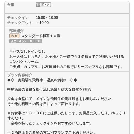
食事
チェックイン
15:00～18:00
チェックアウト
～10:00
部屋紹介
スタンダード和室１０畳
※バスなしトイレなし
お一人様はもちろん、お子様とご一緒でも３名様までご利用いただける
コンパクトルーム。
ご夫婦、カップル、お友達同士のご旅行にリーズナブルなお部屋です。
プラン内容紹介
◆◇ 奥飛騨で飛騨牛、温泉を満喫♪ ◇◆
中尾温泉の良質な掛け流し温泉と雄大な自然を満喫♪
夕食は食堂にて。メインは飛騨牛の陶板焼きをお楽しみください。
その他お料理の内容は日によって変わります。
※お食事は１８：００にご提供いたします。お風呂に入ったり、ゆっくり
休んだり、
余裕を持ったチェックインをおすすめいたします。
※２泊以上をご希望の方は別プランでご予約ください。