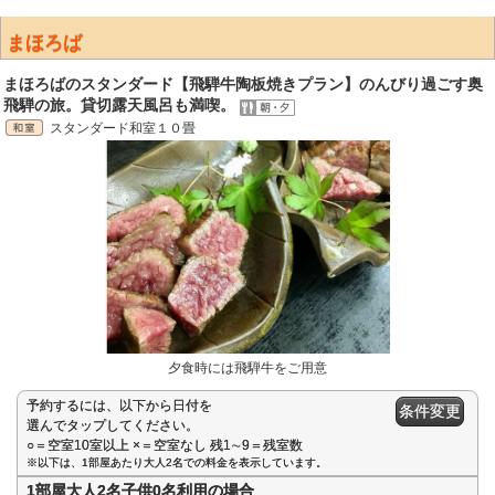
まほろば
まほろばのスタンダード【飛騨牛陶板焼きプラン】のんびり過ごす奥
飛騨の旅。貸切露天風呂も満喫。
スタンダード和室１０畳
夕食時には飛騨牛をご用意
予約するには、以下から日付を
条件変更
選んでタップしてください。
○＝空室10室以上 ×＝空室なし 残1∼9＝残室数
※以下は、1部屋あたり大人2名での料金を表示しています。
1部屋大人2名子供0名利用の場合