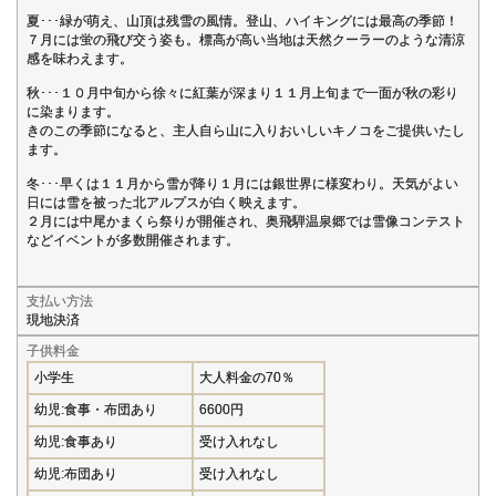
夏･･･緑が萌え、山頂は残雪の風情。登山、ハイキングには最高の季節！
７月には蛍の飛び交う姿も。標高が高い当地は天然クーラーのような清涼
感を味わえます。
秋･･･１０月中旬から徐々に紅葉が深まり１１月上旬まで一面が秋の彩り
に染まります。
きのこの季節になると、主人自ら山に入りおいしいキノコをご提供いたし
ます。
冬･･･早くは１１月から雪が降り１月には銀世界に様変わり。天気がよい
日には雪を被った北アルプスが白く映えます。
２月には中尾かまくら祭りが開催され、奥飛騨温泉郷では雪像コンテスト
などイベントが多数開催されます。
支払い方法
現地決済
子供料金
小学生
大人料金の70％
幼児:食事・布団あり
6600円
幼児:食事あり
受け入れなし
幼児:布団あり
受け入れなし