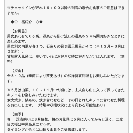
※チェックインが遅れ１９：００以降の到着の場合お食事のご用意はでき
ません。
◆◇ 宿紹介 ◇◆
【お風呂】
男女あわせて６ヶ所。源泉から掛け流しの温泉を２４時間お好きなときに
楽しめます。
男女別の内湯が各１つ、石造りの貸切露天風呂が４つ（※１２月～３月は
２箇所）。
貸切露天風呂は、空いていればお好きな時に好きなだけは入れます。（無
料）
【夕食】
全８～９品（季節により変更あり）の和洋折衷料理をお楽しみいただけま
す。
※５月は山菜、１０～１１月中旬頃には、主人自ら山に入って採ってきた
キノコをお楽しみいただけます。
炭火焼き、鍋もの、炊き合わせなど、その日とれたキノコに合わせた料理
をお出しします。（時期や収穫状況により変わる可能性あり）
【四季】
春･･･渓流釣りは３月解禁。桜のお花見は５月に入ってからと遅く、二度
目の桜は中尾高原にどうぞ。
タイミングが合えば山採り山菜をご提供致します。