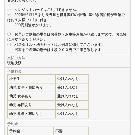
着されてもＯＫ♪。
※ クレジットカードはご利用できません。
※ 2026年6月1日より長野県と軽井沢町の条例に基づき宿泊税が当館で
はお１人様ご１泊に付き
200円別途かかります。
〇 お早いご到着の場合はお荷物・お車等お預かり致しますので、お気軽
にお立ち寄りください。
〇 バスタオル・洗面セットはお部屋に備えてございます。
浴衣をご希望の場合は１枚２００円でご用意致します。
支払い方法
現地決済
子供料金
小学生
受け入れなし
幼児:食事・布団あり
受け入れなし
幼児:食事あり
受け入れなし
幼児:布団あり
受け入れなし
幼児:食事・布団なし
受け入れなし
予約金
予約金
不要