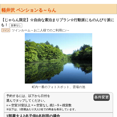
軽井沢 ペンションる～らん
【じゃらん限定】☆自由な素泊まりプラン☆行動派にものんびり派に
も！
ツインルーム～お二人様でのご利用に♪～
町内一番のフォトスポット、雲場の池
予約するには、以下から日付を
条件変更
選んでタップしてください。
○＝空室10室以上 ×＝空室なし 残1∼9＝残室数
※以下は、1部屋あたり大人2名での料金を表示しています。
1部屋大人2名子供0名利用の場合