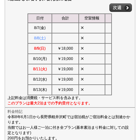
次週
日付
合計
空室情報
×
8/7(金)
×
8/8(土)
×
8/9(日)
￥18,000
×
8/10(月)
￥19,000
×
8/11(火)
￥19,000
×
8/12(水)
￥19,000
×
8/13(木)
￥19,000
上記料金は消費税・サービス料を含みます。
このプランは最大2泊までの予約受付となります。
料金特記
令和8年6月1日から長野県軽井沢町では宿泊税がご宿泊料金とは別途かか
ります。
当館ではお一人様ご一泊に付き全プラン(基本素泊まり料金に対しての設
定となります)
200円をお預かりいたします。