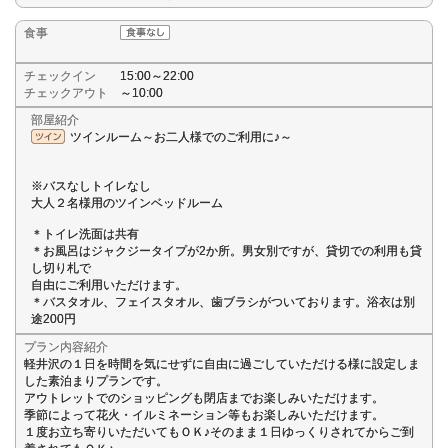
食事
チェックイン
15:00～22:00
チェックアウト
～10:00
部屋紹介
ツインルーム～お二人様でのご利用に♪～
※バスなしトイレなし
大人２名様用のツインベッドルーム
＊トイレ洗面は共有
＊お風呂はジャクジータイプが2か所。男女別ですが、貸切での利用も貸
し切り札で
自由にご利用いただけます。
＊バスタオル、フェイスタオル、歯ブラシがついております。浴衣は別
途200円
プラン内容紹介
軽井沢の１日を時間を気にせずに自由に過ごしていただける様に設定しま
した素泊まりプランです。
アウトレットでのショッピングも閉店までお楽しみいただけます。
季節によって花火・イルミネーション等もお楽しみいただけます。
１度お立ち寄りいただいてもＯＫ♪そのまま１日ゆっくりされてからご到