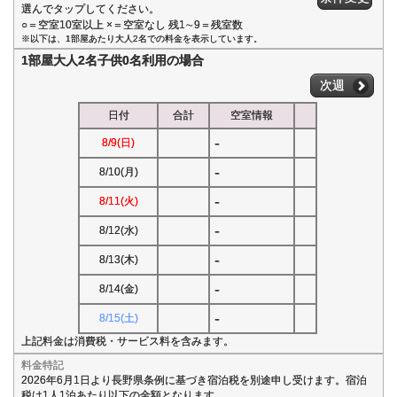
選んでタップしてください。
○＝空室10室以上 ×＝空室なし 残1∼9＝残室数
※以下は、1部屋あたり大人2名での料金を表示しています。
1部屋大人2名子供0名利用の場合
次週
日付
合計
空室情報
-
8/9(日)
-
8/10(月)
-
8/11(火)
-
8/12(水)
-
8/13(木)
-
8/14(金)
-
8/15(土)
上記料金は消費税・サービス料を含みます。
料金特記
2026年6月1日より長野県条例に基づき宿泊税を別途申し受けます。宿泊
税は1人1泊あたり以下の金額となります。