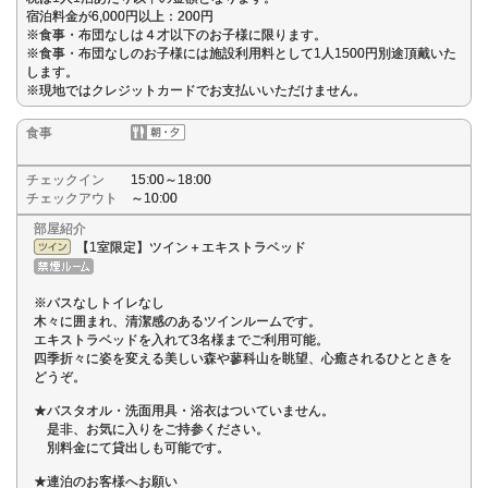
宿泊料金が6,000円以上：200円
※食事・布団なしは４才以下のお子様に限ります。
※食事・布団なしのお子様には施設利用料として1人1500円別途頂戴いた
します。
※現地ではクレジットカードでお支払いいただけません。
食事
チェックイン
15:00～18:00
チェックアウト
～10:00
部屋紹介
【1室限定】ツイン＋エキストラベッド
※バスなしトイレなし
木々に囲まれ、清潔感のあるツインルームです。
エキストラベッドを入れて3名様までご利用可能。
四季折々に姿を変える美しい森や蓼科山を眺望、心癒されるひとときを
どうぞ。
★バスタオル・洗面用具・浴衣はついていません。
是非、お気に入りをご持参ください。
別料金にて貸出しも可能です。
★連泊のお客様へお願い