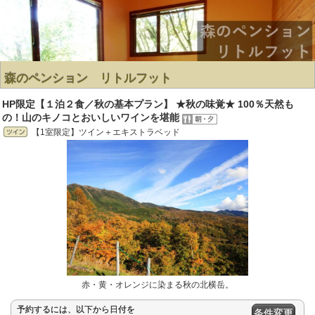
森のペンション リトルフット
HP限定【１泊２食／秋の基本プラン】 ★秋の味覚★ 100％天然も
の！山のキノコとおいしいワインを堪能
【1室限定】ツイン＋エキストラベッド
赤・黄・オレンジに染まる秋の北横岳。
予約するには、以下から日付を
条件変更