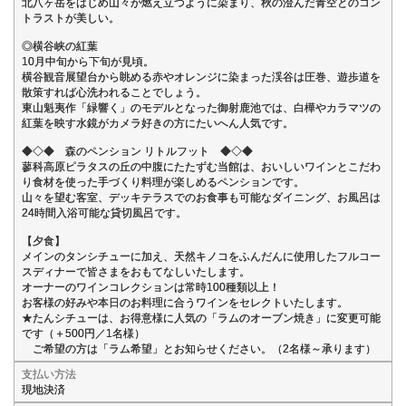
北八ヶ岳をはじめ山々が燃え立つように染まり、秋の澄んだ青空とのコン
トラストが美しい。
◎横谷峡の紅葉
10月中旬から下旬が見頃。
横谷観音展望台から眺める赤やオレンジに染まった渓谷は圧巻、遊歩道を
散策すれば心洗われることでしょう。
東山魁夷作「緑響く」のモデルとなった御射鹿池では、白樺やカラマツの
紅葉を映す水鏡がカメラ好きの方にたいへん人気です。
◆◇◆ 森のペンション リトルフット ◆◇◆
蓼科高原ピラタスの丘の中腹にたたずむ当館は、おいしいワインとこだわ
り食材を使った手づくり料理が楽しめるペンションです。
山々を望む客室、デッキテラスでのお食事も可能なダイニング、お風呂は
24時間入浴可能な貸切風呂です。
【夕食】
メインのタンシチューに加え、天然キノコをふんだんに使用したフルコー
スディナーで皆さまをおもてなしいたします。
オーナーのワインコレクションは常時100種類以上！
お客様の好みや本日のお料理に合うワインをセレクトいたします。
★たんシチューは、お得意様に人気の「ラムのオーブン焼き」に変更可能
です（＋500円／1名様）
ご希望の方は「ラム希望」とお知らせください。（2名様～承ります）
支払い方法
現地決済