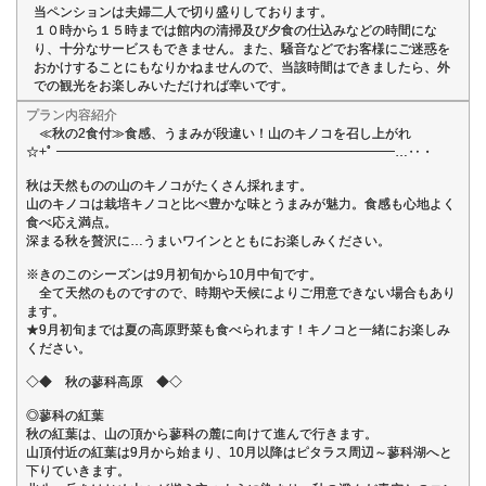
当ペンションは夫婦二人で切り盛りしております。
１０時から１５時までは館内の清掃及び夕食の仕込みなどの時間にな
り、十分なサービスもできません。また、騒音などでお客様にご迷惑を
おかけすることにもなりかねませんので、当該時間はできましたら、外
での観光をお楽しみいただければ幸いです。
プラン内容紹介
≪秋の2食付≫食感、うまみが段違い！山のキノコを召し上がれ
☆+ﾟ ━━━━━━━━━━━━━━━━━━━━━━━━━━…‥・
秋は天然ものの山のキノコがたくさん採れます。
山のキノコは栽培キノコと比べ豊かな味とうまみが魅力。食感も心地よく
食べ応え満点。
深まる秋を贅沢に…うまいワインとともにお楽しみください。
※きのこのシーズンは9月初旬から10月中旬です。
全て天然のものですので、時期や天候によりご用意できない場合もあり
ます。
★9月初旬までは夏の高原野菜も食べられます！キノコと一緒にお楽しみ
ください。
◇◆ 秋の蓼科高原 ◆◇
◎蓼科の紅葉
秋の紅葉は、山の頂から蓼科の麓に向けて進んで行きます。
山頂付近の紅葉は9月から始まり、10月以降はピタラス周辺～蓼科湖へと
下りていきます。