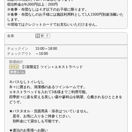
宿泊料金が6,000円以上：200円
※食事・布団なしは４才以下のお子様に限ります。
※食事・布団なしのお子様には施設利用料として1人1500円別途頂戴いた
します。
※現地ではクレジットカードでお支払いいただけません。
食事
チェックイン
15:00～18:00
チェックアウト
～10:00
部屋紹介
【1室限定】ツイン＋エキストラベッド
※バスなしトイレなし
木々に囲まれ、清潔感のあるツインルームです。
エキストラベッドを入れて3名様までご利用可能。
四季折々に姿を変える美しい森や蓼科山を眺望、心癒されるひとときを
どうぞ。
★バスタオル・洗面用具・浴衣はついていません。
是非、お気に入りをご持参ください。
別料金にて貸出しも可能です。
★連泊のお客様へお願い