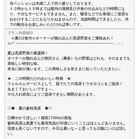
当ペンションは夫婦二人で切り盛りしております。
１０時から１５時までは館内の清掃及び夕食の仕込みなどの時間にな
り、十分なサービスもできません。また、騒音などでお客様にご迷惑を
おかけすることにもなりかねませんので、当該時間はできましたら、外
での観光をお楽しみいただければ幸いです。
プラン内容紹介
≪夏の2食付≫オーナーが惚れ込んだ高原野菜をご賞味あれ！
☆+ﾟ ━━━━━━━━━━━━━━━━━━━━━━━━━━…‥・
夏は高原野菜の最盛期！
オーナーが惚れ込んだ栁沢さん（農家）ちの野菜はどれも、そのままでも
美味しい特別な味。
本当に味が違います。この美味しさを皆さまに知っていただきたい。
★ この時期だけのおいしい特典 ★
ウェルカムサービスとして、茹でたての高原トウモロコシをご提供！
あまくておいしいですよ～。
※仕入れ状況によりご提供できない期間があります。
◇◆ 夏の蓼科高原 ◆◇
◎爽やかで涼しい！標高1700mの高地
蓼科高原は真夏でも最高気温が30度にいくことはほとんどありません。
湿度も高くないですので、今日は暑いな～と思っても日陰にいけば涼し
い。