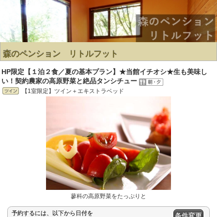
森のペンション リトルフット
HP限定【１泊２食／夏の基本プラン】★当館イチオシ★生も美味し
い！契約農家の高原野菜と絶品タンシチュー
【1室限定】ツイン＋エキストラベッド
蓼科の高原野菜をたっぷりと
予約するには、以下から日付を
条件変更