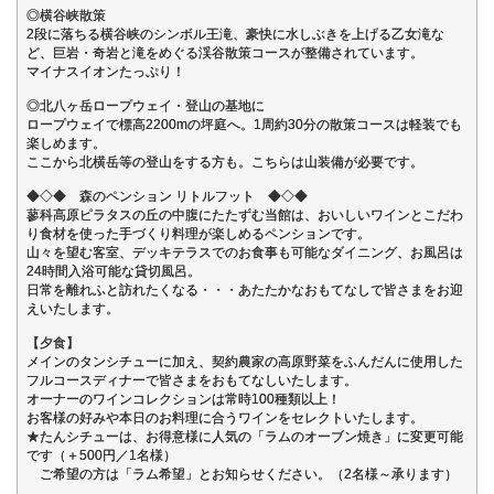
◎横谷峡散策
2段に落ちる横谷峡のシンボル王滝、豪快に水しぶきを上げる乙女滝な
ど、巨岩・奇岩と滝をめぐる渓谷散策コースが整備されています。
マイナスイオンたっぷり！
◎北八ヶ岳ロープウェイ・登山の基地に
ロープウェイで標高2200mの坪庭へ。1周約30分の散策コースは軽装でも
楽しめます。
ここから北横岳等の登山をする方も。こちらは山装備が必要です。
◆◇◆ 森のペンション リトルフット ◆◇◆
蓼科高原ピラタスの丘の中腹にたたずむ当館は、おいしいワインとこだわ
り食材を使った手づくり料理が楽しめるペンションです。
山々を望む客室、デッキテラスでのお食事も可能なダイニング、お風呂は
24時間入浴可能な貸切風呂。
日常を離れふと訪れたくなる・・・あたたかなおもてなしで皆さまをお迎
えいたします。
【夕食】
メインのタンシチューに加え、契約農家の高原野菜をふんだんに使用した
フルコースディナーで皆さまをおもてなしいたします。
オーナーのワインコレクションは常時100種類以上！
お客様の好みや本日のお料理に合うワインをセレクトいたします。
★たんシチューは、お得意様に人気の「ラムのオーブン焼き」に変更可能
です（＋500円／1名様）
ご希望の方は「ラム希望」とお知らせください。（2名様～承ります）