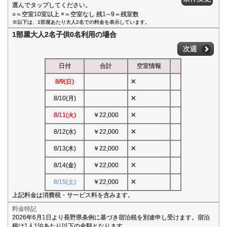
選んでタップしてください。
○＝空室10室以上 ×＝空室なし 残1∼9＝残室数
※以下は、1部屋あたり大人2名での料金を表示しています。
1部屋大人2名子供0名利用の場合
次週
日付
合計
空室情報
×
8/9(日)
×
8/10(月)
×
8/11(火)
￥22,000
×
8/12(水)
￥22,000
×
8/13(木)
￥22,000
×
8/14(金)
￥22,000
×
8/15(土)
￥22,000
上記料金は消費税・サービス料を含みます。
料金特記
2026年6月1日より長野県条例に基づき宿泊税を別途申し受けます。宿泊
税は1人1泊あたり以下の金額となります。