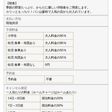
【朝食】
季節の野菜たっぷり、からだに優しい洋朝食をご用意します。
カリッともっちり！パンは蓼科で人気の店から仕入れています。
支払い方法
現地決済
子供料金
小学生
大人料金の90％
幼児:食事・布団あり
大人料金の90％
幼児:食事あり
大人料金の50％
幼児:布団あり
大人料金の50％
幼児:食事・布団なし
0円
予約金
予約金
不要
キャンセル規定
一人当たりの料金（ルームチャージはルームあたり）
14日～8日前
宿泊料金の20%
7日～2日前
宿泊料金の30%