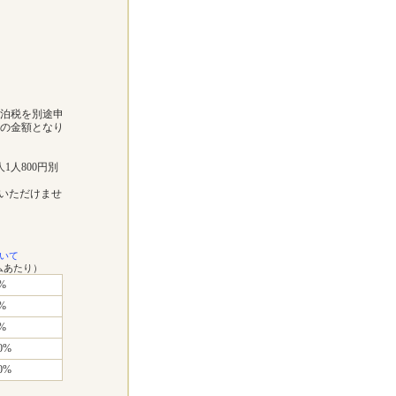
宿泊税を別途申
下の金額となり
1人800円別
いただけませ
いて
ムあたり）
%
%
%
0%
0%