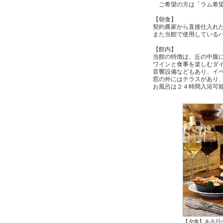
ご希望の方は「ラム希望
【朝食】
契約農家から直接仕入れ
また当館で使用している
【館内】
当館の特徴は、丘の中腹
ワインと食事を楽しむダ
音響設備などもあり、イ
窓の外にはテラスがあり
お風呂は２４時間入浴可
【夕食】ある日