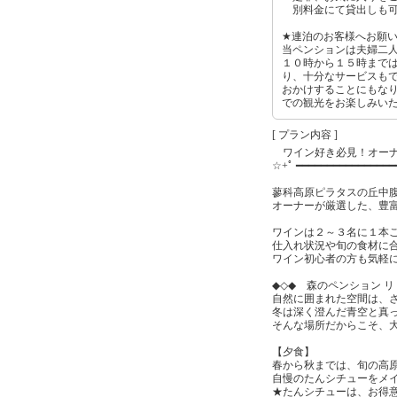
別料金にて貸出しも可
★連泊のお客様へお願
当ペンションは夫婦二
１０時から１５時まで
り、十分なサービスも
おかけすることにもな
での観光をお楽しみい
[ プラン内容 ]
ワイン好き必見！オーナ
☆+ﾟ ━━━━━━━━━━━━━━━
蓼科高原ピラタスの丘中
オーナーが厳選した、豊
ワインは２～３名に１本
仕入れ状況や旬の食材に
ワイン初心者の方も気軽
◆◇◆ 森のペンション 
自然に囲まれた空間は、
冬は深く澄んだ青空と真
そんな場所だからこそ、
【夕食】
春から秋までは、旬の高
自慢のたんシチューをメ
★たんシチューは、お得意