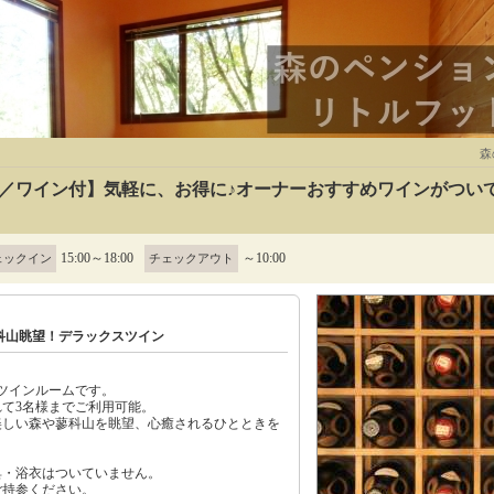
森
／ワイン付】気軽に、お得に♪オーナーおすすめワインがついて2人
15:00～18:00
～10:00
ェックイン
チェックアウト
科山眺望！デラックスツイン
ツインルームです。
て3名様までご利用可能。
美しい森や蓼科山を眺望、心癒されるひとときを
具・浴衣はついていません。
持参ください。