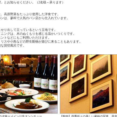
」とお知らせください。（2名様～承ります）
た、高原野菜をたっぷり使用した洋食です。
パンは、蓼科で人気のパン店から仕入れています。
にせり出して立っているという立地です。
イニングは、木のぬくもりを感じる温かいつくりです。
ベントなどにもご利用いただけます。
、リスや小鳥などの野生動物が遊びに来ることもあります。
能な貸切風呂です。
の夕食ーメインは牛タンシチュー
【館内】四季折々の美しい蓼科の写真。是