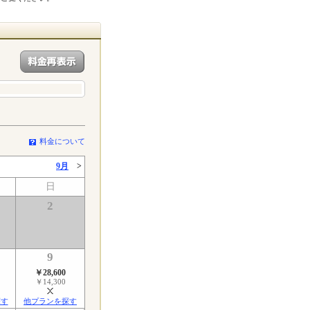
料金について
9月
>
日
2
9
￥28,600
￥14,300
探す
他プランを探す