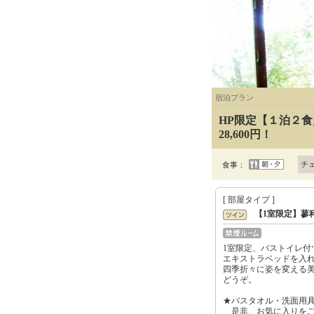
宿泊プラン
HP限定【１泊２食
28,600円！
チ
食事：
[ 部屋タイプ ]
【1室限定】蓼
1室限定、バストイレ付
エキストラベッドを入れ
四季折々に姿を変える
どうぞ。
★バスタオル・洗面用
是非、お気に入りをご