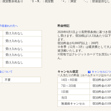
：残室数余裕あり 「
1
～
9
」：残室数 「
×
」：満室 「-」：部屋提供なし
料金特記
子様連れの方へ
2026年6月1日より長野県条例に基づき
受け入れなし
し受けます。宿泊税は1人1泊あたり以
ます。
受け入れなし
宿泊料金が6,000円以上：200円
※冬季（12月～3月）は暖房費として大人
受け入れなし
途頂戴いたします。
※現地ではクレジットカードでお支払い
受け入れなし
ん。
受け入れなし
キャンセル規定
金について
キャンセルにつ
一人当たりの料金（ルームチャージはルー
不要
14日～8日前
宿泊料金の20
7日～2日前
宿泊料金の30
1日前
宿泊料金の50
当日
宿泊料金の10
無連絡キャンセル
宿泊料金の10