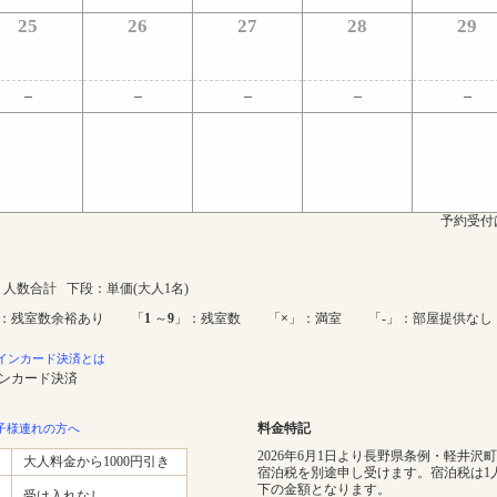
25
26
27
28
29
予約受付
人数合計 下段：単価(大人1名)
：残室数余裕あり 「
1
～
9
」：残室数 「
×
」：満室 「-」：部屋提供なし
インカード決済とは
インカード決済
料金特記
子様連れの方へ
2026年6月1日より長野県条例・軽井沢
大人料金から1000円引き
宿泊税を別途申し受けます。宿泊税は1
下の金額となります。
受け入れなし