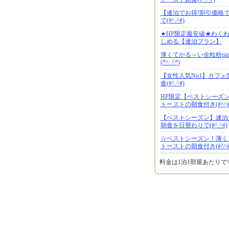
【連泊でお得!割引価格
で(#^.^#)
★HP限定最安値★わくわ
しめる【連泊プラン】
薄くてかる～い全粒粉pi
(*^_^*)
【女性人気No1】カフ
食(#^.^#)
HP限定【ベストシーズン
トーストの朝食付き(#^^#
【ベストシーズン】連泊
朝食を日替わりで(#^.^#)
☆ベストシーズン！薄くて
トーストの朝食付き(#^^#
料金は1泊1部屋あたり