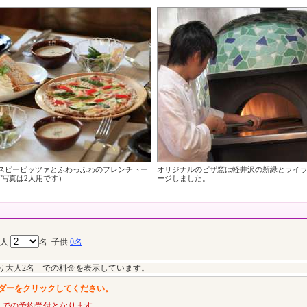
スピーピッツァとふわっふわのフレンチトー
オリジナルのピザ窯は軽井沢の新緑とライ
（写真は2人用です）
ージしました。
大人
名
子供
0名
り大人2名 での料金を表示しています。
ダーをクリックしてください。
までの予約受付となります。