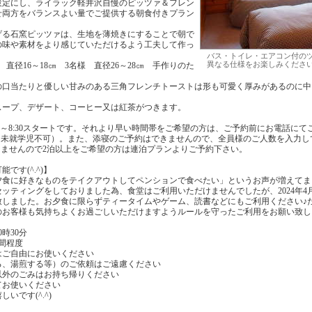
設定にし、ライラック軽井沢自慢のピッツァ＆フレン
せ両方をバランスよい量でご提供する朝食付きプラン
げる石窯ピッツァは、生地を薄焼きにすることで朝で
の味や素材をより感じていただけるよう工夫して作っ
バス・トイレ・エアコン付の
異なる仕様をお楽しみください
直径16～18㎝ 3名様 直径26～28㎝ 手作りのた
の口当たりと優しい甘みのある三角フレンチトーストは形も可愛く厚みがあるのに中
スープ、デザート、コーヒー又は紅茶がつきます。
30～8:30スタートです。それより早い時間帯をご希望の方は、ご予約前にお電話にて
（未就学児不可）。また、添寝のご予約はできませんので、全員様のご人数を入力し
きませんので2泊以上をご希望の方は連泊プランよりご予約下さい。
です(^.^)】
夕食に好きなものをテイクアウトしてペンションで食べたい」というお声が増えてま
ッティングをしておりました為、食堂はご利用いただけませんでしたが、2024年4
致しました。お夕食に限らずティータイムやゲーム、読書などにもご利用ください♪
のお客様も気持ちよくお過ごしいただけますようルールを守ったご利用をお願い致し
時30分
間程度
はご自由にお使いください
る、湯煎する等）のご依頼はご遠慮ください
以外のごみはお持ち帰りください
てお使いください
いです(^.^)