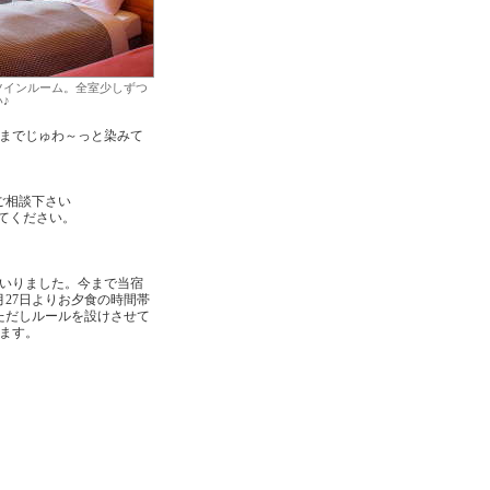
ツインルーム。全室少しずつ
♪
までじゅわ～っと染みて
ご相談下さい
てください。
いりました。今まで当宿
月27日よりお夕食の時間帯
ただしルールを設けさせて
ます。