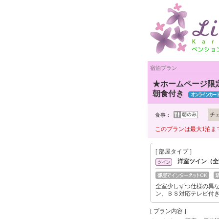
宿泊プラン
★ホームページ限
朝食付き
チ
食事：
このプランは最大1泊ま
[ 部屋タイプ ]
洋室ツイン（全
全室少しずつ仕様の異
ン、ＢＳ対応テレビ付
[ プラン内容 ]