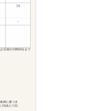
30
は1日前の10時00分まで
町条例に基づき
人1泊あたり以