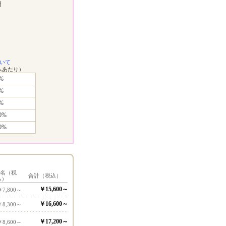
円
いて
ムあたり）
%
%
%
0%
0%
1名（税
合計（税込）
込）
￥15,600～
￥7,800～
￥16,600～
￥8,300～
￥17,200～
￥8,600～