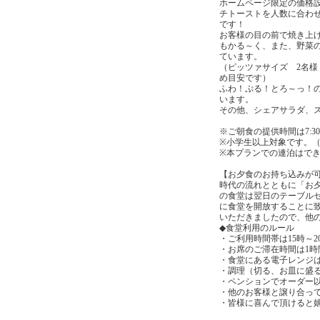
ホームページ限定の価格
チトーストを人数に合わ
です！
お客様の目の前で焼き上
もかる～く、また、野菜
ています。
（ピッツァサイズ 2名様 
め目安です）
ふわ！ぷる！とろ～っ！
います。
その他、シェアサラダ、
※ご朝食の提供時間は7:
※小学生以上対象です。
※本プランでの連泊はで
【お夕食のお持ち込みが可能
時代の流れとともに「お
の食堂は翌日のテーブルセ
に食堂を開放することに
いただきましたので、他
◆食堂利用のルール
・ご利用時間帯は15時～20
・お席のご滞在時間は1時
・食堂にある電子レンジ
・調理（切る、お皿に盛
・ペンションでオーダー
・他のお客様と譲り合っ
・皆様に喜んで頂けると嬉し