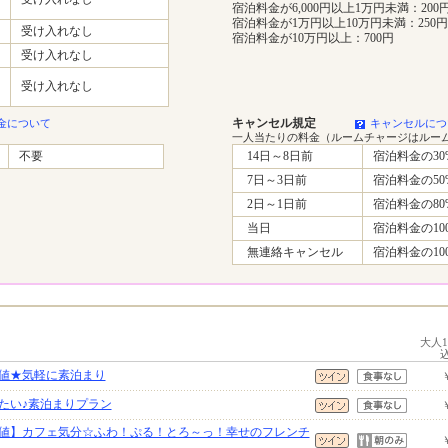
宿泊料金が6,000円以上1万円未満：200
宿泊料金が1万円以上10万円未満：250円
受け入れなし
宿泊料金が10万円以上：700円
受け入れなし
受け入れなし
キャンセル規定
金について
キャンセルにつ
一人当たりの料金（ルームチャージはルー
不要
14日～8日前
宿泊料金の30
7日～3日前
宿泊料金の50
2日～1日前
宿泊料金の80
当日
宿泊料金の10
無連絡キャンセル
宿泊料金の10
大人
値★気軽に素泊まり
たい♪素泊まりプラン
値】カフェ気分☆ふわ！ぷる！とろ～っ！幸せのフレンチ