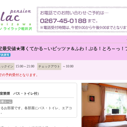
定最安値★薄くてかる～いピッツァ＆ふわ！ぷる！とろ～っ！
15:00～21:00
～10:00
ェックイン
チェックアウト
での予約受付となります。
室禁煙 バス・トイレ付）
なるお部屋です。各部屋にバス・トイレ、エアコ
き。