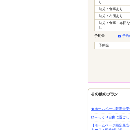
り
幼児：食事あり
幼児：布団あり
幼児：食事・布団な
し
予約金
予約
予約金
★ホームページ限定最安
ゆ～っくり自由に過ごし
【ホームページ限定最安
トースト朝食(#^.^#)