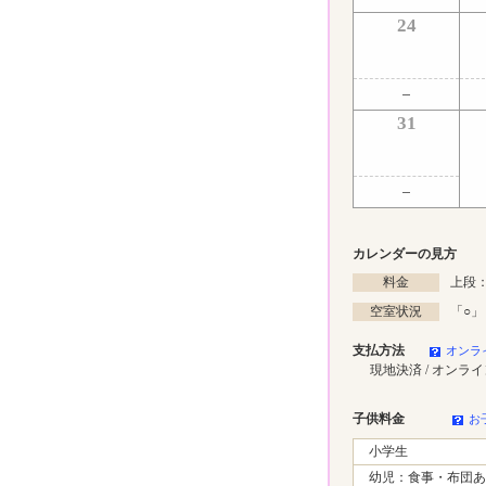
24
31
カレンダーの見方
料金
上段：
空室状況
「
○
」
支払方法
オンラ
現地決済 / オンラ
子供料金
お
小学生
幼児：食事・布団あ