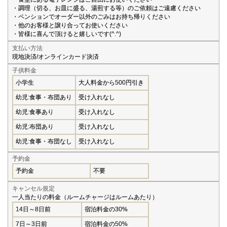
・調理（切る、お皿に盛る、湯煎する等）のご依頼はご遠慮ください
・ペンションでオーダー以外のごみはお持ち帰りください
・他のお客様と譲り合ってお使いください
・皆様に喜んで頂けると嬉しいです(^.^)
支払い方法
現地決済/オンラインカード決済
子供料金
小学生
大人料金から500円引き
幼児:食事・布団あり
受け入れなし
幼児:食事あり
受け入れなし
幼児:布団あり
受け入れなし
幼児:食事・布団なし
受け入れなし
予約金
予約金
不要
キャンセル規定
一人当たりの料金（ルームチャージはルームあたり）
14日～8日前
宿泊料金の30%
7日～3日前
宿泊料金の50%