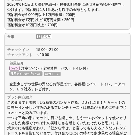
2026年6月1日より長野県条例・軽井沢町条例に基づき宿泊税を別途申し
受けます。宿泊税は1人1泊あたり以下の金額となります。
宿泊料金が6,000円以上1万円未満：200円
宿泊料金が1万円以上10万円未満：250円
宿泊料金が10万円以上：700円
食事
チェックイン
15:00～21:00
チェックアウト
～10:00
部屋紹介
洋室ツイン（全室禁煙 バス・トイレ付）
全室少しずつ仕様の異なるお部屋です。各部屋にバス・トイレ、エアコ
ン、ＢＳ対応テレビ付き。
プラン内容紹介
このままでも美味しい2種類のパンから作る、ふわ！ぷる！とろ～っ！の
口当たりと優しい甘みのあるフレンチトーストは厚みがあるのに中までじ
ゅわ～っと染みています。
一つは三角の形にカットし目でも楽しめ、もう一つはバケットを使いカリ
ッとした食感でそれぞれの美味しさを感じていただけたらと思います。
焼き方にも秘密があり、「朝から幸せ」と言ってもらえるようなフレンチ
トーストを目指しています。付け合わせはその時々で多少異なる場合がご