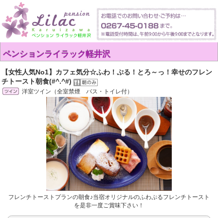
ペンションライラック軽井沢
【女性人気No1】カフェ気分☆ふわ！ぷる！とろ～っ！幸せのフレン
チトースト朝食(#^.^#)
洋室ツイン（全室禁煙 バス・トイレ付）
フレンチトーストプランの朝食♪当宿オリジナルのふわぷるフレンチトースト
を是非一度ご賞味下さい！