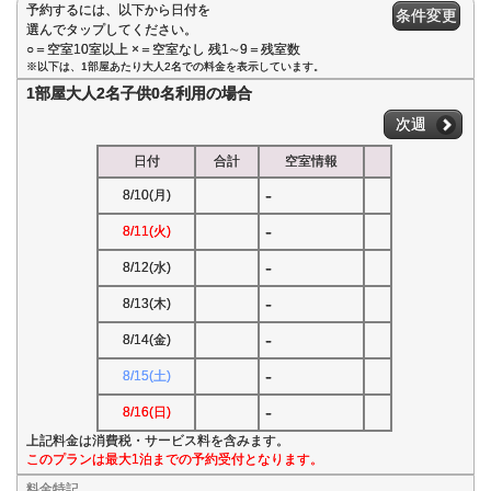
予約するには、以下から日付を
条件変更
選んでタップしてください。
○＝空室10室以上 ×＝空室なし 残1∼9＝残室数
※以下は、1部屋あたり大人2名での料金を表示しています。
1部屋大人2名子供0名利用の場合
次週
日付
合計
空室情報
-
8/10(月)
-
8/11(火)
-
8/12(水)
-
8/13(木)
-
8/14(金)
-
8/15(土)
-
8/16(日)
上記料金は消費税・サービス料を含みます。
このプランは最大1泊までの予約受付となります。
料金特記