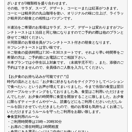
ざいますが3種類程を盛り合わせます。
その他、サラダ、スープ、デザート、コーヒーまたは紅茶がつきます。
コーヒーは軽井沢の丸山珈琲を使い、オリジナルの味に仕上げ、ライラッ
ク軽井沢の朝食との相性はバツグンです。
※連泊をご希望のお客様はサラダ、スープ、デザートは変わりますがフレ
ンチトーストは１泊目と同じ物になりますのでご予約の際は他のプランと
併せてご検討ください。
※同部屋のお客様全員がフレンチトースト付きの朝食となります。
※フレンチトーストは甘い味です。
※ご朝食の提供時間は7:30～8:30スタートです。それより早い時間帯をご
希望の方は、ご予約前にお電話にてご相談下さい。
※本プランでは小学生以上対象です。（未就学児不可）。また、添寝のご
予約はできませんので、全員様のご人数を入力してください。
【お夕食のお持ち込みが可能です(^.^)】
時代の流れとともに「お夕食に好きなものをテイクアウトしてペンション
で食べたい」というお声が増えてまいりました。今まで当宿の食堂は翌日
のテーブルセッティングをしておりました為、食堂はご利用いただけませ
んでしたが、お夕食の時間帯に食堂を開放することに致しました。お夕食
に限らずティータイムやゲーム、読書などにもご利用ください♪ただしル
ールを設けさせていただきましたので、他のお客様も気持ちよくお過ごし
いただけますようルールを守ったご利用をお願い致します。
◆食堂利用のルール
・ご利用時間帯は15時～20時30分
・お席のご滞在時間は1時間程度
・食堂にある電子レンジはご自由にお使いください