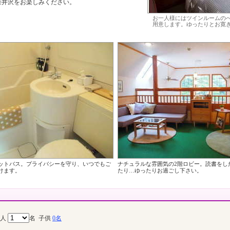
軽井沢をお楽しみください。
お一人様にはツインルームの
用意します。ゆったりとお寛ぎ
ットバス。プライバシーを守り、いつでもご
ナチュラルな雰囲気の2階ロビー。読書をし
けます。
たり…ゆったりお過ごし下さい。
大人
名
子供
0名