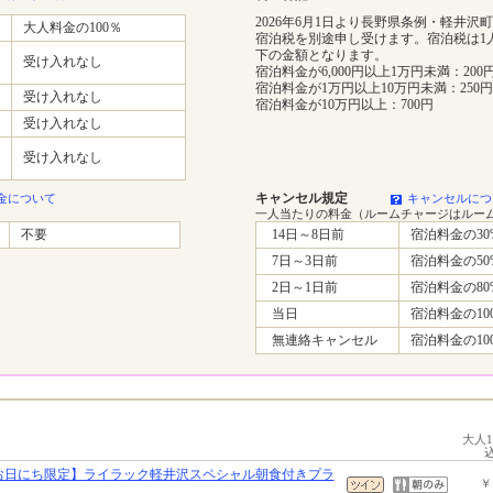
2026年6月1日より長野県条例・軽井沢
大人料金の100％
宿泊税を別途申し受けます。宿泊税は1
下の金額となります。
受け入れなし
宿泊料金が6,000円以上1万円未満：200
宿泊料金が1万円以上10万円未満：250円
受け入れなし
宿泊料金が10万円以上：700円
受け入れなし
受け入れなし
キャンセル規定
金について
キャンセルにつ
一人当たりの料金（ルームチャージはルー
不要
14日～8日前
宿泊料金の30
7日～3日前
宿泊料金の50
2日～1日前
宿泊料金の80
当日
宿泊料金の10
無連絡キャンセル
宿泊料金の10
大人
お日にち限定】ライラック軽井沢スペシャル朝食付きプラ
￥