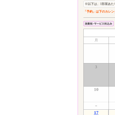
※以下は、1部屋あた
「予約」は下のカレン
月
3
10
17