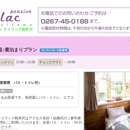
迎♪素泊まりプラン
15:00～21:00
～10:00
ェックイン
チェックアウト
室禁煙 バス・トイレ付）
なるお部屋です。各部屋にバス・トイレ、エアコ
き。
ライラック軽井沢はアクセス良好！結婚式のご参列者
利にご利用いただけます。全室バス・トイレ・Wi-Fi
にどうぞ。