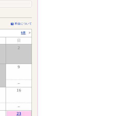
料金について
9月
>
日
2
9
了
16
23