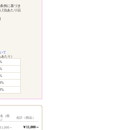
町条例に基づき
人1泊あたり以
円
いて
ムあたり）
%
%
%
0%
0%
1名（税
合計（税込）
込）
￥11,000～
11,000～