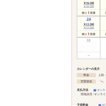
￥16,500
￥16,500
1
残り
部屋
24
￥13,500
￥13,500
1
残り
部屋
31
カレンダーの見方
料金
上段：
空室状況
「
○
」
支払方法
オンラ
現地決済 / オンラ
子供料金
お