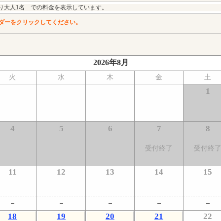
り大人1名 での料金を表示しています。
ダーをクリックしてください。
2026年8月
火
水
木
金
土
1
4
5
6
7
8
受付終了
受付終
11
12
13
14
15
18
19
20
21
22