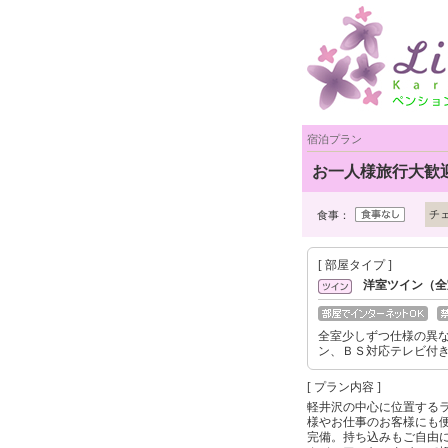
宿泊プラン
お一人様旅行大歓
チ
食事：
[ 部屋タイプ ]
洋室ツイン（全
全室少しずつ仕様の異
ン、ＢＳ対応テレビ付
[ プラン内容 ]
軽井沢の中心に位置する
様やお仕事のお客様にも便
完備。持ち込みもご自由