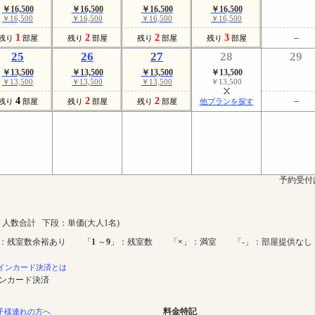
￥16,500
￥16,500
￥16,500
￥16,500
￥16,500
￥16,500
￥16,500
￥16,500
1
2
2
3
残り
部屋
残り
部屋
残り
部屋
残り
部屋
25
26
27
28
29
￥13,500
￥13,500
￥13,500
￥13,500
￥13,500
￥13,500
￥13,500
￥13,500
4
2
2
残り
部屋
残り
部屋
残り
部屋
他プランを探す
予約受付
人数合計 下段：単価(大人1名)
：残室数余裕あり 「
1
～
9
」：残室数 「
×
」：満室 「-」：部屋提供なし
インカード決済とは
インカード決済
料金特記
子様連れの方へ