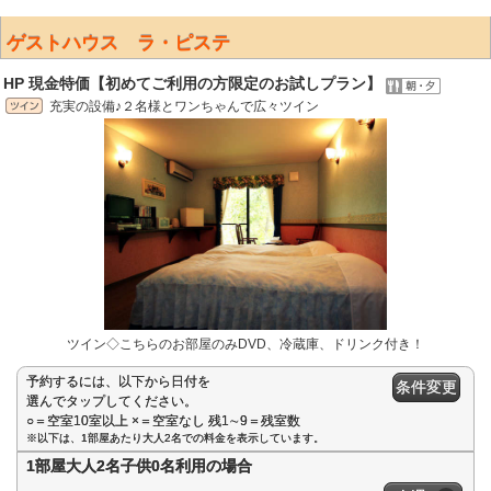
ゲストハウス ラ・ピステ
HP 現金特価【初めてご利用の方限定のお試しプラン】
充実の設備♪２名様とワンちゃんで広々ツイン
ツイン◇こちらのお部屋のみDVD、冷蔵庫、ドリンク付き！
予約するには、以下から日付を
条件変更
選んでタップしてください。
○＝空室10室以上 ×＝空室なし 残1∼9＝残室数
※以下は、1部屋あたり大人2名での料金を表示しています。
1部屋大人2名子供0名利用の場合