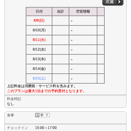
次週
日付
合計
空室情報
-
8/9(日)
-
8/10(月)
-
8/11(火)
-
8/12(水)
-
8/13(木)
-
8/14(金)
-
8/15(土)
上記料金は消費税・サービス料を含みます。
このプランは最大1泊までの予約受付となります。
料金特記
なし
食事
チェックイン
15:00～17:00