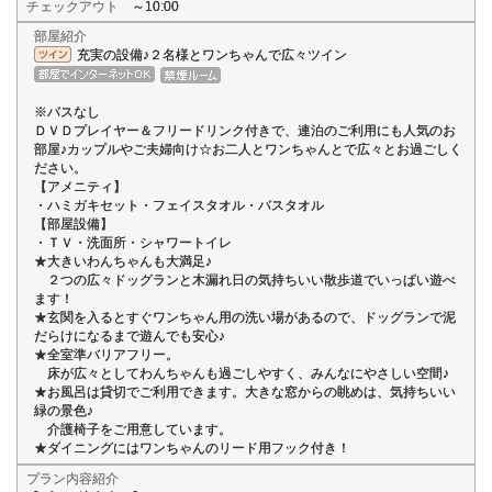
チェックアウト
～10:00
部屋紹介
充実の設備♪２名様とワンちゃんで広々ツイン
※バスなし
ＤＶＤプレイヤー＆フリードリンク付きで、連泊のご利用にも人気のお
部屋♪カップルやご夫婦向け☆お二人とワンちゃんとで広々とお過ごしく
ださい。
【アメニティ】
・ハミガキセット・フェイスタオル・バスタオル
【部屋設備】
・ＴＶ・洗面所・シャワートイレ
★大きいわんちゃんも大満足♪
２つの広々ドッグランと木漏れ日の気持ちいい散歩道でいっぱい遊べ
ます！
★玄関を入るとすぐワンちゃん用の洗い場があるので、ドッグランで泥
だらけになるまで遊んでも安心♪
★全室準バリアフリー。
床が広々としてわんちゃんも過ごしやすく、みんなにやさしい空間♪
★お風呂は貸切でご利用できます。大きな窓からの眺めは、気持ちいい
緑の景色♪
介護椅子をご用意しています。
★ダイニングにはワンちゃんのリード用フック付き！
プラン内容紹介