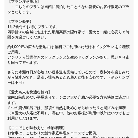
【プラン注意事項】
・こちらのプランは当館に宿泊したことのない新規のお客様限定のプラ
ンとなります。
【プラン概要】
1泊2食付のお得なプランです。
四季折々の自然に包まれた那須高原の隠れ家で、愛犬と一緒に心安らぐ時
間をお過ごしください。
約4,000坪の広大な敷地には 無料でご利用いただけるドッグラン を２種類
ご用意。
アジリティ設備付きのドッグランと芝生のドッグランがあり、思いきり走
り回って遊べます。
さらに木漏れ日が心地よい遊歩道も完備しているので、森林浴を楽しみな
がら散歩ができ、足洗い場もあるため遊んだ後も安心です。（※シャンプ
ーは不可）
【愛犬も人も快適な館内】
館内は階段のない平屋造りで、シニア犬や介助が必要な方も快適に過ごせ
ます。
２つの貸切風呂では、那須の自然を眺めながらゆったりと湯浴みを満喫
（※愛犬の入浴は不可）。滞在中、他のお客様が利用中以外はいつでもご
利用いただけます。
【ここでしか味わえない創作料理】
お食事は、こだわりの創作家庭料理をコースでご提供。