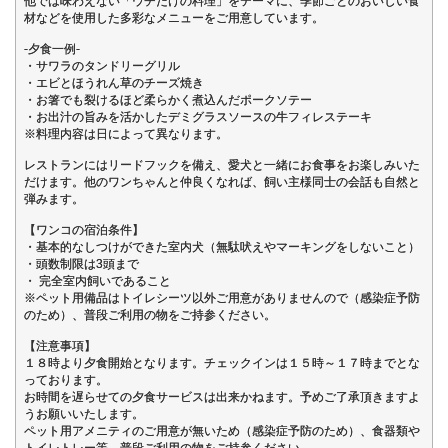
他では味わえない「ウチだけの料理」をテーマに、季節ごとのおいしい食
材などを使用した多彩なメニューをご用意しています。
-夕食一例-
・サワラのタンドリーグリル
・エビとほうれん草のチーズ焼き
・お箸でも裂けるほど柔らかく煮込んだポークソテー
・お出汁の旨みを活かしたデミグラスソースの牛フィレステーキ
※料理内容は日によって異なります。
レストランにはリードフックを備え、愛犬と一緒にお食事をお楽しみいた
だけます。他のワンちゃんと仲良くなれば、飼い主様同士の会話も自然と
弾みます。
【ワンコの宿泊条件】
・基本的なしつけができた室内犬（無駄吠えやマーキングをしないこと）
・頭数制限は3頭まで
・ 完全室内飼いであること
※ペット用備品はトイレシーツ以外ご用意がありませんので（感染症予防
のため）、普段ご利用の物をご持参ください。
【注意事項】
１８時より夕食開始となります。チェックインは１５時～１７時までとな
っております。
お時間を遅らせての夕食サービスは出来かねます。予めご了承頂きますよ
うお願いいたします。
ペット用アメニティのご用意が無いため（感染症予防のため）、食器類や
トイレトレー等、普段ご利用の物をご持参ください。